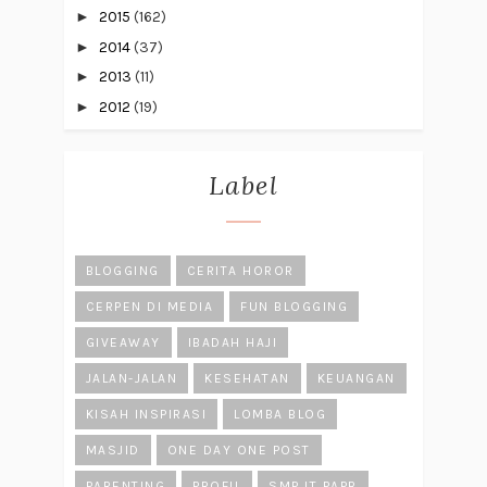
►
2015
(162)
►
2014
(37)
►
2013
(11)
►
2012
(19)
Label
BLOGGING
CERITA HOROR
CERPEN DI MEDIA
FUN BLOGGING
GIVEAWAY
IBADAH HAJI
JALAN-JALAN
KESEHATAN
KEUANGAN
KISAH INSPIRASI
LOMBA BLOG
MASJID
ONE DAY ONE POST
PARENTING
PROFIL
SMP IT PAPB