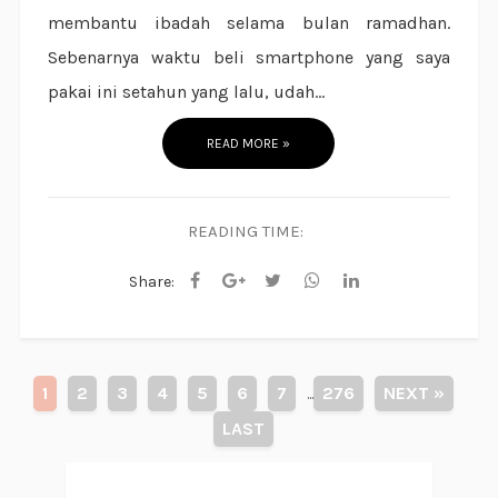
membantu ibadah selama bulan ramadhan.
Sebenarnya waktu beli smartphone yang saya
pakai ini setahun yang lalu, udah...
READ MORE »
READING TIME:
Share:
1
2
3
4
5
6
7
276
NEXT »
...
LAST