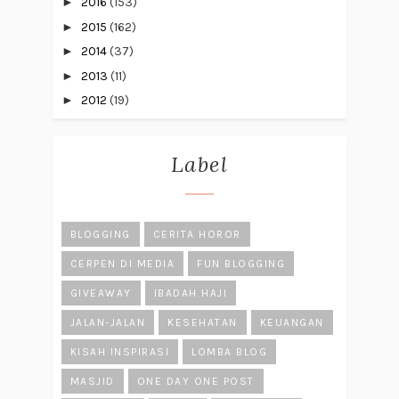
►
2016
(153)
►
2015
(162)
►
2014
(37)
►
2013
(11)
►
2012
(19)
Label
BLOGGING
CERITA HOROR
CERPEN DI MEDIA
FUN BLOGGING
GIVEAWAY
IBADAH HAJI
JALAN-JALAN
KESEHATAN
KEUANGAN
KISAH INSPIRASI
LOMBA BLOG
MASJID
ONE DAY ONE POST