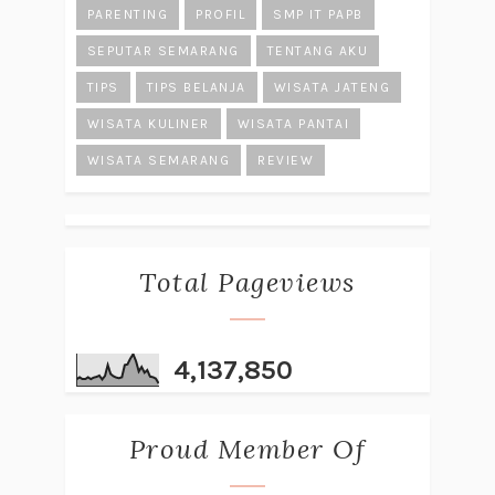
PARENTING
PROFIL
SMP IT PAPB
SEPUTAR SEMARANG
TENTANG AKU
TIPS
TIPS BELANJA
WISATA JATENG
WISATA KULINER
WISATA PANTAI
WISATA SEMARANG
REVIEW
Total Pageviews
4,137,850
Proud Member Of