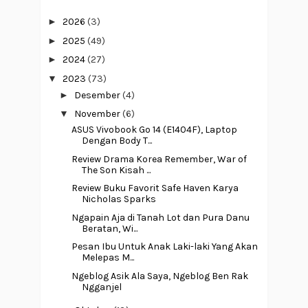
►
2026
(3)
►
2025
(49)
►
2024
(27)
▼
2023
(73)
►
Desember
(4)
▼
November
(6)
ASUS Vivobook Go 14 (E1404F), Laptop
Dengan Body T...
Review Drama Korea Remember, War of
The Son Kisah ...
Review Buku Favorit Safe Haven Karya
Nicholas Sparks
Ngapain Aja di Tanah Lot dan Pura Danu
Beratan, Wi...
Pesan Ibu Untuk Anak Laki-laki Yang Akan
Melepas M...
Ngeblog Asik Ala Saya, Ngeblog Ben Rak
Ngganjel