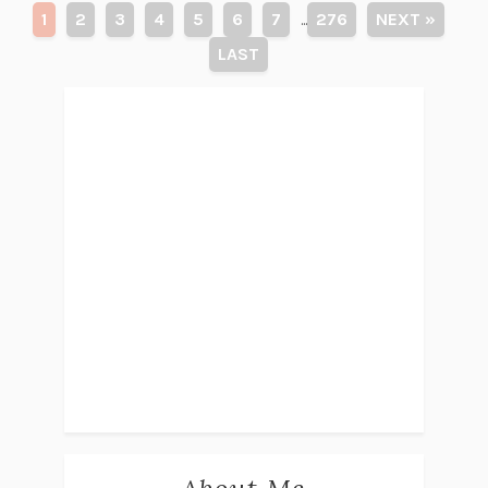
1
2
3
4
5
6
7
276
NEXT »
...
LAST