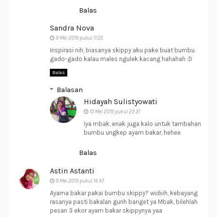
Balas
Sandra Nova
9 Mei 2019 pukul 11.05
Inspirasi nih, biasanya skippy aku pake buat bumbu
gado-gado kalau males ngulek kacang hahahah :D
Balas
Balasan
Hidayah Sulistyowati
10 Mei 2019 pukul 22.21
Iya mbak, enak juga kalo untuk tambahan
bumbu ungkep ayam bakar, hehee
Balas
Astin Astanti
9 Mei 2019 pukul 14.47
Ayama bakar pakai bumbu skippy? widiiih, kebayang
rasanya pasti bakalan gurih banget ya Mbak, bilehlah
pesan 3 ekor ayam bakar skippynya yaa