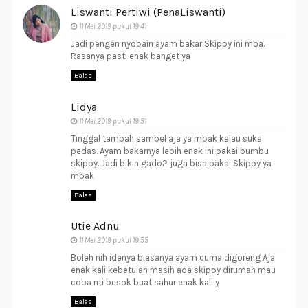
Liswanti Pertiwi (PenaLiswanti)
11 Mei 2019 pukul 19.41
Jadi pengen nyobain ayam bakar Skippy ini mba.
Rasanya pasti enak banget ya
Balas
Lidya
11 Mei 2019 pukul 19.51
Tinggal tambah sambel aja ya mbak kalau suka
pedas. Ayam bakarnya lebih enak ini pakai bumbu
skippy. Jadi bikin gado2 juga bisa pakai Skippy ya
mbak
Balas
Utie Adnu
11 Mei 2019 pukul 19.55
Boleh nih idenya biasanya ayam cuma digoreng Aja
enak kali kebetulan masih ada skippy dirumah mau
coba nti besok buat sahur enak kali y
Balas