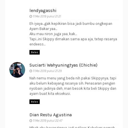
lendyagasshi
11 Mei 2019 pukul 21.21
Eh iyaya...gak kepikiran bisa jadi bumbu ongkepan
Ayam Bakar yaa...
Aku mau niron juga yaa, kak...
Tapi...ini Skippy dimakan sama apa aja, tetep rasanya
endeess...
Balas
Suciarti Wahyuningtyas (Chichie)
11 Mei 2019 pukul 21.29
Nah nemu menu yang beda nih pakai Skippynya, tapi
aku belum kebayang rasanya sih. Penasaran pengen
nyobain jadinya deh, mari besok kita beli Skippy dan
ayam buat kita eksekusi.
Balas
Dian Restu Agustina
11 Mei 2019 pukul 22.47
Mbak aku bayanginnya jadi ngileer. Kubelum pernah