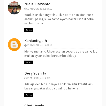
Nia K. Haryanto
10 Mei 2019 pukul 04.27
Waduh, enak banget ini. Bikin boros nasi deh. Anak-
anakku paling suka sama ayam bakar. Bisa dicoba
nih bumbu ini.
Balas
Kanianingsih
10 Mei 2019 pukul 08.41
Idenya menarik. Jd penasaran seperti apa rasanya klo
makan ayam bakar berbumbu Skippy
Balas
Desy Yusnita
10 Mei 2019 pukul 11.15
Ada aja deh Mba Idenya. Kepikiran gitu, kreatif. Aku
biasanya pakai skippy buat roti hehehe
Balas
Cindy Vania