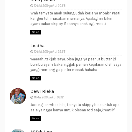
10 Mei 2019 pukul 20.58
Wah ternyata anak sulung udah kerja ya mbak? Pasti
kangen tuh masakan mamanya. Apalagi ini bikin
ayam bakar skippy. Rasanya enak bgt mesti
Balas
Lisdha
10 Mei 2019 pukul 22.55
waaaah...takjub saya. bisa juga ya peanut butter jd
bumbu ayam bakar.nggak pernah kepikiran oleh saya
yang memang ga pinter masak hahaha
Balas
Dewi Rieka
11 Mei 2019 pukul 08.12
Jadi ngiler mbaa hihi, ternyata skippy bisa untuk apa
saja ya ngga hanya untuk olesan roti saja,kreatiiif!
Balas
Afifah Haq