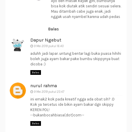
Ayo deh masak kayak gini, bumbunya
bisa kok diutak atik sendiri sesuai selera.
Mau ditambah cabe juga enak, jadi
nggak usah nyambel karena udah pedas
Balas
Dapur Ngebut
9 Mei 2019 pukul 16.40
aduhh jadi lapar. untung bentar lagi buka puasa hihihi
boleh juga ayam bakar pake bumbu skippynya buat
dicoba :)
Balas
nurul rahma
9 Mei 2019 pukul 23.47
ini emak2 kok pada kreatif ngga ada obat sih? :D
Kok ya tercetus ide bikin ayam bakar dgn skippy
KEREN POL!
--bukanbocahbiasa(dot)com--
Balas