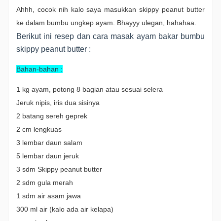
Ahhh, cocok nih kalo saya masukkan skippy peanut butter
ke dalam bumbu ungkep ayam. Bhayyy ulegan, hahahaa.
Berikut ini resep dan cara masak ayam bakar bumbu
skippy peanut butter :
Bahan-bahan :
1 kg ayam, potong 8 bagian atau sesuai selera
Jeruk nipis, iris dua sisinya
2 batang sereh geprek
2 cm lengkuas
3 lembar daun salam
5 lembar daun jeruk
3 sdm Skippy peanut butter
2 sdm gula merah
1 sdm air asam jawa
300 ml air (kalo ada air kelapa)