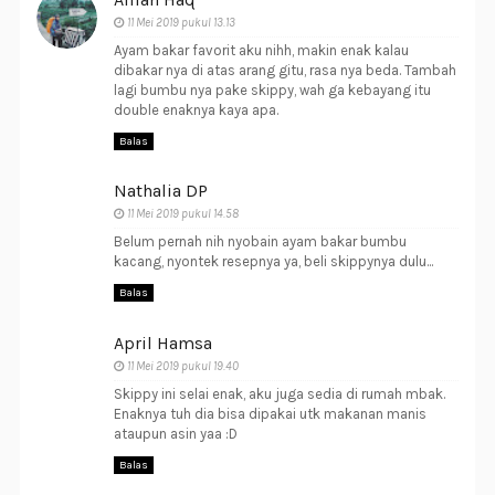
11 Mei 2019 pukul 13.13
Ayam bakar favorit aku nihh, makin enak kalau
dibakar nya di atas arang gitu, rasa nya beda. Tambah
lagi bumbu nya pake skippy, wah ga kebayang itu
double enaknya kaya apa.
Balas
Nathalia DP
11 Mei 2019 pukul 14.58
Belum pernah nih nyobain ayam bakar bumbu
kacang, nyontek resepnya ya, beli skippynya dulu...
Balas
April Hamsa
11 Mei 2019 pukul 19.40
Skippy ini selai enak, aku juga sedia di rumah mbak.
Enaknya tuh dia bisa dipakai utk makanan manis
ataupun asin yaa :D
Balas