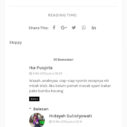
READING TIME:
Share This:
Skippy
30 komentar:
Ika Puspita
9 Mei 2019 pukul 08.29
Waaah...enaknyaa, siap-siap nyonto resepnya nih
mbak Wati. Aku belum pernah masak ayam bakar
pake bumbu kacang
Balas
Balasan
Hidayah Sulistyowati
10 Mei 2019 pukul 22.19