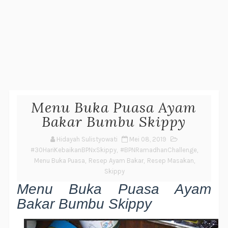
Menu Buka Puasa Ayam
Bakar Bumbu Skippy
Hidayah Sulistyowati
Mei 08, 2019
#30HariKebaikanBPNxSkippy
,
#BPNRamadhanChallenge
,
Menu Buka Puasa
,
Resep Ayam Bakar
,
Resep Masakan
,
Skippy
Menu Buka Puasa Ayam
Bakar Bumbu Skippy