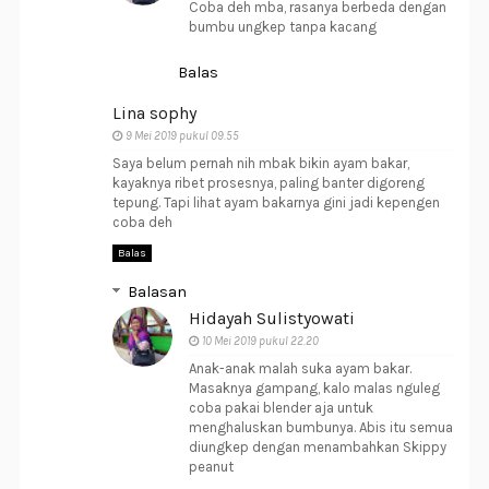
Coba deh mba, rasanya berbeda dengan
bumbu ungkep tanpa kacang
Balas
Lina sophy
9 Mei 2019 pukul 09.55
Saya belum pernah nih mbak bikin ayam bakar,
kayaknya ribet prosesnya, paling banter digoreng
tepung. Tapi lihat ayam bakarnya gini jadi kepengen
coba deh
Balas
Balasan
Hidayah Sulistyowati
10 Mei 2019 pukul 22.20
Anak-anak malah suka ayam bakar.
Masaknya gampang, kalo malas nguleg
coba pakai blender aja untuk
menghaluskan bumbunya. Abis itu semua
diungkep dengan menambahkan Skippy
peanut