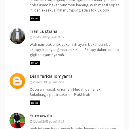
coba ayam bakar bummbu kacang. Wah mesti copas
ini dan eksekusi nih mumpung ada stok Skippy
Balas
Tian Lustiana
15 Mei 2019 pukul 09.05
Wah nampak enak sekali nih ayam bakar bumbu
skippy, kebayang rasa unik khas Skippy dalam setiap
gigitan ayamnya yah.
Balas
Dian farida ismyama
23 Mei 2019 pukul 17.23
Coba ah masak di rumah. Mudah dan enak.
Sekeluarga pasti suka nih. Praktik ah
Balas
Yurmawita
12 Juni 2019 pukul 10.43
Wah ini baru beda, ayam bumbu kacang dari skippy