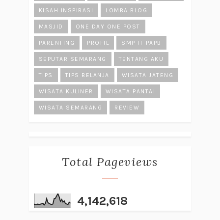
KISAH INSPIRASI
LOMBA BLOG
MASJID
ONE DAY ONE POST
PARENTING
PROFIL
SMP IT PAPB
SEPUTAR SEMARANG
TENTANG AKU
TIPS
TIPS BELANJA
WISATA JATENG
WISATA KULINER
WISATA PANTAI
WISATA SEMARANG
REVIEW
Total Pageviews
4,142,618