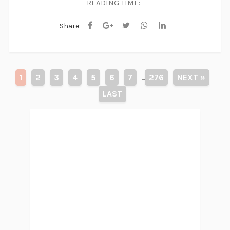
READING TIME:
Share:
1
2
3
4
5
6
7
276
NEXT »
...
LAST