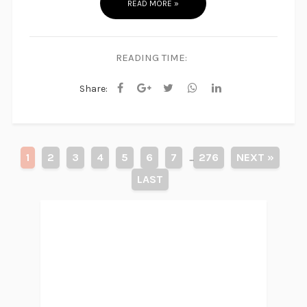
READ MORE »
READING TIME:
Share:
1
2
3
4
5
6
7
276
NEXT »
...
LAST