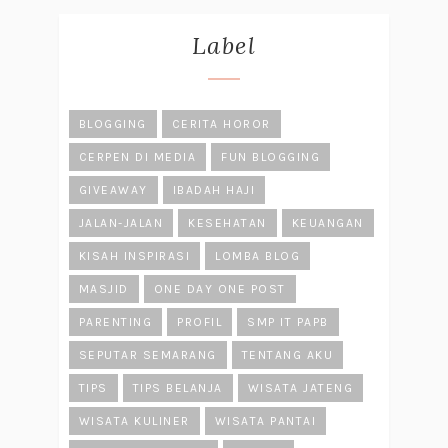
Label
BLOGGING
CERITA HOROR
CERPEN DI MEDIA
FUN BLOGGING
GIVEAWAY
IBADAH HAJI
JALAN-JALAN
KESEHATAN
KEUANGAN
KISAH INSPIRASI
LOMBA BLOG
MASJID
ONE DAY ONE POST
PARENTING
PROFIL
SMP IT PAPB
SEPUTAR SEMARANG
TENTANG AKU
TIPS
TIPS BELANJA
WISATA JATENG
WISATA KULINER
WISATA PANTAI