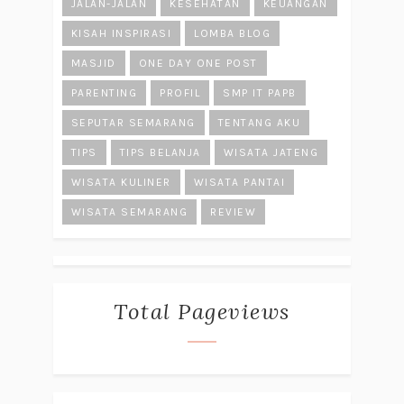
JALAN-JALAN
KESEHATAN
KEUANGAN
KISAH INSPIRASI
LOMBA BLOG
MASJID
ONE DAY ONE POST
PARENTING
PROFIL
SMP IT PAPB
SEPUTAR SEMARANG
TENTANG AKU
TIPS
TIPS BELANJA
WISATA JATENG
WISATA KULINER
WISATA PANTAI
WISATA SEMARANG
REVIEW
Total Pageviews