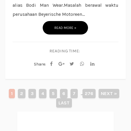
alias Bodi Man Wear.Masalah berawal waktu
perusahaan Beyerische Motoreen...
READ MORE »
READING TIME:
Share:
1
2
3
4
5
6
7
276
NEXT »
...
LAST