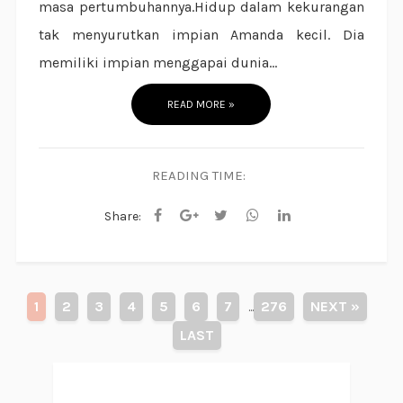
masa pertumbuhannya.Hidup dalam kekurangan
tak menyurutkan impian Amanda kecil. Dia
memiliki impian menggapai dunia...
READ MORE »
READING TIME:
Share:
1
2
3
4
5
6
7
276
NEXT »
...
LAST