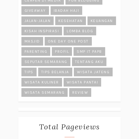
CERPEN DI MEDIA
FUN BLOGGING
GIVEAWAY
IBADAH HAJI
JALAN-JALAN
KESEHATAN
KEUANGAN
KISAH INSPIRASI
LOMBA BLOG
MASJID
ONE DAY ONE POST
PARENTING
PROFIL
SMP IT PAPB
SEPUTAR SEMARANG
TENTANG AKU
TIPS
TIPS BELANJA
WISATA JATENG
WISATA KULINER
WISATA PANTAI
WISATA SEMARANG
REVIEW
Total Pageviews