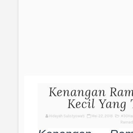
Kenangan Ram
Kecil Yang
Hidayah Sulistyowati
Mei 22, 2019
#30Har
Ramad