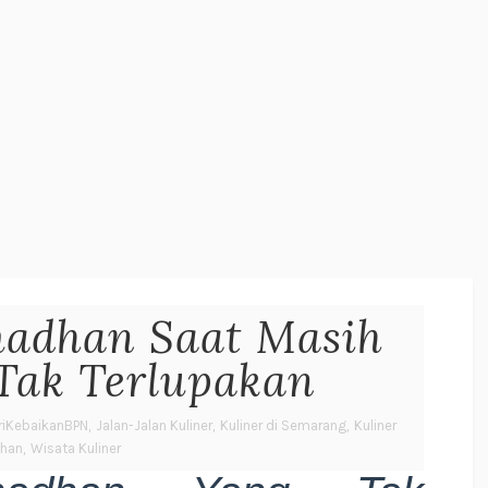
adhan Saat Masih
 Tak Terlupakan
iKebaikanBPN
,
Jalan-Jalan Kuliner
,
Kuliner di Semarang
,
Kuliner
han
,
Wisata Kuliner