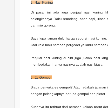
2. Nasi Kuning
Di pasar ini ada juga penjual nasi kuning 
pelengkapnya. Yaitu srundeng, abon sapi, irisan 
dan mie goreng.
Saya lupa jaman dulu harga seporsi nasi kuning. 
Jadi kalo mau nambah pergedel ya kudu nambah d
Penjual nasi kuning di sini juga jualan nasi la
membedakan hanya nasinya adalah nasi biasa.
3. Es Gempol
Siapa penyuka es gempol? Atau, adakah jajanan i
dengan pelengkapnya berupa gempol dan pleret.
Kuahnya itu terbuat dari perasan kelapa parut d