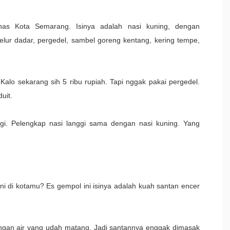
khas Kota Semarang. Isinya adalah nasi kuning, dengan
telur dadar, pergedel, sambel goreng kentang, kering tempe,
Kalo sekarang sih 5 ribu rupiah. Tapi nggak pakai pergedel.
uit.
nggi. Pelengkap nasi langgi sama dengan nasi kuning. Yang
ni di kotamu? Es gempol ini isinya adalah kuah santan encer
engan air yang udah matang. Jadi santannya enggak dimasak