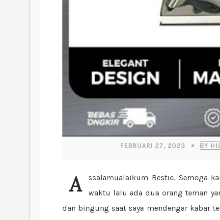
FEBRUARI 27, 2023
BY HI
Assalamualaikum Bestie. Semoga kalian dalam keadaan sehat dan bahagia ya. Beberapa
waktu lalu ada dua orang teman ya
dan bingung saat saya mendengar kabar te