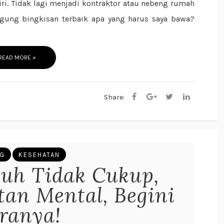
i. Tidak lagi menjadi kontraktor atau nebeng rumah
ngung bingkisan terbaik apa yang harus saya bawa?
READ MORE »
Share:
NG
KESEHATAN
guh Tidak Cukup,
an Mental, Begini
ranya!