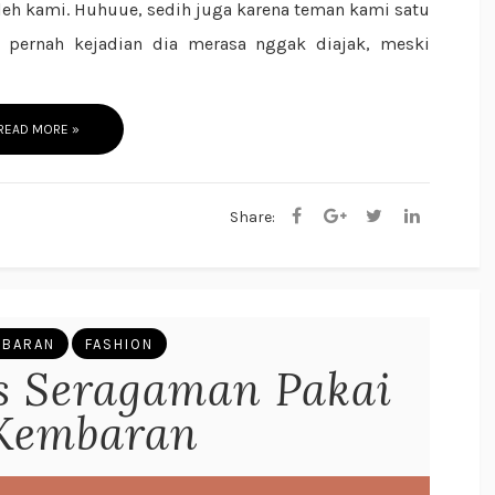
leh kami. Huhuue, sedih juga karena teman kami satu
 pernah kejadian dia merasa nggak diajak, meski
READ MORE »
Share:
MBARAN
FASHION
as Seragaman Pakai
 Kembaran