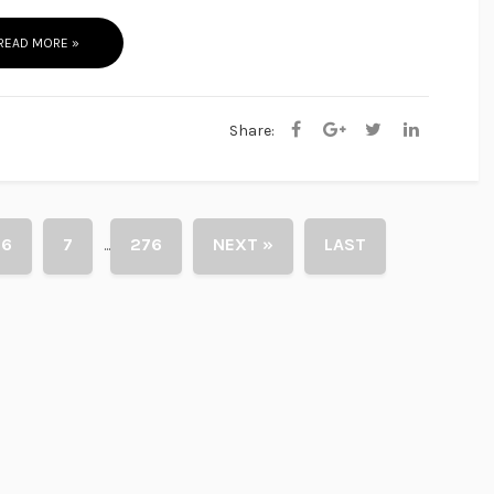
READ MORE »
Share:
6
7
276
NEXT »
LAST
...