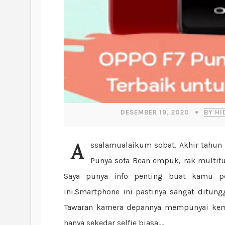
DESEMBER 19, 2020
BY HI
Assalamualaikum sobat. Akhir tahun ini udah punya resolusi apa aja untuk tahun depan?
Punya sofa Bean empuk, rak multif
Saya punya info penting buat kamu pe
ini.Smartphone ini pastinya sangat ditun
Tawaran kamera depannya mempunyai kema
hanya sekedar selfie biasa....