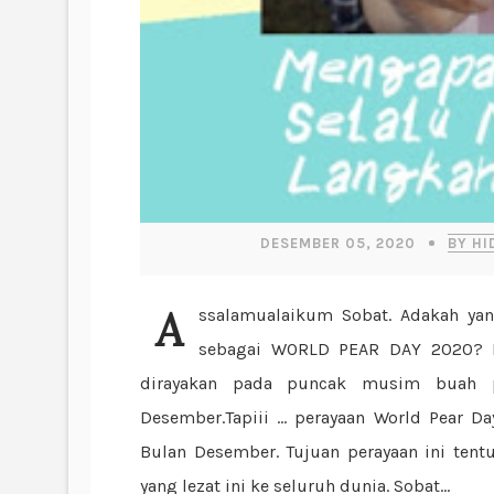
DESEMBER 05, 2020
BY HI
Assalamualaikum Sobat. Adakah yang tahu kalo tanggal 5 Desember 2020 diperingati
sebagai WORLD PEAR DAY 2020? Da
dirayakan pada puncak musim buah p
Desember.Tapiii ... perayaan World Pear D
Bulan Desember. Tujuan perayaan ini ten
yang lezat ini ke seluruh dunia. Sobat...