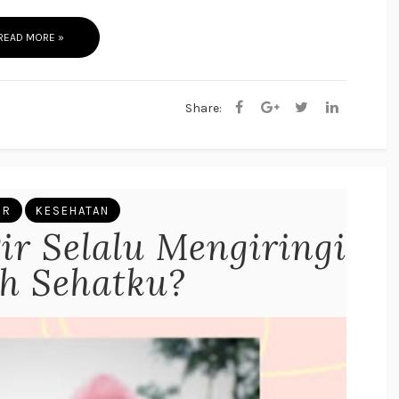
READ MORE »
Share:
IR
KESEHATAN
r Selalu Mengiringi
h Sehatku?