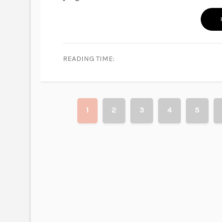
READING TIME:
1
2
3
4
5