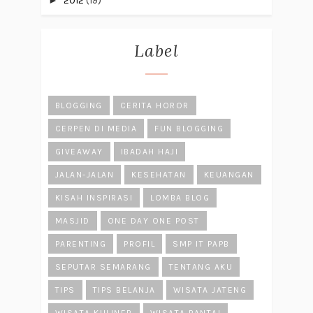
►
2012
(19)
Label
BLOGGING
CERITA HOROR
CERPEN DI MEDIA
FUN BLOGGING
GIVEAWAY
IBADAH HAJI
JALAN-JALAN
KESEHATAN
KEUANGAN
KISAH INSPIRASI
LOMBA BLOG
MASJID
ONE DAY ONE POST
PARENTING
PROFIL
SMP IT PAPB
SEPUTAR SEMARANG
TENTANG AKU
TIPS
TIPS BELANJA
WISATA JATENG