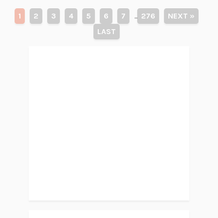
1
2
3
4
5
6
7
276
NEXT »
...
LAST