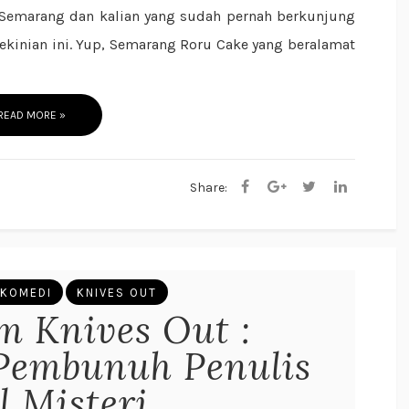
 Semarang dan kalian yang sudah pernah berkunjung
ekinian ini. Yup, Semarang Roru Cake yang beralamat
READ MORE »
Share:
 KOMEDI
KNIVES OUT
m Knives Out :
embunuh Penulis
l Misteri