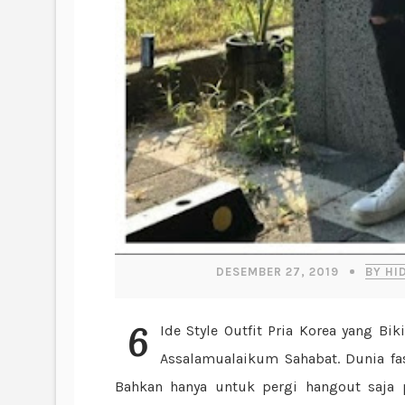
DESEMBER 27, 2019
BY HI
6 Ide Style Outfit Pria Korea yang Bikin Kamu Terlihat Stylish dan Menawan Saat Hangout
Assalamualaikum Sahabat. Dunia f
Bahkan hanya untuk pergi hangout saja p