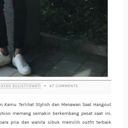
DAYAH SULISTYOWATI
47
COMMENTS
ashion memang semakin berkembang pesat saat ini.
ara pria dan wanita sibuk memilih outfit terbaik