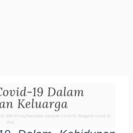
Covid-19 Dalam
an Keluarga
-19
,
BPN 30 Day Ramadan
,
Dampak Covid-19
,
Pengaruh Covid-19
,
Virus