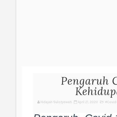
Pengaruh 
Kehidup
Hidayah Sulistyowati
April 21, 2020
#Covid