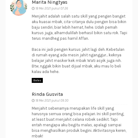
Marita Ningtyas
18 Mei 2021 pukul 07.26
Menjahit adalah salah satu skill yang pengen banget
aku kuasai mbak, cita-citanya dulu pengen bisa bikin
baju sendiri, biar lebih hemat, hehe. Udah pernah
kursus juga, alhamdulillah berhasil bikin satu rok. Tapi
terus mandheg pas hamil Affan.
Baca ini jadi pengen kursus jahit lagi deh. Kebetulan
di rumah eyang ada mesin jahit nganggur... keknya
belajar jahit masker kek mbak Wati asyik juga nih.
Btw, nggak bikin buat dijual mbak, aku mau lo beli
kalau ada hehe.
Balas
Rinda Gusvita
18 Mei 2021 pukul 09.30
Menjahit sebenarnya merupakan life skill yang
harusnya semua orang bisa pelajari. Ini skill penting,
at least buat menjahit celana robek sedikit. Tapi
entah mengapa aku begitu malas, apalagi sampai
bisa menghasilkan produk begini. Aktivitasnya keren,
mbak!