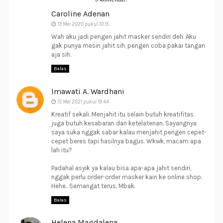
Caroline Adenan
13 Mei 2020 pukul 10.15
Wah aku jadi pengen jahit masker sendiri deh. Aku
gak punya mesin jahit sih, pengen coba pakai tangan
aja sih.
Balas
Imawati A. Wardhani
15 Mei 2021 pukul 19.44
Kreatif sekali. Menjahit itu selain butuh kreatifitas
juga butuh kesabaran dan ketelatenan. Sayangnya
saya suka nggak sabar kalau menjahit pengen cepet-
cepet beres tapi hasilnya bagus. Wkwk, macam apa
lah itu?
Padahal asyik ya kalau bisa apa-apa jahit sendiri,
nggak perlu order-order masker kain ke online shop.
Hehe.. Semangat terus, Mbak.
Balas
Helena Magdalena