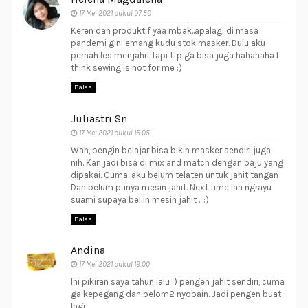
17 Mei 2021 pukul 07.50
Keren dan produktif yaa mbak..apalagi di masa
pandemi gini emang kudu stok masker. Dulu aku
pernah les menjahit tapi ttp ga bisa juga hahahaha I
think sewing is not for me :)
Balas
Juliastri Sn
17 Mei 2021 pukul 15.05
Wah, pengin belajar bisa bikin masker sendiri juga
nih. Kan jadi bisa di mix and match dengan baju yang
dipakai. Cuma, aku belum telaten untuk jahit tangan
Dan belum punya mesin jahit. Next time lah ngrayu
suami supaya beliin mesin jahit .. :)
Balas
Andina
17 Mei 2021 pukul 19.00
Ini pikiran saya tahun lalu :) pengen jahit sendiri, cuma
ga kepegang dan belom2 nyobain. Jadi pengen buat
lagi