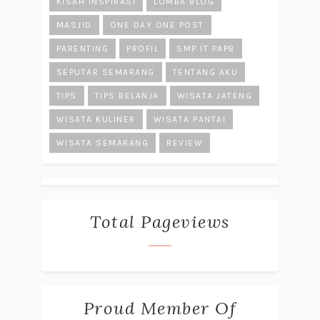
KISAH INSPIRASI
LOMBA BLOG
MASJID
ONE DAY ONE POST
PARENTING
PROFIL
SMP IT PAPB
SEPUTAR SEMARANG
TENTANG AKU
TIPS
TIPS BELANJA
WISATA JATENG
WISATA KULINER
WISATA PANTAI
WISATA SEMARANG
REVIEW
Total Pageviews
Proud Member Of