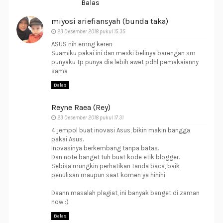
Balas
miyosi ariefiansyah (bunda taka)
23 Desember 2018 pukul 15.35
ASUS nih emng keren
Suamiku pakai ini dan meski belinya barengan sm
punyaku tp punya dia lebih awet pdhl pemakaianny
sama
Balas
Reyne Raea (Rey)
23 Desember 2018 pukul 17.31
4 jempol buat inovasi Asus, bikin makin bangga
pakai Asus.
Inovasinya berkembang tanpa batas.
Dan note banget tuh buat kode etik blogger.
Sebisa mungkin perhatikan tanda baca, baik
penulisan maupun saat komen ya hihihi
Daann masalah plagiat, ini banyak banget di zaman
now :)
Balas