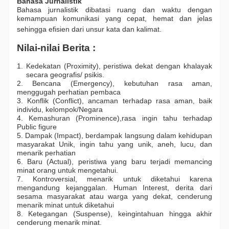
Bahasa Jurnalistik
Bahasa jurnalistik dibatasi ruang dan waktu dengan 
kemampuan komunikasi yang cepat, hemat dan jelas 
sehingga efisien dari unsur kata dan kalimat. 
Nilai-nilai Berita : 
1. Kedekatan (Proximity), peristiwa dekat dengan khalayak 
secara geografis/ psikis.
2. Bencana (Emergency), kebutuhan rasa aman, 
menggugah perhatian pembaca
3. Konflik (Conflict), ancaman terhadap rasa aman, baik 
individu, kelompok/Negara
4. Kemashuran (Prominence),rasa ingin tahu terhadap 
Public figure
5. Dampak (Impact), berdampak langsung dalam kehidupan 
masyarakat Unik, ingin tahu yang unik, aneh, lucu, dan 
menarik perhatian
6. Baru (Actual), peristiwa yang baru terjadi memancing 
minat orang untuk mengetahui.
7. Kontroversial, menarik untuk diketahui karena 
mengandung kejanggalan. Human Interest, derita dari 
sesama masyarakat atau warga yang dekat, cenderung 
menarik minat untuk diketahui
8. Ketegangan (Suspense), keingintahuan hingga akhir 
cenderung menarik minat.