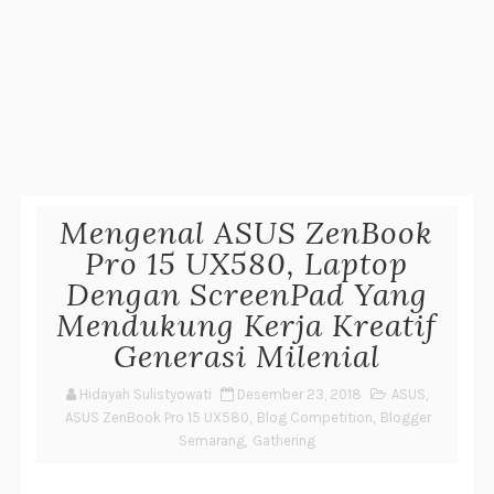
Mengenal ASUS ZenBook
Pro 15 UX580, Laptop
Dengan ScreenPad Yang
Mendukung Kerja Kreatif
Generasi Milenial
Hidayah Sulistyowati
Desember 23, 2018
ASUS
,
ASUS ZenBook Pro 15 UX580
,
Blog Competition
,
Blogger
Semarang
,
Gathering