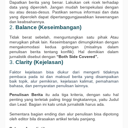
Dapatkan berita yang benar. Lakukan cek ricek terhadap 
data yang diperoleh. Jangan mudah berspekulasi dengan 
isu atau desas-desus. Pastikan semua informasi dan data 
yang diperoleh dapat dipertanggungjawabkan kewenangan 
dan keabsahannya.
2.
 Balance (Keseimbangan) 
Tidak berat sebelah, menguntungkan satu pihak Atau 
merugikan pihak lain. Keseimbangan dimungkinkan dengan 
mengakomodasi kedua golongan (misalnya dalam 
penulisan berita tentang konflik). Hal demikian dalam 
jurnalistik disebut dengan
 “Both Side Covered”.
3. 
Clarity (Kejelasan)
Faktor kejelasan bisa diukur dari mengerti tidaknya 
pembaca pada isi dan maksud berita yang disampaikan 
baik topik, alur pemikiran, kejelasan kalimat, pemahaman 
bahasa, dan pernyaratan penulisan lainnya.
Penulisan Berita 
itu ada tiga kriteria, dengan satu hal 
penting yang terletak paling tinggi tingkatannya, yaitu Judul 
dan Lead. Bagian ini kalo untuk jurnalistik harus ada. 
Sementara bagian ending dan alur penulisan bisa dipotong 
oleh editor bila dirasakan artikel terlalu panjang.