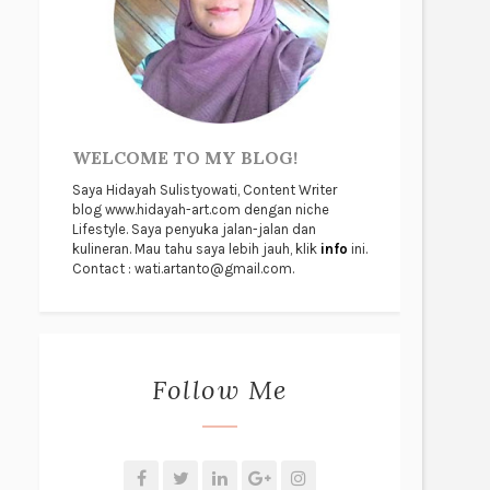
WELCOME TO MY BLOG!
Saya Hidayah Sulistyowati, Content Writer
blog www.hidayah-art.com dengan niche
Lifestyle. Saya penyuka jalan-jalan dan
kulineran. Mau tahu saya lebih jauh, klik
info
ini.
Contact : wati.artanto@gmail.com.
Follow Me