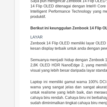
Saya pun mengincar Zenbook 14 Flip OLED ya
14 Flip OLED ditenagai dengan Intel® Core
Intelligent Performance Technology yang m
produktif.
Berikut ini keunggulan Zenbook 14 Flip O
LAYAR
Zenbook 14 Flip OLED memiliki layar OL
kesan display terbaik untuk anda dengan pew
Semuanya menjadi hidup dengan Zenbook 14
2,8K OLED HDR NanoEdge 2, yang memiliki
visual yang lebih besar daripada layar standa
Laptop ini memiliki gamut warna 100% DCI
warna yang sangat jelas dan sangat akur
untuk realisme yang lebih baik, dan merawa
cahaya biru rendah. Cahaya biru ini berbah
sudah diminimalkan tingkat cahaya biru menja