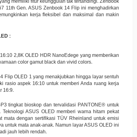
ng memiliki fitur keunggulan tak tertandingi. Zenbook
 i7 11th Gen. ASUS Zenbook 14 Flip ini menghadirkan
emungkinkan kerja fleksibel dan maksimal dan makin
LED :
ED 16:10 2,8K OLED HDR NanoEdege yang memberikan
arnaan color gamut black dan vivid colors.
 Flip OLED 1 yang menakjubkan hingga layar sentuh
 rasio aspek 16:10 untuk memberi Anda ruang kerja
r 16:9.
-P3 tingkat bioskop dan tervalidasi PANTONE® untuk
at. Teknologi ASUS OLED memberi warna hitam pekat
t mata dengan sertifikasi TÜV Rheinland untuk emisi
aya untuk mata anak-anak. Namun layar ASUS OLED ini
di jauh lebih rendah.