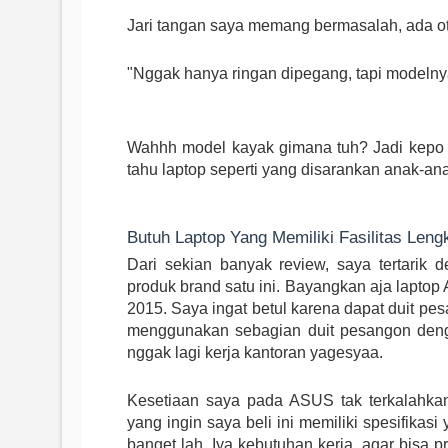
Jari tangan saya memang bermasalah, ada ot
"Nggak hanya ringan dipegang, tapi modelnya 
Wahhh model kayak gimana tuh? Jadi kepo d
tahu laptop seperti yang disarankan anak-a
Butuh Laptop Yang Memiliki Fasilitas Len
Dari sekian banyak review, saya tertarik 
produk brand satu ini. Bayangkan aja lapto
2015. Saya ingat betul karena dapat duit pe
menggunakan sebagian duit pesangon denga
nggak lagi kerja kantoran yagesyaa.
Kesetiaan saya pada ASUS tak terkalahkan
yang ingin saya beli ini memiliki spesifik
banget lah. Iya kebutuhan kerja, agar bisa 