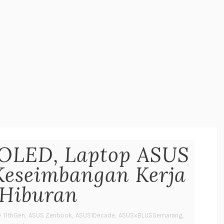
p OLED, Laptop ASUS
Keseimbangan Kerja
 Hiburan
11thGen
,
ASUS Zenbook
,
ASUS1Decade
,
ASUSxBLUSSemarang
,