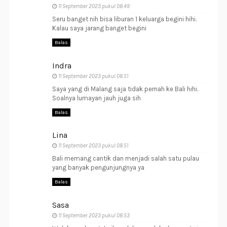
11 September 2023 pukul 08.49
Seru banget nih bisa liburan 1 keluarga begini hihi.
Kalau saya jarang banget begini
Balas
Indra
11 September 2023 pukul 08.51
Saya yang di Malang saja tidak pernah ke Bali hihi.
Soalnya lumayan jauh juga sih
Balas
Lina
11 September 2023 pukul 08.51
Bali memang cantik dan menjadi salah satu pulau
yang banyak pengunjungnya ya
Balas
Sasa
11 September 2023 pukul 08.53