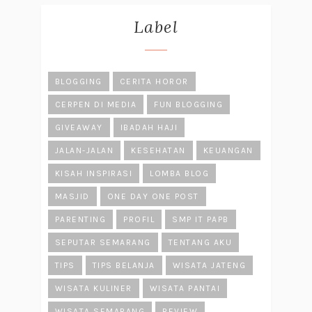
Label
BLOGGING
CERITA HOROR
CERPEN DI MEDIA
FUN BLOGGING
GIVEAWAY
IBADAH HAJI
JALAN-JALAN
KESEHATAN
KEUANGAN
KISAH INSPIRASI
LOMBA BLOG
MASJID
ONE DAY ONE POST
PARENTING
PROFIL
SMP IT PAPB
SEPUTAR SEMARANG
TENTANG AKU
TIPS
TIPS BELANJA
WISATA JATENG
WISATA KULINER
WISATA PANTAI
WISATA SEMARANG
REVIEW