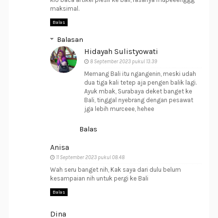
maksimal.
Balas
Balasan
Hidayah Sulistyowati
8 September 2023 pukul 13.39
Memang Bali itu ngangenin, meski udah
dua tiga kali tetep aja pengen balik lagi.
Ayuk mbak, Surabaya deket banget ke
Bali, tinggal nyebrang dengan pesawat
jga lebih murceee, hehee
Balas
Anisa
11 September 2023 pukul 08.48
Wah seru banget nih, Kak saya dari dulu belum
kesampaian nih untuk pergi ke Bali
Balas
Dina