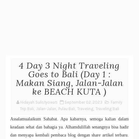
4 Day 3 Night Traveling
Goes to Bali (Day 1 :
Makan Siang, Jalan-Jalan
ke BEACH KUTA )
Hidayah Sulistyowati
September 02, 2023
Family
Trip Bali
,
Jalan-Jalan
,
Pulau Bali
,
Traveling
,
Traveling Bali
Assalamualaikum Sahabat. Apa kabarnya, semoga kalian dalam
keadaan sehat dan bahagia ya. Alhamdulillah
senangnya bisa hadir
dan menyapa kembali pembaca blog dengan share artikel terbaru.