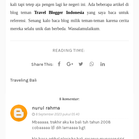
kali tapi tetep aja pengen lagi ke negeri ini. Ada beberapa artikel di
blog teman
Travel Blogger Indonesia
yang saya baca untuk
referensi. Senang kalo baca blog milik teman-teman karena cerita
mereka selalu unik dan berbeda. Wassalamulaikum.
READING TIME:
Share This:
Traveling Bali
8 komentar:
nurul rahma
8 September 2023 pukul 05.40
Mbaaaaa, trakhir aku ke bali tuh tahun 2008
cobaaaaa 🤣 dih lamaaaa bgt
klo baca artikel plesir ke bali, rasanya mupeeenggg