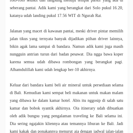
foto-foto sedikit dan langsung menuju tempat parkir yang ada di
seberang pantai. Adik kami yang berangkat dari Solo pukul 16.20,
katanya udah landing pukul 17.56 WIT di Ngurah Rai.
Jalanan yang macet di kawasan pantai, meski driver pintar memilih
jalan tikus yang ternyata banyak dijadikan piihan driver lainnya,
bikin agak lama sampai di bandara. Namun adik kami juga masih
nungguin antrian turun dari badan pesawat. Dia ngga bawa koper
karena semua udah dibawa rombongan yang berangkat pagi.
Alhamdulillah kami udah lengkap ber-10 akhirnya.
Keluar dari bandara kami beli air mineral untuk persediaan selama
di Bali. Kemudian kami sempat beli makanan untuk makan malam
yang dibawa ke dalam kamar hotel. Abis itu nggosip di salah satu
kamar dan bobok syantik akhirnya. Oia itinerary udah dibuatkan
oleh adik bungsu yang pengalaman traveling ke Bali selama ini.
Dia sering ngajakin kliennya atau temannya liburan ke Bali. Jadi
kami kakak dan ponakannya menurut aja dengan jadwal jalan-jalan