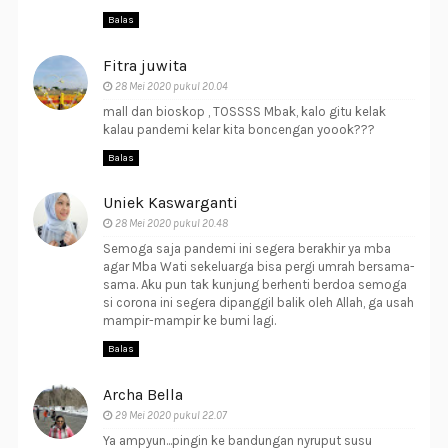
Balas
Fitra juwita
28 Mei 2020 pukul 20.04
mall dan bioskop , TOSSSS Mbak, kalo gitu kelak
kalau pandemi kelar kita boncengan yoook???
Balas
Uniek Kaswarganti
28 Mei 2020 pukul 20.48
Semoga saja pandemi ini segera berakhir ya mba
agar Mba Wati sekeluarga bisa pergi umrah bersama-
sama. Aku pun tak kunjung berhenti berdoa semoga
si corona ini segera dipanggil balik oleh Allah, ga usah
mampir-mampir ke bumi lagi.
Balas
Archa Bella
29 Mei 2020 pukul 22.07
Ya ampyun...pingin ke bandungan nyruput susu