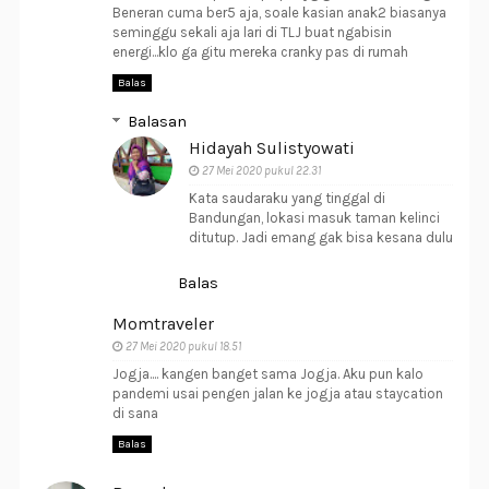
Beneran cuma ber5 aja, soale kasian anak2 biasanya
seminggu sekali aja lari di TLJ buat ngabisin
energi...klo ga gitu mereka cranky pas di rumah
Balas
Balasan
Hidayah Sulistyowati
27 Mei 2020 pukul 22.31
Kata saudaraku yang tinggal di
Bandungan, lokasi masuk taman kelinci
ditutup. Jadi emang gak bisa kesana dulu
Balas
Momtraveler
27 Mei 2020 pukul 18.51
Jogja.... kangen banget sama Jogja. Aku pun kalo
pandemi usai pengen jalan ke jogja atau staycation
di sana
Balas