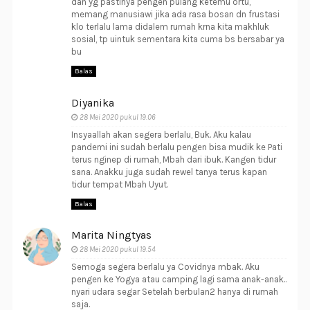
dan yg pastinya pengen pulang ketemu ortu,
memang manusiawi jika ada rasa bosan dn frustasi
klo terlalu lama didalem rumah krna kita makhluk
sosial, tp uintuk sementara kita cuma bs bersabar ya
bu
Balas
Diyanika
28 Mei 2020 pukul 19.06
Insyaallah akan segera berlalu, Buk. Aku kalau
pandemi ini sudah berlalu pengen bisa mudik ke Pati
terus nginep di rumah, Mbah dari ibuk. Kangen tidur
sana. Anakku juga sudah rewel tanya terus kapan
tidur tempat Mbah Uyut.
Balas
Marita Ningtyas
28 Mei 2020 pukul 19.54
Semoga segera berlalu ya Covidnya mbak. Aku
pengen ke Yogya atau camping lagi sama anak-anak..
nyari udara segar Setelah berbulan2 hanya di rumah
saja.