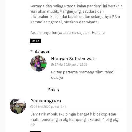
Pertama dan paling utama, kalau pandemi ini berakhir,
Yuni akan mudik. Mengunjungi saudara dan
silaturahim ke handai taulan urutan selanjutnya. BAru
kemudian ngemall, bioskop dan wisata.
Pada intinya ternyata sama saja sih. Hehehe
Balas
Balasan
Hidayah Sulistyowati
27 Mei 2020 pukul 22.32
Urutan pertama memang silaturahmi
dulu ya
Balas
Prananingrum
26 Mei 2020 pukul 14.44
Sama nih mbak..aku pingin banget k bioskop atau
mall n berenang ..n plg kampung hiks..udh 4 bl g plg
nih