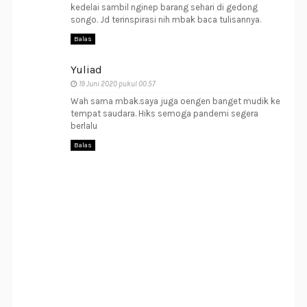
kedelai sambil nginep barang sehari di gedong
songo. Jd terinspirasi nih mbak baca tulisannya.
Balas
Yuliad
19 Juni 2020 pukul 00.57
Wah sama mbak.saya juga oengen banget mudik ke
tempat saudara. Hiks semoga pandemi segera
berlalu
Balas