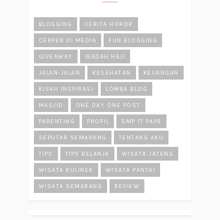
BLOGGING
CERITA HOROR
CERPEN DI MEDIA
FUN BLOGGING
GIVEAWAY
IBADAH HAJI
JALAN-JALAN
KESEHATAN
KEUANGAN
KISAH INSPIRASI
LOMBA BLOG
MASJID
ONE DAY ONE POST
PARENTING
PROFIL
SMP IT PAPB
SEPUTAR SEMARANG
TENTANG AKU
TIPS
TIPS BELANJA
WISATA JATENG
WISATA KULINER
WISATA PANTAI
WISATA SEMARANG
REVIEW