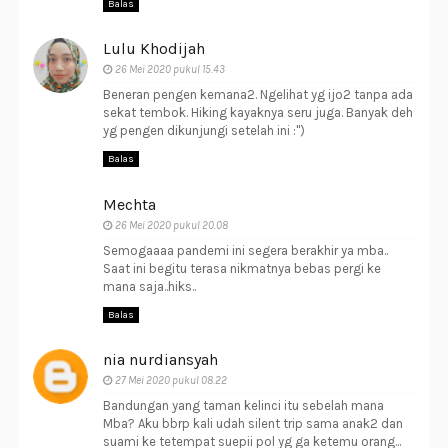
Balas
Lulu Khodijah
26 Mei 2020 pukul 15.43
Beneran pengen kemana2. Ngelihat yg ijo2 tanpa ada
sekat tembok. Hiking kayaknya seru juga. Banyak deh
yg pengen dikunjungi setelah ini :")
Balas
Mechta
26 Mei 2020 pukul 20.08
Semogaaaa pandemi ini segera berakhir ya mba..
Saat ini begitu terasa nikmatnya bebas pergi ke
mana saja..hiks..
Balas
nia nurdiansyah
27 Mei 2020 pukul 08.22
Bandungan yang taman kelinci itu sebelah mana
Mba? Aku bbrp kali udah silent trip sama anak2 dan
suami ke tetempat suepii pol yg ga ketemu orang...