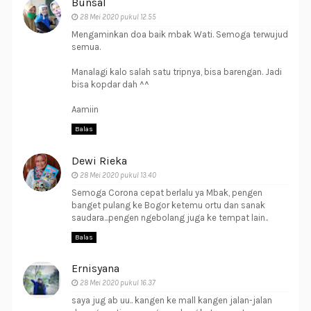
Bunsal
28 Mei 2020 pukul 12.55
Mengaminkan doa baik mbak Wati. Semoga terwujud
semua.
Manalagi kalo salah satu tripnya, bisa barengan. Jadi
bisa kopdar dah ^^
Aamiin
Balas
Dewi Rieka
28 Mei 2020 pukul 13.40
Semoga Corona cepat berlalu ya Mbak, pengen
banget pulang ke Bogor ketemu ortu dan sanak
saudara...pengen ngebolang juga ke tempat lain..
Balas
Ernisyana
28 Mei 2020 pukul 16.37
saya jug ab uu.. kangen ke mall kangen jalan-jalan