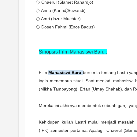
⃟ Chaerul (Slamet Rahardjo)
⃟ Anna (Karina ⃟Suwandi)
⃟ Amri (Iszur Muchtar)
⃟ Dosen Fahmi (Ence Bagus)
Sinopsis Film Mahasiswi Baru :
Film
Mahasiswi Baru
bercerita tentang Lastri ya
ingin menempuh studi. Saat menjadi mahasiswi 
(Mikha Tambayong), Erfan (Umay Shahab), dan Re
Mereka ini akhirnya membentuk sebuah gan, yan
Kehidupan kuliah Lastri mulai menjadi masalah s
(IPK) semester pertama. Apalagi, Chaerul (Slam