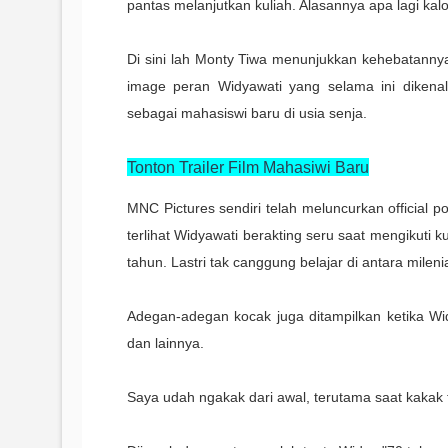
pantas melanjutkan kuliah. Alasannya apa lagi ka
Di sini lah Monty Tiwa menunjukkan kehebatann
image peran Widyawati yang selama ini dikena
sebagai mahasiswi baru di usia senja.
Tonton Trailer Film Mahasiwi Baru
MNC Pictures sendiri telah meluncurkan official pos
terlihat Widyawati berakting seru saat mengikuti
tahun. Lastri tak canggung belajar di antara mil
Adegan-adegan kocak juga ditampilkan ketika Wid
dan lainnya.
Saya udah ngakak dari awal, terutama saat kakak 