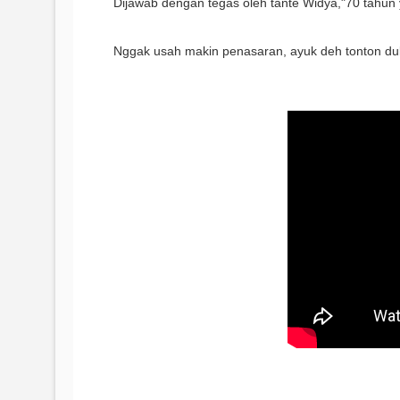
Dijawab dengan tegas oleh tante Widya,"70 tahun 
Nggak usah makin penasaran, ayuk deh tonton dulu t