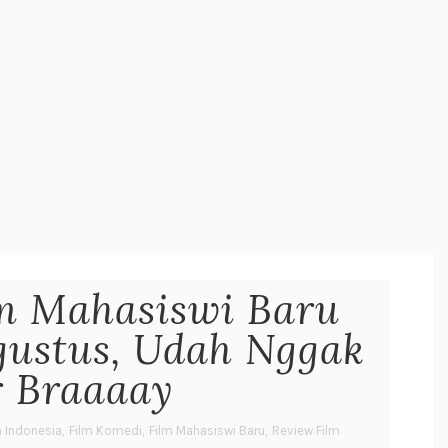
m Mahasiswi Baru
gustus, Udah Nggak
r Braaaay
m Indonesia
,
Film Komedi
,
Film Mahasiswi Baru
,
Review Film