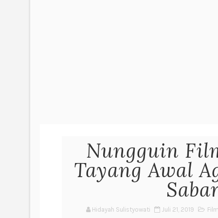
Nungguin Fil
Tayang Awal A
Saba
Hidayah Sulistyowati
Juli 21, 2019
Fil