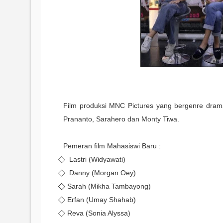
Film produksi MNC Pictures yang bergenre drama 
Prananto, Sarahero dan Monty Tiwa.
Pemeran film Mahasiswi Baru :
⃟ Lastri (Widyawati)
⃟ Danny (Morgan Oey)
⃟⃟ Sarah (Mikha Tambayong)
⃟ Erfan (Umay Shahab)
⃟ Reva (Sonia Alyssa)