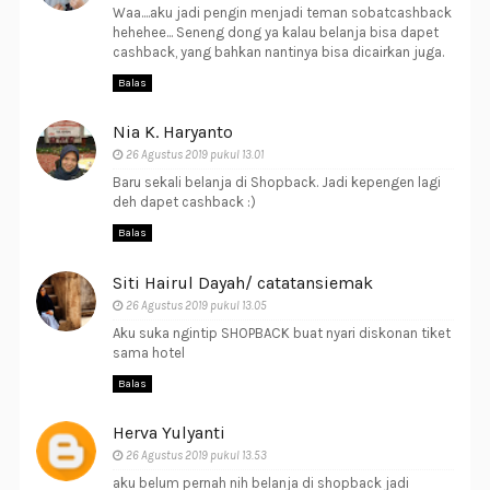
Waa....aku jadi pengin menjadi teman sobatcashback
hehehee... Seneng dong ya kalau belanja bisa dapet
cashback, yang bahkan nantinya bisa dicairkan juga.
Balas
Nia K. Haryanto
26 Agustus 2019 pukul 13.01
Baru sekali belanja di Shopback. Jadi kepengen lagi
deh dapet cashback :)
Balas
Siti Hairul Dayah/ catatansiemak
26 Agustus 2019 pukul 13.05
Aku suka ngintip SHOPBACK buat nyari diskonan tiket
sama hotel
Balas
Herva Yulyanti
26 Agustus 2019 pukul 13.53
aku belum pernah nih belanja di shopback jadi