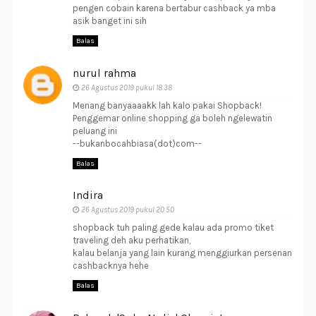
pengen cobain karena bertabur cashback ya mba
asik banget ini sih
Balas
nurul rahma
26 Agustus 2019 pukul 18.38
Menang banyaaaakk lah kalo pakai Shopback!
Penggemar online shopping ga boleh ngelewatin
peluang ini
--bukanbocahbiasa(dot)com--
Balas
Indira
26 Agustus 2019 pukul 20.50
shopback tuh paling gede kalau ada promo tiket
traveling deh aku perhatikan,
kalau belanja yang lain kurang menggiurkan persenan
cashbacknya hehe
Balas