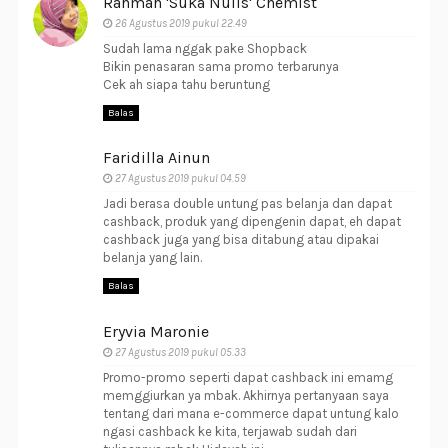
Rahmah 'Suka Nulis' Chemist
26 Agustus 2019 pukul 22.49
Sudah lama nggak pake Shopback
Bikin penasaran sama promo terbarunya
Cek ah siapa tahu beruntung
Balas
Faridilla Ainun
27 Agustus 2019 pukul 04.59
Jadi berasa double untung pas belanja dan dapat
cashback, produk yang dipengenin dapat, eh dapat
cashback juga yang bisa ditabung atau dipakai
belanja yang lain.
Balas
Eryvia Maronie
27 Agustus 2019 pukul 05.33
Promo-promo seperti dapat cashback ini emamg
memggiurkan ya mbak. Akhirnya pertanyaan saya
tentang dari mana e-commerce dapat untung kalo
ngasi cashback ke kita, terjawab sudah dari