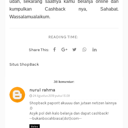
udah, sekarang saatnya kamu belanja online dan 
kumpulkan Cashback nya, Sahabat. 
Wassalamualaikum.
READING TIME:
Share This:
Situs ShopBack
36 komentar:
nurul rahma
24 Agustus 2019 pukul 15.09
Shopback paporit akuuuu dan jutaan netizen lainnya
:D
Asyik pol deh kalo belanja dan dapat cashback!
--bukanbocahbiasa(dot)com--
Balas