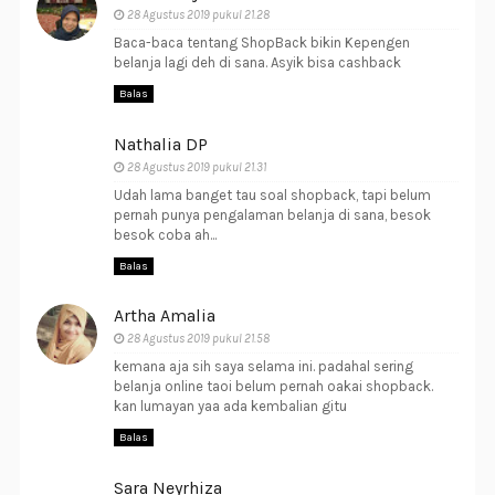
28 Agustus 2019 pukul 21.28
Baca-baca tentang ShopBack bikin Kepengen
belanja lagi deh di sana. Asyik bisa cashback
Balas
Nathalia DP
28 Agustus 2019 pukul 21.31
Udah lama banget tau soal shopback, tapi belum
pernah punya pengalaman belanja di sana, besok
besok coba ah...
Balas
Artha Amalia
28 Agustus 2019 pukul 21.58
kemana aja sih saya selama ini. padahal sering
belanja online taoi belum pernah oakai shopback.
kan lumayan yaa ada kembalian gitu
Balas
Sara Neyrhiza