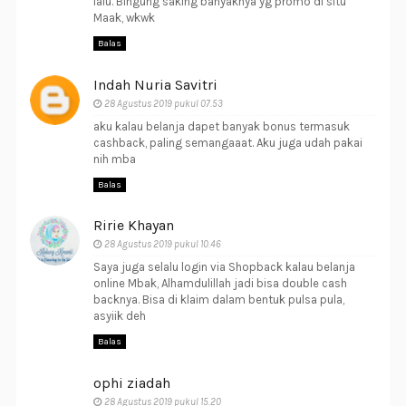
lalu. Bingung saking banyaknya yg promo di situ
Maak, wkwk
Balas
Indah Nuria Savitri
28 Agustus 2019 pukul 07.53
aku kalau belanja dapet banyak bonus termasuk
cashback, paling semangaaat. Aku juga udah pakai
nih mba
Balas
Ririe Khayan
28 Agustus 2019 pukul 10.46
Saya juga selalu login via Shopback kalau belanja
online Mbak, Alhamdulillah jadi bisa double cash
backnya. Bisa di klaim dalam bentuk pulsa pula,
asyiik deh
Balas
ophi ziadah
28 Agustus 2019 pukul 15.20