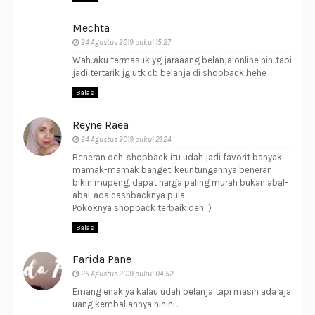
Mechta
24 Agustus 2019 pukul 15.27
Wah..aku termasuk yg jaraaang belanja online nih..tapi
jadi tertarik jg utk cb belanja di shopback..hehe
Balas
Reyne Raea
24 Agustus 2019 pukul 21.24
Beneran deh, shopback itu udah jadi favorit banyak
mamak-mamak banget, keuntungannya beneran
bikin mupeng, dapat harga paling murah bukan abal-
abal, ada cashbacknya pula.
Pokoknya shopback terbaik deh :)
Balas
Farida Pane
25 Agustus 2019 pukul 04.52
Emang enak ya kalau udah belanja tapi masih ada aja
uang kembaliannya hihihi...