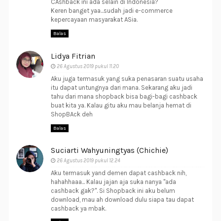
CAshback ini ada selain di Indonesia?
Keren banget yaa...sudah jadi e-commerce
kepercayaan masyarakat ASia.
Balas
Lidya Fitrian
26 Agustus 2019 pukul 11.20
Aku juga termasuk yang suka penasaran suatu usaha
itu dapat untungnya dari mana. Sekarang aku jadi
tahu dari mana shopback bisa bagi-bagi cashback
buat kita ya. Kalau gitu aku mau belanja hemat di
ShopBAck deh
Balas
Suciarti Wahyuningtyas (Chichie)
26 Agustus 2019 pukul 12.24
Aku termasuk yand demen dapat cashback nih,
hahahhaaa... Kalau jajan aja suka nanya "ada
cashback gak?". Si Shopback ini aku belum
download, mau ah download dulu siapa tau dapat
cashback ya mbak.