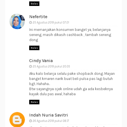
Balas
Nefertite
25 Agustus 2019 pukul 07.01
Ini memanjakan konsumen banget ya, belanjanya
seneng, masih dikasih cashback , tambah seneng
dong
Balas
Cindy Vania
25 Agustus 2019 pukul 20.05
Aku kalo belanja selalu pake shopback dong. Mayan
banget kmaren narik buat beli pulsa pas lagi butuh
bgt. Hahaha..
Btw sayangnya ojek online udah ga ada kesbeknya
kayak dulu pas awal, hahaba
Balas
Indah Nuria Savitri
26 Agustus 2019 pukul 08.17