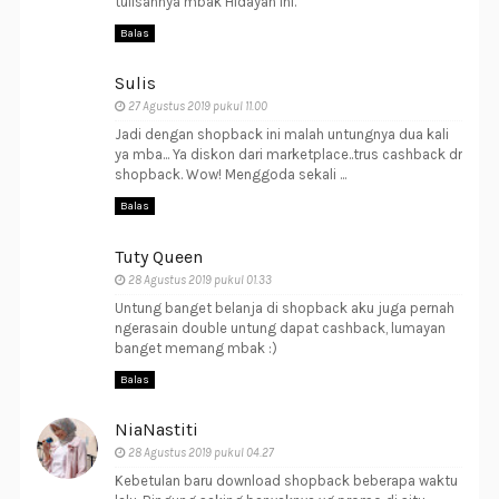
tulisannya mbak Hidayah ini.
Balas
Sulis
27 Agustus 2019 pukul 11.00
Jadi dengan shopback ini malah untungnya dua kali
ya mba... Ya diskon dari marketplace..trus cashback dr
shopback. Wow! Menggoda sekali ...
Balas
Tuty Queen
28 Agustus 2019 pukul 01.33
Untung banget belanja di shopback aku juga pernah
ngerasain double untung dapat cashback, lumayan
banget memang mbak :)
Balas
NiaNastiti
28 Agustus 2019 pukul 04.27
Kebetulan baru download shopback beberapa waktu