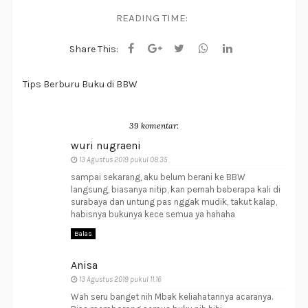
READING TIME:
Share This:
Tips Berburu Buku di BBW
39 komentar:
wuri nugraeni
13 Agustus 2019 pukul 08.35
sampai sekarang, aku belum berani ke BBW
langsung, biasanya nitip, kan pernah beberapa kali di
surabaya dan untung pas nggak mudik, takut kalap,
habisnya bukunya kece semua ya hahaha
Balas
Anisa
13 Agustus 2019 pukul 11.16
Wah seru banget nih Mbak keliahatannya acaranya.