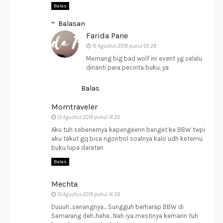
Balas
Balasan
Farida Pane
16 Agustus 2019 pukul 05.28
Memang big bad wolf ini event yg selalu
dinanti para pecinta buku, ya
Balas
Momtraveler
13 Agustus 2019 pukul 14.20
Aku tuh sebenernya kepengeenn banget ke BBW twpi
aku takut gq bisa ngontrol soalnya kalo udh ketemu
buku lupa daratan
Balas
Mechta
13 Agustus 2019 pukul 14.39
Duuuh...senangnya... Sungguh berharap BBW di
Semarang deh..hehe.. Nah iya..mestinya kemarin tuh