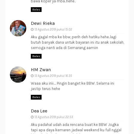
bawa koper ya mba..hehe..
Balas
Dewi Rieka
13 Agustus 2019 pukul 15.02
Aku gagal mba ke bbw, perih deh hatiku hehe..lagi
butuh banyak dana untuk bayaran ini itu anak sekolah,
semoga nanti ada di Semarang aamiin
Balas
HM Zwan
13 Agustus 2019 pukul 16.35
Waaa aku iriii.... Pingin banget ke BBW. Selama ini
jastip terus hehe
Balas
Dea Lee
13 Agustus 2019 pukul 22.53
Aku padahal udah ada rencana buat ke BBW Jogka
tapi apa daya kemaren jadwal weekend ku full nggal