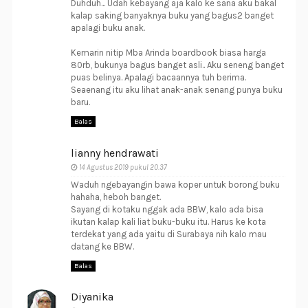
Duhduh... Udah kebayang aja kalo ke sana aku bakal
kalap saking banyaknya buku yang bagus2 banget
apalagi buku anak.
Kemarin nitip Mba Arinda boardbook biasa harga
80rb, bukunya bagus banget asli.. Aku seneng banget
puas belinya. Apalagi bacaannya tuh berima.
Seaenang itu aku lihat anak-anak senang punya buku
baru.
Balas
lianny hendrawati
14 Agustus 2019 pukul 20.37
Waduh ngebayangin bawa koper untuk borong buku
hahaha, heboh banget.
Sayang di kotaku nggak ada BBW, kalo ada bisa
ikutan kalap kali liat buku-buku itu. Harus ke kota
terdekat yang ada yaitu di Surabaya nih kalo mau
datang ke BBW.
Balas
Diyanika