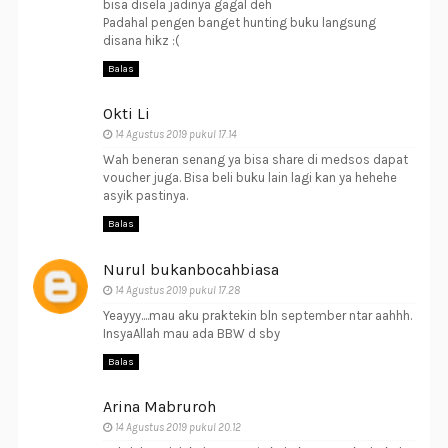
bisa disela jadinya gagal deh
Padahal pengen banget hunting buku langsung
disana hikz :(
Balas
Okti Li
14 Agustus 2019 pukul 17.14
Wah beneran senang ya bisa share di medsos dapat
voucher juga. Bisa beli buku lain lagi kan ya hehehe
asyik pastinya.
Balas
Nurul bukanbocahbiasa
14 Agustus 2019 pukul 17.28
Yeayyy....mau aku praktekin bln september ntar aahhh.
InsyaAllah mau ada BBW d sby
Balas
Arina Mabruroh
14 Agustus 2019 pukul 20.12