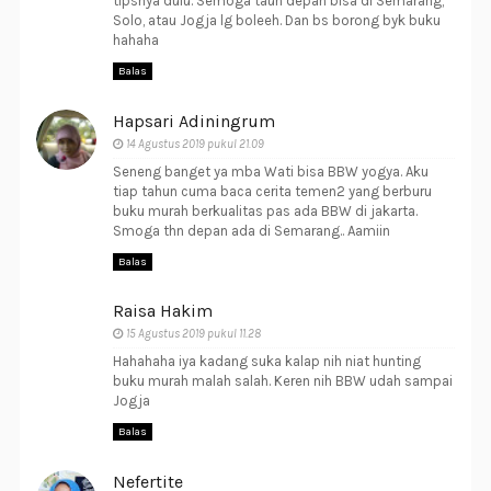
tipsnya dulu. Semoga taun depan bisa di Semarang,
Solo, atau Jogja lg boleeh. Dan bs borong byk buku
hahaha
Balas
Hapsari Adiningrum
14 Agustus 2019 pukul 21.09
Seneng banget ya mba Wati bisa BBW yogya. Aku
tiap tahun cuma baca cerita temen2 yang berburu
buku murah berkualitas pas ada BBW di jakarta.
Smoga thn depan ada di Semarang.. Aamiin
Balas
Raisa Hakim
15 Agustus 2019 pukul 11.28
Hahahaha iya kadang suka kalap nih niat hunting
buku murah malah salah. Keren nih BBW udah sampai
Jogja
Balas
Nefertite