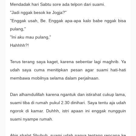
Mendadak hari Sabtu sore ada telpon dari suami.
"Jadi nggak besok ke Jogja?"
"Enggak usah, Be. Enggak apa-apa kalo babe nggak bisa
pulang,"
"Ini aku mau pulang,"
Hahhhh?!
Terus terang saya kaget, karena sebentar lagi maghrib. Ya
udah saya cuma menitipkan pesan agar suami hati-hati
membawa mobilnya selama dalam perjalnaan.
Dan alhamdulillah karena ngantuk dan istirahat cukup lama,
suami tiba di rumah pukul 2.30 dinihari. Saya tentu aja udah
ngorok di kamar. Duhhh, istri apaan ini enggak nungguin
suami nyampe rumah.
Abis shalat Shubuh, suami udah nanya tentang rencana ke