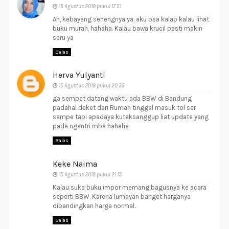
15 Agustus 2019 pukul 17.51
Ah, kebayang senengnya ya, aku bsa kalap kalau lihat
buku murah, hahaha. Kalau bawa krucil pasti makin
seru ya
Balas
Herva Yulyanti
15 Agustus 2019 pukul 20.35
ga sempet datang waktu ada BBW di Bandung
padahal deket dari Rumah tinggal masuk tol ser
sampe tapi apadaya kutaksanggup liat update yang
pada ngantri mba hahaha
Balas
Keke Naima
15 Agustus 2019 pukul 21.13
Kalau suka buku impor memang bagusnya ke acara
seperti BBW. Karena lumayan banget harganya
dibandingkan harga normal.
Balas