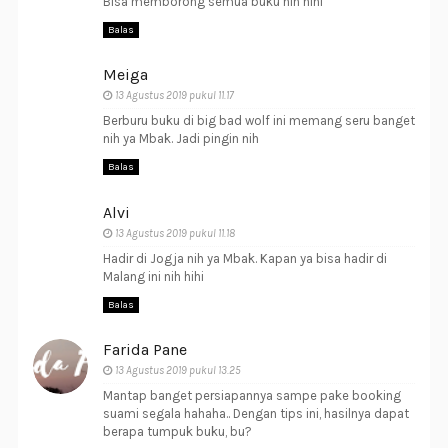
Bisa memborong semua buku nih hihi
Balas
Meiga
13 Agustus 2019 pukul 11.17
Berburu buku di big bad wolf ini memang seru banget
nih ya Mbak. Jadi pingin nih
Balas
Alvi
13 Agustus 2019 pukul 11.18
Hadir di Jogja nih ya Mbak. Kapan ya bisa hadir di
Malang ini nih hihi
Balas
Farida Pane
13 Agustus 2019 pukul 13.25
Mantap banget persiapannya sampe pake booking
suami segala hahaha.. Dengan tips ini, hasilnya dapat
berapa tumpuk buku, bu?