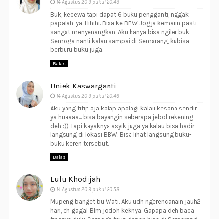
14 Agustus 2019 pukul 20.43
Buk, kecewa tapi dapat 6 buku pengganti, nggak
papalah, ya. Hihihi. Bisa ke BBW Jogja kemarin pasti
sangat menyenangkan. Aku hanya bisa ngiler buk.
Semoga nanti kalau sampai di Semarang, kubisa
berburu buku juga.
Balas
Uniek Kaswarganti
14 Agustus 2019 pukul 20.46
Aku yang titip aja kalap apalagi kalau kesana sendiri
ya huaaaa... bisa bayangin seberapa jebol rekening
deh :)) Tapi kayaknya asyik juga ya kalau bisa hadir
langsung di lokasi BBW. Bisa lihat langsung buku-
buku keren tersebut.
Balas
Lulu Khodijah
14 Agustus 2019 pukul 20.58
Mupeng banget bu Wati. Aku udh ngerencanain jauh2
hari, eh gagal. Blm jodoh keknya. Gapapa deh baca