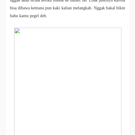
nggak akan terasa ketika masuk ke dalam tas. Enak pastinya karena
bisa dibawa kemana pun kaki kalian melangkah. Nggak bakal bikin
bahu kamu pegel deh.