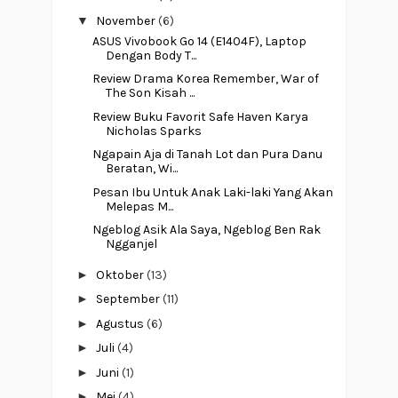
▼
November
(6)
ASUS Vivobook Go 14 (E1404F), Laptop
Dengan Body T...
Review Drama Korea Remember, War of
The Son Kisah ...
Review Buku Favorit Safe Haven Karya
Nicholas Sparks
Ngapain Aja di Tanah Lot dan Pura Danu
Beratan, Wi...
Pesan Ibu Untuk Anak Laki-laki Yang Akan
Melepas M...
Ngeblog Asik Ala Saya, Ngeblog Ben Rak
Ngganjel
►
Oktober
(13)
►
September
(11)
►
Agustus
(6)
►
Juli
(4)
►
Juni
(1)
►
Mei
(4)