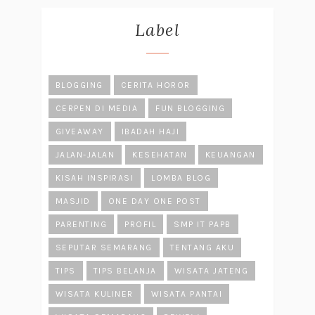
Label
BLOGGING
CERITA HOROR
CERPEN DI MEDIA
FUN BLOGGING
GIVEAWAY
IBADAH HAJI
JALAN-JALAN
KESEHATAN
KEUANGAN
KISAH INSPIRASI
LOMBA BLOG
MASJID
ONE DAY ONE POST
PARENTING
PROFIL
SMP IT PAPB
SEPUTAR SEMARANG
TENTANG AKU
TIPS
TIPS BELANJA
WISATA JATENG
WISATA KULINER
WISATA PANTAI