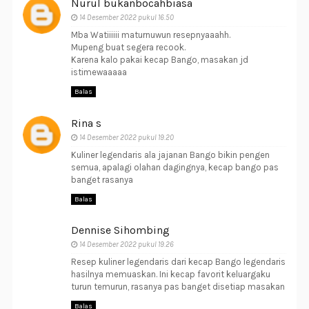
Nurul bukanbocahbiasa
14 Desember 2022 pukul 16.50
Mba Watiiiiii maturnuwun resepnyaaahh.
Mupeng buat segera recook.
Karena kalo pakai kecap Bango, masakan jd
istimewaaaaa
Balas
Rina s
14 Desember 2022 pukul 19.20
Kuliner legendaris ala jajanan Bango bikin pengen
semua, apalagi olahan dagingnya, kecap bango pas
banget rasanya
Balas
Dennise Sihombing
14 Desember 2022 pukul 19.26
Resep kuliner legendaris dari kecap Bango legendaris
hasilnya memuaskan. Ini kecap favorit keluargaku
turun temurun, rasanya pas banget disetiap masakan
Balas