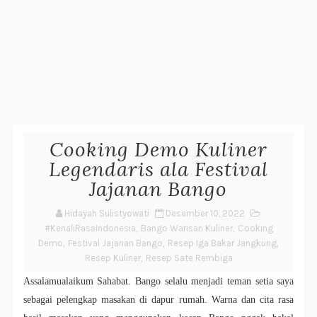
Cooking Demo Kuliner
Legendaris ala Festival
Jajanan Bango
Hidayah Sulistyowati
Desember 10, 2022
#KenaliRasaIndonesia
,
Bango Warisan Kuliner
,
Cooking
Demo
,
Festival Jajanan Bango
,
Resep Iga Bakar Jangkung
,
Resep Kuliner
,
Resep Sate Rembiga
Assalamualaikum Sahabat. Bango selalu menjadi teman setia saya
sebagai pelengkap masakan di dapur rumah. Warna dan cita rasa