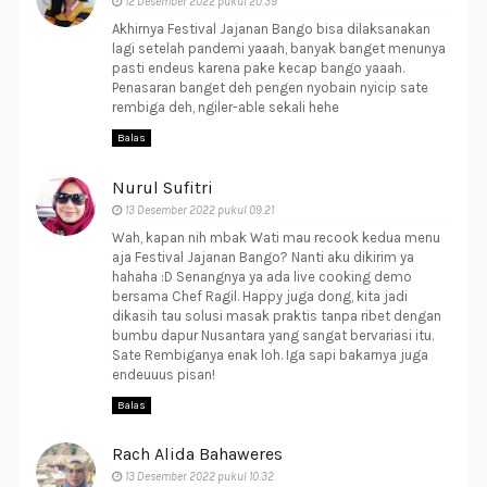
12 Desember 2022 pukul 20.39
Akhirnya Festival Jajanan Bango bisa dilaksanakan
lagi setelah pandemi yaaah, banyak banget menunya
pasti endeus karena pake kecap bango yaaah.
Penasaran banget deh pengen nyobain nyicip sate
rembiga deh, ngiler-able sekali hehe
Balas
Nurul Sufitri
13 Desember 2022 pukul 09.21
Wah, kapan nih mbak Wati mau recook kedua menu
aja Festival Jajanan Bango? Nanti aku dikirim ya
hahaha :D Senangnya ya ada live cooking demo
bersama Chef Ragil. Happy juga dong, kita jadi
dikasih tau solusi masak praktis tanpa ribet dengan
bumbu dapur Nusantara yang sangat bervariasi itu.
Sate Rembiganya enak loh. Iga sapi bakarnya juga
endeuuus pisan!
Balas
Rach Alida Bahaweres
13 Desember 2022 pukul 10.32