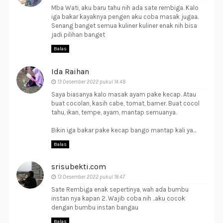
Mba Wati, aku baru tahu nih ada sate rembiga. Kalo
iga bakar kayaknya pengen aku coba masak jugaa.
Senang banget semua kuliner kuliner enak nih bisa
jadi pilihan banget
Balas
Ida Raihan
13 Desember 2022 pukul 14.48
Saya biasanya kalo masak ayam pake kecap. Atau
buat cocolan, kasih cabe, tomat, bamer. Buat cocol
tahu, ikan, tempe, ayam, mantap semuanya.
Bikin iga bakar pake kecap bango mantap kali ya...
Balas
srisubekti.com
13 Desember 2022 pukul 18.47
Sate Rembiga enak sepertinya, wah ada bumbu
instan nya kapan 2. Wajib coba nih ..aku cocok
dengan bumbu instan bangau
Balas