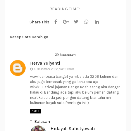
READING TIME:
Share This:
Resep Sate Rembiga
29 komentar:
Herva Yulyanti
12 Desember 2022 pukul 10.00
wow luar biasa banget ya mba ada 3259 kuliner dan
aku juga termasuk yang ga tahu apa aja
wkwk..FEstival jajanan Bango udah sering aku denger
kalau di Bandung ada tapi aku belum pernah datang
next kalau ada jadi pengen datang biar tahu nih
kulineran kayak sate Rembiga ini :)
Balas
Balasan
Hidayah Sulistyowati