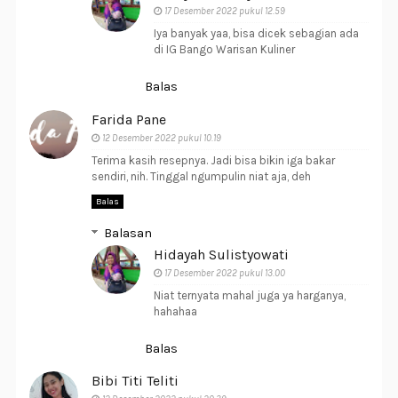
17 Desember 2022 pukul 12.59
Iya banyak yaa, bisa dicek sebagian ada
di IG Bango Warisan Kuliner
Balas
Farida Pane
12 Desember 2022 pukul 10.19
Terima kasih resepnya. Jadi bisa bikin iga bakar
sendiri, nih. Tinggal ngumpulin niat aja, deh
Balas
Balasan
Hidayah Sulistyowati
17 Desember 2022 pukul 13.00
Niat ternyata mahal juga ya harganya,
hahahaa
Balas
Bibi Titi Teliti