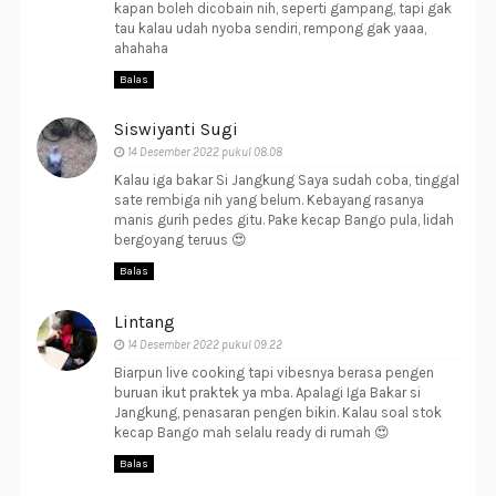
kapan boleh dicobain nih, seperti gampang, tapi gak
tau kalau udah nyoba sendiri, rempong gak yaaa,
ahahaha
Balas
Siswiyanti Sugi
14 Desember 2022 pukul 08.08
Kalau iga bakar Si Jangkung Saya sudah coba, tinggal
sate rembiga nih yang belum. Kebayang rasanya
manis gurih pedes gitu. Pake kecap Bango pula, lidah
bergoyang teruus 😍
Balas
Lintang
14 Desember 2022 pukul 09.22
Biarpun live cooking tapi vibesnya berasa pengen
buruan ikut praktek ya mba. Apalagi Iga Bakar si
Jangkung, penasaran pengen bikin. Kalau soal stok
kecap Bango mah selalu ready di rumah 😍
Balas