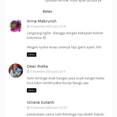
nyobain recook, mba. Ayok dicoba ya
Balas
Arina Mabruroh
13 Desember 2022 pukul 20.16
Langsung ngiler... Bangga dengan kekayaan kuliner
Indonesia 😍
Pengen nyoba resep satenya tapi ganti ayam, hihi
Balas
Dewi Rieka
13 Desember 2022 pukul 20.17
Sate rembige enak banget yaaa asyik banget kalau
bisa bikin sendiri pakai kecap Bango yaa
Balas
Istiana Sutanti
14 Desember 2022 pukul 03.59
penasaraan sama sate Rembiga-nya deehh. kapan-