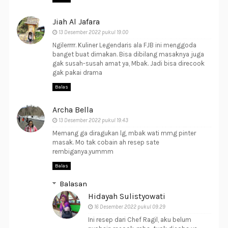
Jiah Al Jafara
13 Desember 2022 pukul 19.00
Ngilerrrr. Kuliner Legendaris ala FJB ini menggoda
banget buat dimakan. Bisa dibilang masaknya juga
gak susah-susah amat ya, Mbak. Jadi bisa direcook
gak pakai drama
Balas
Archa Bella
13 Desember 2022 pukul 19.43
Memang ga diragukan lg, mbak wati mmg pinter
masak. Mo tak cobain ah resep sate
rembiganya.yummm
Balas
Balasan
Hidayah Sulistyowati
16 Desember 2022 pukul 09.29
Ini resep dari Chef Ragil, aku belum