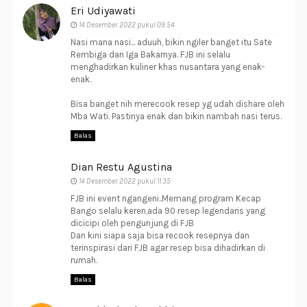
Eri Udiyawati
14 Desember 2022 pukul 09.54
Nasi mana nasi... aduuh, bikin ngiler banget itu Sate
Rembiga dan Iga Bakarnya. FJB ini selalu
menghadirkan kuliner khas nusantara yang enak-
enak.
Bisa banget nih merecook resep yg udah dishare oleh
Mba Wati. Pastinya enak dan bikin nambah nasi terus.
Balas
Dian Restu Agustina
14 Desember 2022 pukul 11.35
FJB ini event ngangeni..Memang program Kecap
Bango selalu keren,ada 90 resep legendaris yang
dicicipi oleh pengunjung di FJB
Dan kini siapa saja bisa recook resepnya dan
terinspirasi dari FJB agar resep bisa dihadirkan di
rumah.
Balas