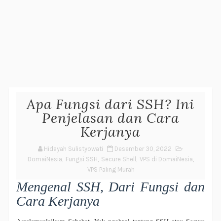
Apa Fungsi dari SSH? Ini
Penjelasan dan Cara
Kerjanya
Hidayah Sulistyowati
Desember 30, 2022
DomaiNesia
,
Fungsi SSH
,
Secure Shell
,
VPS di DomaiNesia
,
VPS Paling Murah
Mengenal SSH, Dari Fungsi dan
Cara Kerjanya