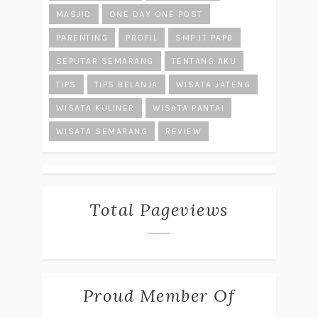
MASJID
ONE DAY ONE POST
PARENTING
PROFIL
SMP IT PAPB
SEPUTAR SEMARANG
TENTANG AKU
TIPS
TIPS BELANJA
WISATA JATENG
WISATA KULINER
WISATA PANTAI
WISATA SEMARANG
REVIEW
Total Pageviews
Proud Member Of