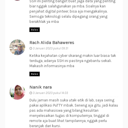
SSH ini penting banget buat jaga data yang penting
biar nggak salahgunakan ya mba. Soalnya kan
penjahat digital pinteer, bisa aja mengakalinya.
Semoga teknologi selalu dipegang orang yang
berakhlak ya mba
Balas
Rach Alida Bahaweres
3 Januari 2023 pukul 09.31
Ketika kejahatan cyber skarang makin luar biasa tak
terduga, adanya SSH ini pastinya ngebantu sekali.
Makasih informasinya mba
Balas
Nanik nara
3 Januari 2023 pukul 14.03
Dulu jaman masih suka utak-atik di lab, saya sering
pakai aplikasi PuTTY mbak. Seneng aja gitu, jadi kalau
pas ada mahasiswa yang bilang kesulitan
menyelesaikan tugas di komputernya, tinggal di
remote aja buat lihat tampilannya, nggak perlu
beranjak dari kursi.