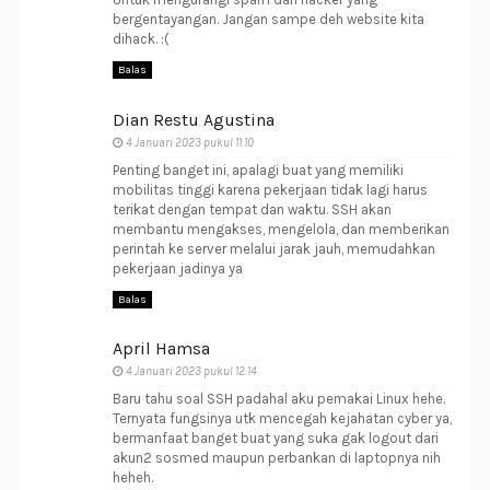
bergentayangan. Jangan sampe deh website kita
dihack. :(
Balas
Dian Restu Agustina
4 Januari 2023 pukul 11.10
Penting banget ini, apalagi buat yang memiliki
mobilitas tinggi karena pekerjaan tidak lagi harus
terikat dengan tempat dan waktu. SSH akan
membantu mengakses, mengelola, dan memberikan
perintah ke server melalui jarak jauh, memudahkan
pekerjaan jadinya ya
Balas
April Hamsa
4 Januari 2023 pukul 12.14
Baru tahu soal SSH padahal aku pemakai Linux hehe.
Ternyata fungsinya utk mencegah kejahatan cyber ya,
bermanfaat banget buat yang suka gak logout dari
akun2 sosmed maupun perbankan di laptopnya nih
heheh.