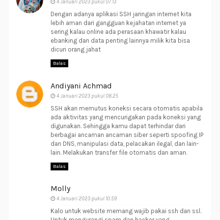
4 Januari 2023 pukul 07.13
Dengan adanya aplikasi SSH jaringan internet kita
lebih aman dari gangguan kejahatan internet ya
sering kalau online ada perasaan khawatir kalau
ebanking dan data penting lainnya milik kita bisa
dicuri orang jahat
Balas
Andiyani Achmad
4 Januari 2023 pukul 08.25
SSH akan memutus koneksi secara otomatis apabila
ada aktivitas yang mencurigakan pada koneksi yang
digunakan. Sehingga kamu dapat terhindar dari
berbagai ancaman ancaman siber seperti spoofing IP
dan DNS, manipulasi data, pelacakan ilegal, dan lain-
lain. Melakukan transfer file otomatis dan aman.
Balas
Molly
4 Januari 2023 pukul 10.59
Kalo untuk website memang wajib pakai ssh dan ssl.
Untuk mengurangi spam dan hacker yang