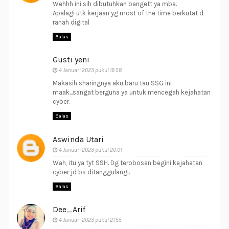
Wehhh ini sih dibutuhkan bangett ya mba.
Apalagi utk kerjaan yg most of the time berkutat d
ranah digital
Balas
Gusti yeni
4 Januari 2023 pukul 19.58
Makasih sharingnya aku baru tau SSG ini
maak...sangat berguna ya untuk mencegah kejahatan
cyber.
Balas
Aswinda Utari
4 Januari 2023 pukul 20.01
Wah, itu ya tyt SSH. Dg terobosan begini kejahatan
cyber jd bs ditanggulangi.
Balas
Dee_Arif
4 Januari 2023 pukul 21.55