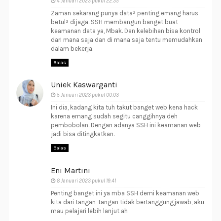
4 Januari 2023 pukul 22.35
Zaman sekarang punya data² penting emang harus
betul² dijaga. SSH membangun banget buat
keamanan data ya, Mbak. Dan kelebihan bisa kontrol
dari mana saja dan di mana saja tentu memudahkan
dalam bekerja.
Balas
Uniek Kaswarganti
5 Januari 2023 pukul 00.03
Ini dia, kadang kita tuh takut banget web kena hack
karena emang sudah segitu canggihnya deh
pembobolan. Dengan adanya SSH ini keamanan web
jadi bisa ditingkatkan.
Balas
Eni Martini
8 Januari 2023 pukul 19.41
Penting banget ini ya mba SSH demi keamanan web
kita dari tangan-tangan tidak bertanggungjawab, aku
mau pelajari lebih lanjut ah