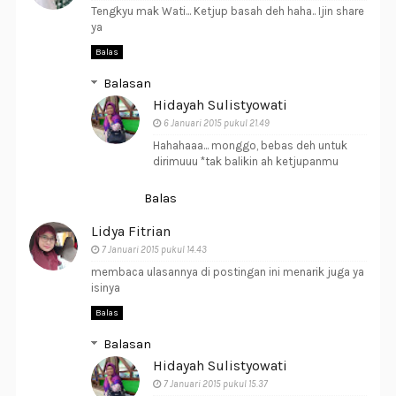
Tengkyu mak Wati... Ketjup basah deh haha.. Ijin share
ya
Balas
Balasan
Hidayah Sulistyowati
6 Januari 2015 pukul 21.49
Hahahaaa... monggo, bebas deh untuk
dirimuuu *tak balikin ah ketjupanmu
Balas
Lidya Fitrian
7 Januari 2015 pukul 14.43
membaca ulasannya di postingan ini menarik juga ya
isinya
Balas
Balasan
Hidayah Sulistyowati
7 Januari 2015 pukul 15.37