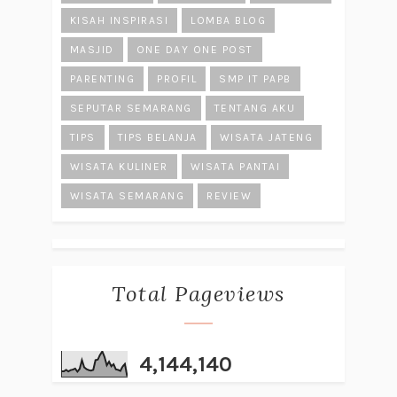
KISAH INSPIRASI
LOMBA BLOG
MASJID
ONE DAY ONE POST
PARENTING
PROFIL
SMP IT PAPB
SEPUTAR SEMARANG
TENTANG AKU
TIPS
TIPS BELANJA
WISATA JATENG
WISATA KULINER
WISATA PANTAI
WISATA SEMARANG
REVIEW
Total Pageviews
4,144,140