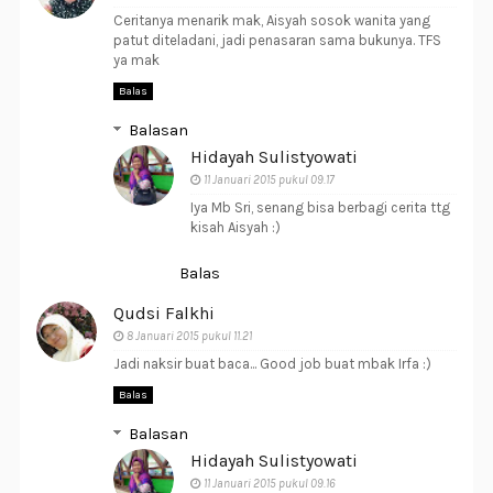
Ceritanya menarik mak, Aisyah sosok wanita yang
patut diteladani, jadi penasaran sama bukunya. TFS
ya mak
Balas
Balasan
Hidayah Sulistyowati
11 Januari 2015 pukul 09.17
Iya Mb Sri, senang bisa berbagi cerita ttg
kisah Aisyah :)
Balas
Qudsi Falkhi
8 Januari 2015 pukul 11.21
Jadi naksir buat baca... Good job buat mbak Irfa :)
Balas
Balasan
Hidayah Sulistyowati
11 Januari 2015 pukul 09.16