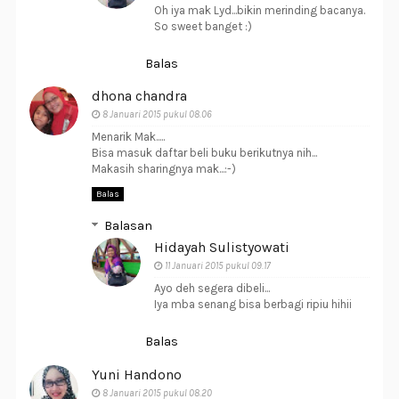
Oh iya mak Lyd...bikin merinding bacanya.
So sweet banget :)
Balas
dhona chandra
8 Januari 2015 pukul 08.06
Menarik Mak.....
Bisa masuk daftar beli buku berikutnya nih...
Makasih sharingnya mak...:-)
Balas
Balasan
Hidayah Sulistyowati
11 Januari 2015 pukul 09.17
Ayo deh segera dibeli...
Iya mba senang bisa berbagi ripiu hihii
Balas
Yuni Handono
8 Januari 2015 pukul 08.20