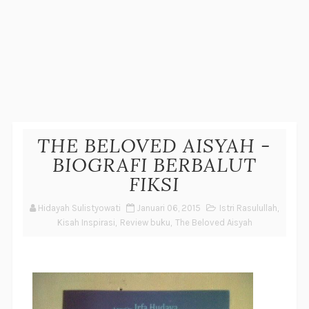
THE BELOVED AISYAH -
BIOGRAFI BERBALUT
FIKSI
Hidayah Sulistyowati
Januari 06, 2015
Istri Rasulullah
,
Kisah Inspirasi
,
Review buku
,
The Beloved Aisyah