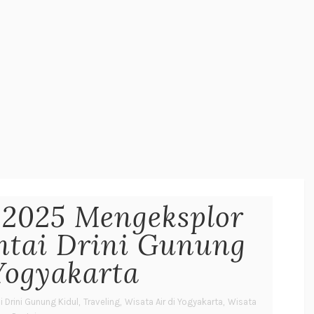
 2025 Mengeksplor
ntai Drini Gunung
Yogyakarta
i Drini Gunung Kidul
,
Traveling
,
Wisata Air di Yogyakarta
,
Wisata