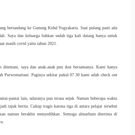
 yang bertandang ke Gunung Kidul Yogyakarta. Saat pulang pasti ada
dah. Saya dan keluarga bahkan sudah tiga kali datang hanya untuk
 saat masih covid yaitu tahun 2021.
gin ditemani, saya dan anak-anak pun ikut bersamanya. Kami hanya
rah Purwomartani. Paginya sekitar pukul 07.30 kami udah check out
.
antai-pantai lain, udaranya pun terasa sejuk. Namun beberapa waktu
i tajuk berita. Cukup tragis karena tiga di antara pelajar tersebut
gkan namun berakhir menyedihkan. Semoga almarhum diterima di
ya.