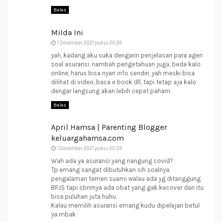
Balas
Milda Ini
1 Desember 2021 pukul 20.26
yah, kadang aku suka dengarin penjelasan para agen
soal asuransi, nambah pengetahuan juga, beda kalo
online, harus bisa nyari info sendiri, yah meski bisa
dilihat di video, baca e book dll, tapi tetap aja kalo
dengar langsung akan lebih cepat paham
Balas
April Hamsa | Parenting Blogger
keluargahamsa.com
1 Desember 2021 pukul 20.59
Wah ada ya asuransi yang nangung covid?
Tp emang sangat dibutuhkan sih soalnya
pengalaman temen suami walau ada yg ditanggung
BPJS tapi sbnrnya ada obat yang gak kecover dan itu
bisa puluhan juta huhu
Kalau memilih asuransi emang kudu dipelajari betul
ya mbak