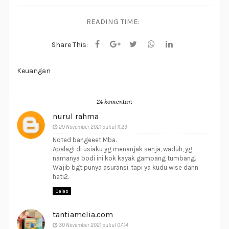
READING TIME:
Share This:
Keuangan
24 komentar:
nurul rahma
29 November 2021 pukul 11.29
Noted bangeeet Mba.
Apalagi di usiaku yg menanjak senja, waduh, yg
namanya bodi ini kok kayak gampang tumbang.
Wajib bgt punya asuransi, tapi ya kudu wise dann
hati2.
Balas
tantiamelia.com
30 November 2021 pukul 07.14