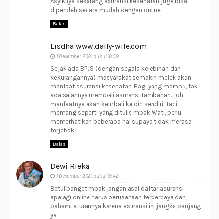
Asyiknya sekarang asuransi kesehatan juga bisa
diperoleh secara mudah dengan online
Balas
Lisdha www.daily-wife.com
1 Desember 2021 pukul 18.59
Sejak ada BPJS (dengan segala kelebihan dan
kekurangannya) masyarakat semakin melek akan
manfaat asuransi kesehatan. Bagi yang mampu, tak
ada salahnya membeli asuransi tambahan. Toh,
manfaatnya akan kembali ke diri sendiri. Tapi
memang seperti yang ditulis mbak Wati, perlu
memerhatikan beberapa hal supaya tidak merasa
terjebak.
Balas
Dewi Rieka
1 Desember 2021 pukul 19.42
Betul banget mbak jangan asal daftar asuransi
apalagi online harus perusahaan terpercaya dan
pahami aturannya karena asuransi ini jangka panjang
ya