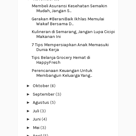
Membeli Asuransi Kesehatan Semakin
Mudah, Jangan S...
Gerakan #BeraniBaik Ikhlas Memulai
Wakaf Bersama D...
Kulineran di Semarang, Jangan Lupa Cicipi
Makanan Ini
7 Tips Mempersiapkan Anak Memasuki
Dunia Kerja
Tips Belanja Grocery Hemat di
HappyFresh
Perencanaan Keuangan Untuk
Membangun Keluarga Yang...
►
Oktober
(6)
►
September
(3)
►
Agustus
(5)
►
Juli
(3)
►
Juni
(4)
►
Mei
(3)
►
April
(5)