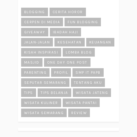
BLOGGING
CERITA HOROR
CERPEN DI MEDIA
FUN BLOGGING
GIVEAWAY
IBADAH HAJI
JALAN-JALAN
KESEHATAN
KEUANGAN
KISAH INSPIRASI
LOMBA BLOG
MASJID
ONE DAY ONE POST
PARENTING
PROFIL
SMP IT PAPB
SEPUTAR SEMARANG
TENTANG AKU
TIPS
TIPS BELANJA
WISATA JATENG
WISATA KULINER
WISATA PANTAI
WISATA SEMARANG
REVIEW