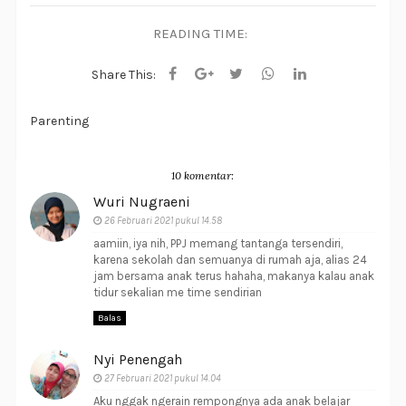
READING TIME:
Share This:
Parenting
10 komentar:
Wuri Nugraeni
26 Februari 2021 pukul 14.58
aamiin, iya nih, PPJ memang tantanga tersendiri,
karena sekolah dan semuanya di rumah aja, alias 24
jam bersama anak terus hahaha, makanya kalau anak
tidur sekalian me time sendirian
Balas
Nyi Penengah
27 Februari 2021 pukul 14.04
Aku nggak ngerain rempongnya ada anak belajar