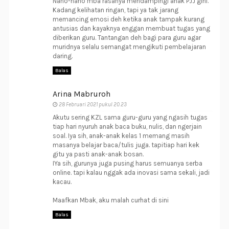
Nano-nano mba rasanya mendampingi anak PJJ gini.
Kadang kelihatan ringan, tapi ya tak jarang
memancing emosi deh ketika anak tampak kurang
antusias dan kayaknya enggan membuat tugas yang
diberikan guru. Tantangan deh bagi para guru agar
muridnya selalu semangat mengikuti pembelajaran
daring.
Balas
Arina Mabruroh
28 Februari 2021 pukul 20.23
Akutu sering KZL sama guru-guru yang ngasih tugas
tiap hari nyuruh anak baca buku, nulis, dan ngerjain
soal. Iya sih, anak-anak kelas 1 memang masih
masanya belajar baca/tulis juga. tapitiap hari kek
gitu ya pasti anak-anak bosan.
IYa sih, gurunya juga pusing harus semuanya serba
online. tapi kalau nggak ada inovasi sama sekali, jadi
kacau.
Maafkan Mbak, aku malah curhat di sini
Balas