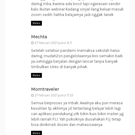
daring mba, karena ada bocil tapi ngerasain sendiri
kalo ikutan webinar kadang sinyal ilang keluar masuk
zoom sedih. hahha belajarnya jadi nggak tanek
Balas
Mechta
27 Februari 2021 pukul 14.11
Setelah setahun pandemi memaksa sekolah harus
daring, mudah2sn pengelolaannya kini semakin baik
ya..sehingga berjalan dengan lancar tanpa banyak
timbulkan stres di banyak pihak.
Balas
Momtraveler
27 Februari 2021 pukul 17.22
Semua berproses ya mbak. Awalnya aku pun merasa
kesulitan tp akhirnya jd tertantang belajar lebih lagi
cari aplikasi pendukung utk bikin kuis bikin materi yg
lebih ramah PJJ. Yah pokoknya diusahakan PJj tetap
bisa dinikmati dosen dan mahasiswanya
Balas