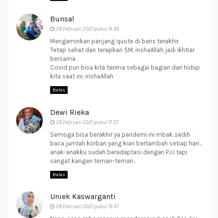
Bunsal
28 Februari 2021 pukul 14.36
Mengaminkan panjang quote di baris terakhir.
Tetap sehat dan terapkan 5M, inshaAllah jadi ikhtiar
bersama.
Covid pun bisa kita terima sebagai bagian dari hidup
kita saat ini, inshaAllah
Balas
Dewi Rieka
28 Februari 2021 pukul 17.37
Semoga bisa berakhir ya pandemi ini mbak..sedih
baca jumlah korban yang kian bertambah setiap hari...
anak-anakku sudah beradaptasi dengan PJJ tapi
sangat kangen teman-teman..
Balas
Uniek Kaswarganti
28 Februari 2021 pukul 19.47