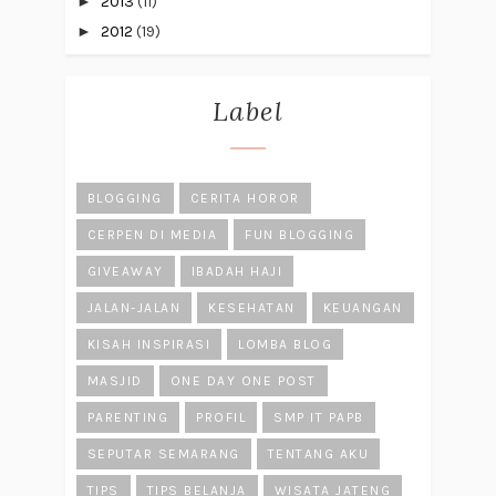
►
2013
(11)
►
2012
(19)
Label
BLOGGING
CERITA HOROR
CERPEN DI MEDIA
FUN BLOGGING
GIVEAWAY
IBADAH HAJI
JALAN-JALAN
KESEHATAN
KEUANGAN
KISAH INSPIRASI
LOMBA BLOG
MASJID
ONE DAY ONE POST
PARENTING
PROFIL
SMP IT PAPB
SEPUTAR SEMARANG
TENTANG AKU
TIPS
TIPS BELANJA
WISATA JATENG