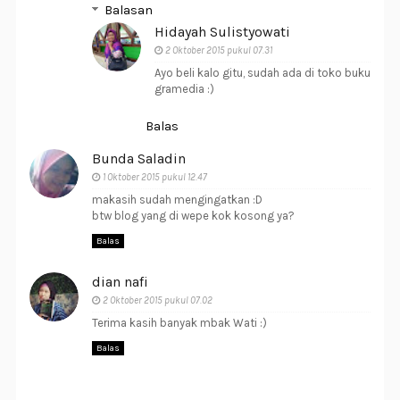
Balasan
Hidayah Sulistyowati
2 Oktober 2015 pukul 07.31
Ayo beli kalo gitu, sudah ada di toko buku
gramedia :)
Balas
Bunda Saladin
1 Oktober 2015 pukul 12.47
makasih sudah mengingatkan :D
btw blog yang di wepe kok kosong ya?
Balas
dian nafi
2 Oktober 2015 pukul 07.02
Terima kasih banyak mbak Wati :)
Balas