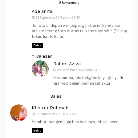
6 komentar:
Ade anita
29 September 2015 pukul 20.45
Itu foto di depan wall paper gambar rel kereta api
atau memang foto di atas rel kereta api sih ? (*hilang
fokus liat foto itu)
Balas
Balasan
Rahmi Aziza
29 September 2015 pukul 23.33
Hihi samaa, ada bekgron kaya gtu ya di
Gramed, belum pernah liat akuu
Balas
Khoirur Rohmah
29 September 2015 pukul 21.11
Ya rabbi... pengen juga bca bukunya, mbak... heee
Balas