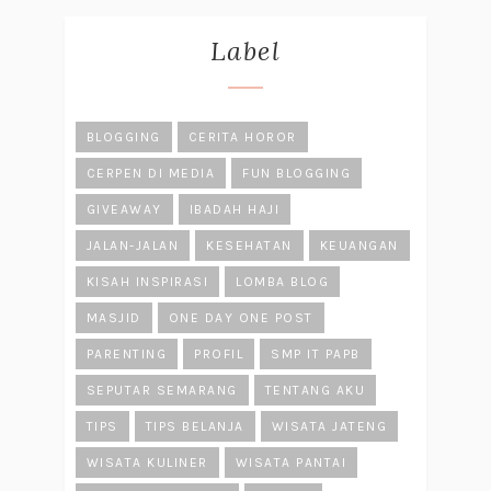
Label
BLOGGING
CERITA HOROR
CERPEN DI MEDIA
FUN BLOGGING
GIVEAWAY
IBADAH HAJI
JALAN-JALAN
KESEHATAN
KEUANGAN
KISAH INSPIRASI
LOMBA BLOG
MASJID
ONE DAY ONE POST
PARENTING
PROFIL
SMP IT PAPB
SEPUTAR SEMARANG
TENTANG AKU
TIPS
TIPS BELANJA
WISATA JATENG
WISATA KULINER
WISATA PANTAI