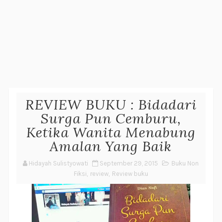
REVIEW BUKU : Bidadari
Surga Pun Cemburu,
Ketika Wanita Menabung
Amalan Yang Baik
Hidayah Sulistyowati
September 29, 2015
Buku Non
Fiksi
,
review
,
Review buku