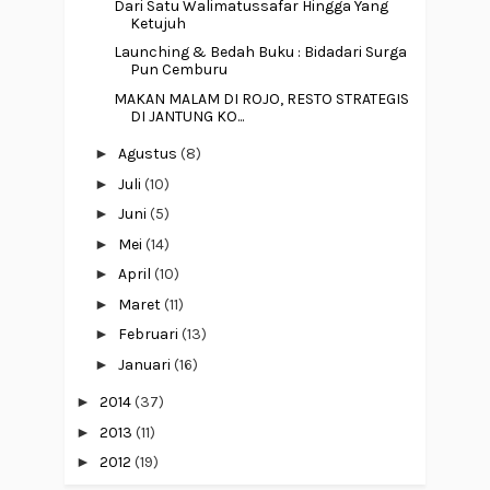
Dari Satu Walimatussafar Hingga Yang
Ketujuh
Launching & Bedah Buku : Bidadari Surga
Pun Cemburu
MAKAN MALAM DI ROJO, RESTO STRATEGIS
DI JANTUNG KO...
►
Agustus
(8)
►
Juli
(10)
►
Juni
(5)
►
Mei
(14)
►
April
(10)
►
Maret
(11)
►
Februari
(13)
►
Januari
(16)
►
2014
(37)
►
2013
(11)
►
2012
(19)