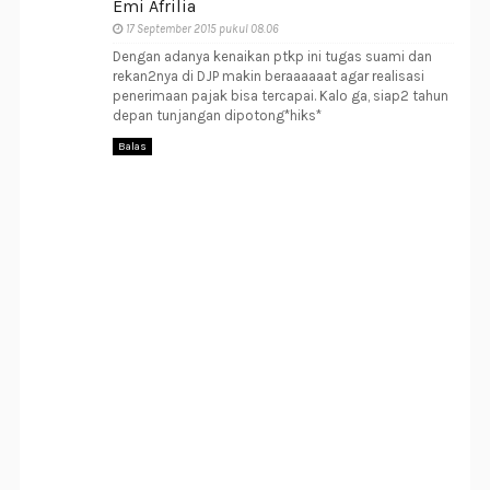
Emi Afrilia
17 September 2015 pukul 08.06
Dengan adanya kenaikan ptkp ini tugas suami dan
rekan2nya di DJP makin beraaaaaat agar realisasi
penerimaan pajak bisa tercapai. Kalo ga, siap2 tahun
depan tunjangan dipotong*hiks*
Balas