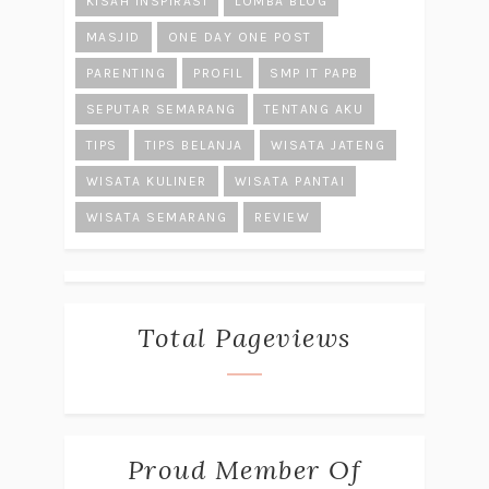
KISAH INSPIRASI
LOMBA BLOG
MASJID
ONE DAY ONE POST
PARENTING
PROFIL
SMP IT PAPB
SEPUTAR SEMARANG
TENTANG AKU
TIPS
TIPS BELANJA
WISATA JATENG
WISATA KULINER
WISATA PANTAI
WISATA SEMARANG
REVIEW
Total Pageviews
Proud Member Of