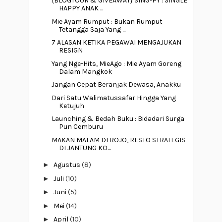
{BLOGTOUR & GIVEAWAY} SING-PY : SINGLE
HAPPY ANAK ...
Mie Ayam Rumput : Bukan Rumput
Tetangga Saja Yang ...
7 ALASAN KETIKA PEGAWAI MENGAJUKAN
RESIGN
Yang Nge-Hits, MieAgo : Mie Ayam Goreng
Dalam Mangkok
Jangan Cepat Beranjak Dewasa, Anakku
Dari Satu Walimatussafar Hingga Yang
Ketujuh
Launching & Bedah Buku : Bidadari Surga
Pun Cemburu
MAKAN MALAM DI ROJO, RESTO STRATEGIS
DI JANTUNG KO...
►
Agustus
(8)
►
Juli
(10)
►
Juni
(5)
►
Mei
(14)
►
April
(10)