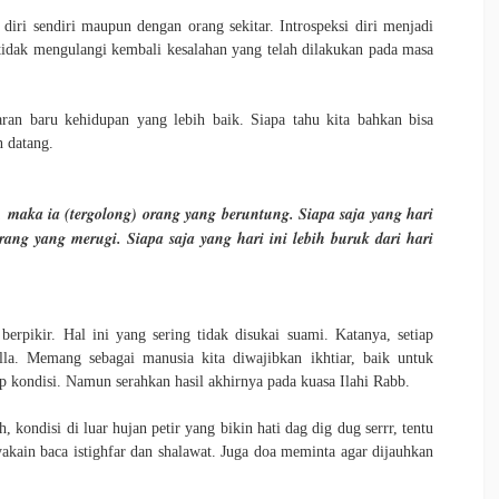
diri sendiri maupun dengan orang sekitar. Introspeksi diri menjadi
idak mengulangi kembali kesalahan yang telah dilakukan pada masa
an baru kehidupan yang lebih baik. Siapa tahu kita bahkan bisa
n datang.
n, maka ia (tergolong) orang yang beruntung. Siapa saja yang hari
rang yang merugi. Siapa saja yang hari ini lebih buruk dari hari
rpikir. Hal ini yang sering tidak disukai suami. Katanya, setiap
alla. Memang sebagai manusia kita diwajibkan ikhtiar, baik untuk
ap kondisi. Namun serahkan hasil akhirnya pada kuasa Ilahi Rabb.
 kondisi di luar hujan petir yang bikin hati dag dig dug serrr, tentu
yakain baca istighfar dan shalawat. Juga doa meminta agar dijauhkan