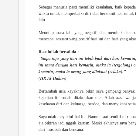
Sebagai manusia pasti memiliki kesalahan, baik kepada 
waktu untuk memperbaiki diri dan berkomitmen untuk t
lalu.
Menutup masa lalu yang negatif, dan membuka lembar
mencapai sesuatu yang positif hari ini dan hari yang aka
Rasulullah bersabda :
“Siapa saja yang hari ini lebih baik dari hari kemari
ini sama dengan hari kemarin, maka ia (tergolong) o
kemarin, maka ia orang yang dilaknat (celaka).”
(HR Al-Hakim)
Bertambah usia kayaknya bikin saya gampang banyak be
kejadian itu sudah ditakdirkan oleh Allah azza wa j
kesehatan diri dan keluarga, berdoa, dan menyikapi seti
Saya udah meyakini hal itu. Namun saat sendiri di rumah,
aja pikiran jadi nggak karuan. Meski akhirnya saya ban
dari musibah dan bencana.