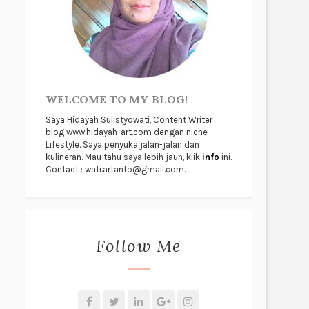
WELCOME TO MY BLOG!
Saya Hidayah Sulistyowati, Content Writer
blog www.hidayah-art.com dengan niche
Lifestyle. Saya penyuka jalan-jalan dan
kulineran. Mau tahu saya lebih jauh, klik
info
ini.
Contact : wati.artanto@gmail.com.
Follow Me