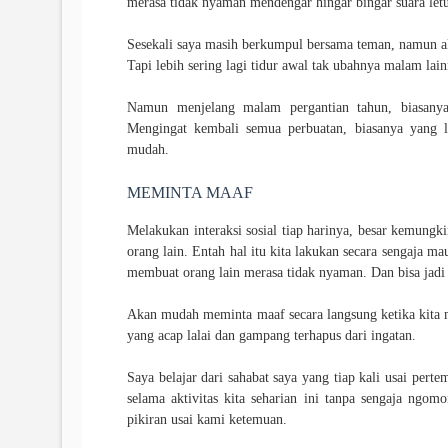
merasa tidak nyaman mendengar hingar bingar suara le
Sesekali saya masih berkumpul bersama teman, namun ak
Tapi lebih sering lagi tidur awal tak ubahnya malam lai
Namun menjelang malam pergantian tahun, biasanya 
Mengingat kembali semua perbuatan, biasanya yang 
mudah.
MEMINTA MAAF
Melakukan interaksi sosial tiap harinya, besar kemungk
orang lain. Entah hal itu kita lakukan secara sengaja m
membuat orang lain merasa tidak nyaman. Dan bisa jadi 
Akan mudah meminta maaf secara langsung ketika kita m
yang acap lalai dan gampang terhapus dari ingatan.
Saya belajar dari sahabat saya yang tiap kali usai pe
selama aktivitas kita seharian ini tanpa sengaja ngo
pikiran usai kami ketemuan.