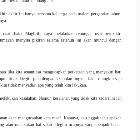
tusan mercon atau kembang api.
hir-akhir ini hanya bersama keluarga pada malam pergantian tahun.
nnya.
usai shalat Maghrib, saya melakukan renungan usai berdzikir.
lumayan menyita pikiran selama setahun ini akan muncul dengan
inan jika kita senantiasa mengucapkan perkataan yang menyakiti hati
aupun tidak. Begitu pula dengan sikap dan tingkah laku, mungkin saja
kita tidak menyadari apa yang telah kita lakukan.
elakukan kesalahan. Namun kesalahan yang tidak kita sadari ini lah
rtemuan akan mengucapkan kata maaf. Katanya, aku nggak tahu apakah
mong atau melakukan hal salah. Begitu ucapnya yang menjadi bahan