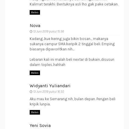
Kalimat terakhi: Bentuknya asli lho gak pake cetakan.
Balas
Nova
13 Juni 2019 pukul 15.56
Kadang...kue kering juga bikin bosan.., makanya
sukanya campur SMA keripik 2 tinggal beli. Emping
biasanya dipavoritkan nih...
Lebaran kali ini malah beli nextar di bukain..disusun
dalam toples..hahhah
Balas
Widyanti Yuliandari
13 Juni 2019 pukul 16.50
Aku mau ke Semarang nih, bulan depan. Pengen beli
kripik lunpia.
Balas
Yeni Sovia