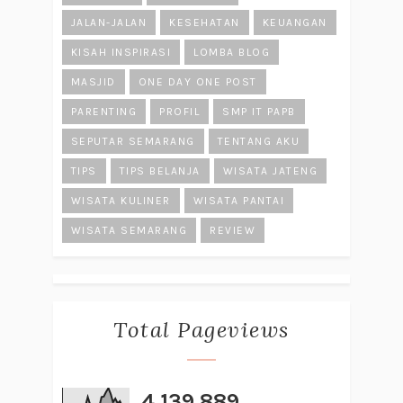
JALAN-JALAN
KESEHATAN
KEUANGAN
KISAH INSPIRASI
LOMBA BLOG
MASJID
ONE DAY ONE POST
PARENTING
PROFIL
SMP IT PAPB
SEPUTAR SEMARANG
TENTANG AKU
TIPS
TIPS BELANJA
WISATA JATENG
WISATA KULINER
WISATA PANTAI
WISATA SEMARANG
REVIEW
Total Pageviews
4,139,889