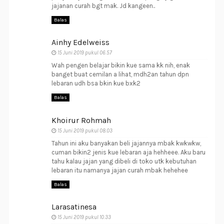
jajanan curah bgt mak. Jd kangeen..
Balas
Ainhy Edelweiss
15 Juni 2019 pukul 06.57
Wah pengen belajar bikin kue sama kk nih, enak
banget buat cemilan a lihat, mdh2an tahun dpn
lebaran udh bsa bkin kue bxk2
Balas
Khoirur Rohmah
15 Juni 2019 pukul 08.03
Tahun ini aku banyakan beli jajannya mbak kwkwkw,
cuman bikin2 jenis kue lebaran aja hehheee. Aku baru
tahu kalau jajan yang dibeli di toko utk kebutuhan
lebaran itu namanya jajan curah mbak hehehee
Balas
Larasatinesa
15 Juni 2019 pukul 10.33