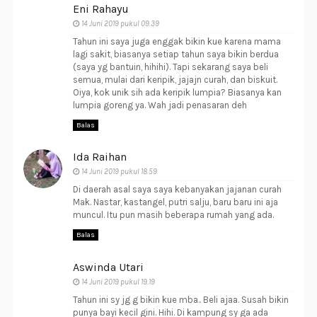
Eni Rahayu
14 Juni 2019 pukul 09.39
Tahun ini saya juga enggak bikin kue karena mama
lagi sakit, biasanya setiap tahun saya bikin berdua
(saya yg bantuin, hihihi). Tapi sekarang saya beli
semua, mulai dari keripik, jajajn curah, dan biskuit.
Oiya, kok unik sih ada keripik lumpia? Biasanya kan
lumpia goreng ya. Wah jadi penasaran deh
Balas
Ida Raihan
14 Juni 2019 pukul 18.59
Di daerah asal saya saya kebanyakan jajanan curah
Mak. Nastar, kastangel, putri salju, baru baru ini aja
muncul. Itu pun masih beberapa rumah yang ada.
Balas
Aswinda Utari
14 Juni 2019 pukul 19.19
Tahun ini sy jg g bikin kue mba.. Beli ajaa. Susah bikin
punya bayi kecil gini. Hihi. Di kampung sy ga ada