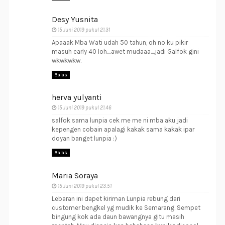
Desy Yusnita
15 Juni 2019 pukul 21.31
Apaaak Mba Wati udah 50 tahun, oh no ku pikir
masuh early 40 loh....awet mudaaa....jadi Galfok gini
wkwkwkw.
Balas
herva yulyanti
15 Juni 2019 pukul 21.46
salfok sama lunpia cek me me ni mba aku jadi
kepengen cobain apalagi kakak sama kakak ipar
doyan banget lunpia :)
Balas
Maria Soraya
15 Juni 2019 pukul 23.51
Lebaran ini dapet kiriman Lunpia rebung dari
customer bengkel yg mudik ke Semarang. Sempet
bingung kok ada daun bawangnya gitu masih