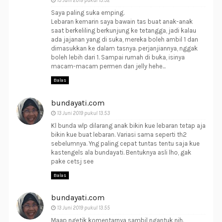
13 Juni 2019 pukul 13.32
Saya paling suka emping.
Lebaran kemarin saya bawain tas buat anak-anak
saat berkeliling berkunjung ke tetangga, jadi kalau
ada jajanan yang di suka, mereka boleh ambil 1 dan
dimasukkan ke dalam tasnya. perjanjiannya, nggak
boleh lebih dari 1. Sampai rumah di buka, isinya
macam-macam permen dan jelly hehe...
Balas
bundayati.com
13 Juni 2019 pukul 13.53
Kl bunda wlp dilarang anak bikin kue lebaran tetap aja
bikin kue buat lebaran. Variasi sama seperti th2
sebelumnya. Yng paling cepat tuntas tentu saja kue
kastengels ala bundayati. Bentuknya asli lho, gak
pake cetsj see
Balas
bundayati.com
13 Juni 2019 pukul 13.55
Maap ngetik komentarnya sambil ngantuk nih.