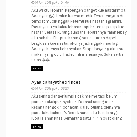
14 Juni 2019 pukul 04.40
Aku waktu lebaran, kepengen banget kue nastar mba.
Soalnya nggak bikin karena mudik. Terus ternyata di
tempat mudik nggak ketemu kue nastar lagi hihihi.
Rasanya itu ya kalau lebaran tapi belum icip-icip kue
nastar. Serasa kurang suasana lebarannya. *alah lebay
aku hahaha. Eh tpi sekarang pas di rumah dapet
bingkisan kue nastar, akunya jadi nggak mau lagi.
Soalnya kuenya kebanyakan. Smpe bingung aku mu
makan yang dulu. Hadeuhhh manusia ya. Suka serba
salah ��
Balas
Ayaa cahayatheprinces
14 Juni 2019 pukul 06.23
Aku sering denger lumpia cak me me tapi belum
pernah sekalipun nyobain. Padahal sering main
kesana nengokin ponakan. Kalau pulang oleh2nya
pasti tahu bakso :D. Besok harus aku tulis biar ga
lupa jajanan khas Semarang satu ini nih buat oleh2
Balas