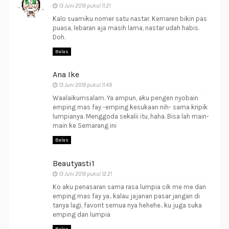
13 Juni 2019 pukul 11.21
Kalo suamiku nomer satu nastar. Kemaren bikin pas
puasa, lebaran aja masih lama, nastar udah habis.
Doh.
Balas
Ana Ike
13 Juni 2019 pukul 11.49
Waalaikumsalam. Ya ampun, aku pengen nyobain
emping mas fay -emping kesukaan nih- sama kripik
lumpianya. Menggoda sekalii itu, haha. Bisa lah main-
main ke Semarang ini
Balas
Beautyasti1
13 Juni 2019 pukul 12.21
Ko aku penasaran sama rasa lumpia cik me me dan
emping mas fay ya.. kalau jajanan pasar jangan di
tanya lagi, favorit semua nya hehehe.. ku juga suka
emping dan lumpia
Balas