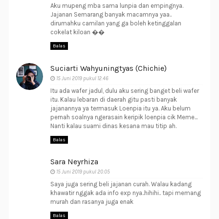
Aku mupeng mba sama lunpia dan empingnya.
Jajanan Semarang banyak macamnya yaa..
dirumahku camilan yang ga boleh ketinggalan
cokelat kiloan ��
Balas
Suciarti Wahyuningtyas (Chichie)
15 Juni 2019 pukul 12.46
Itu ada wafer jadul, dulu aku sering banget beli wafer
itu. Kalau lebaran di daerah gitu pasti banyak
jajanannya ya termasuk Loenpia itu ya. Aku belum
pernah soalnya ngerasain keripik loenpia cik Meme...
Nanti kalau suami dinas kesana mau titip ah.
Balas
Sara Neyrhiza
15 Juni 2019 pukul 20.05
Saya juga sering beli jajanan curah. Walau kadang
khawatir nggak ada info exp nya..hihihi.. tapi memang
murah dan rasanya juga enak
Balas