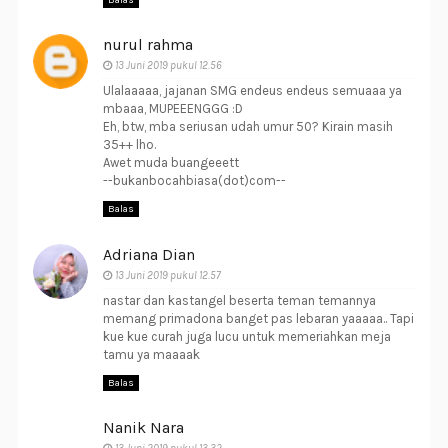
nurul rahma
13 Juni 2019 pukul 12.56
Ulalaaaaa, jajanan SMG endeus endeus semuaaa ya
mbaaa, MUPEEENGGG :D
Eh, btw, mba seriusan udah umur 50? Kirain masih
35++ lho.
Awet muda buangeeett
--bukanbocahbiasa(dot)com--
Balas
Adriana Dian
13 Juni 2019 pukul 12.57
nastar dan kastangel beserta teman temannya
memang primadona banget pas lebaran yaaaaa.. Tapi
kue kue curah juga lucu untuk memeriahkan meja
tamu ya maaaak
Balas
Nanik Nara