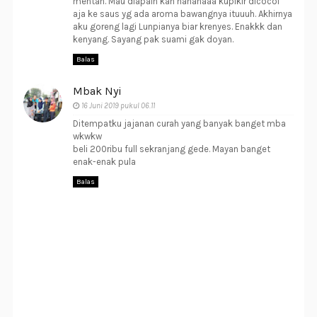
mentah. Mau diapain kan hahahaaa kupikir dicocol
aja ke saus yg ada aroma bawangnya ituuuh. Akhirnya
aku goreng lagi Lunpianya biar krenyes. Enakkk dan
kenyang. Sayang pak suami gak doyan.
Balas
Mbak Nyi
16 Juni 2019 pukul 06.11
Ditempatku jajanan curah yang banyak banget mba
wkwkw
beli 200ribu full sekranjang gede. Mayan banget
enak-enak pula
Balas