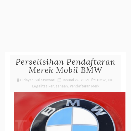
Perselisihan Pendaftaran
Merek Mobil BMW
Hidayah Sulistyowati
Januari 22, 2021
BMW
,
HKI
,
Legalitas Perusahaan
,
Pendaftaran Merk