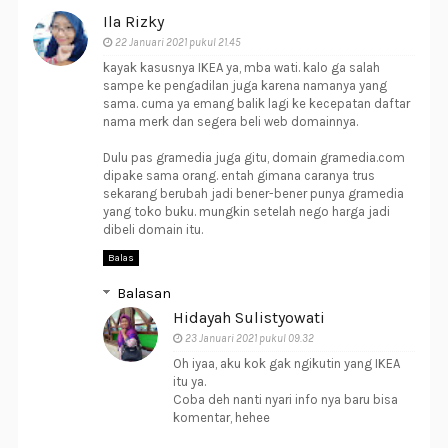
Ila Rizky
22 Januari 2021 pukul 21.45
kayak kasusnya IKEA ya, mba wati. kalo ga salah
sampe ke pengadilan juga karena namanya yang
sama. cuma ya emang balik lagi ke kecepatan daftar
nama merk dan segera beli web domainnya.
Dulu pas gramedia juga gitu, domain gramedia.com
dipake sama orang. entah gimana caranya trus
sekarang berubah jadi bener-bener punya gramedia
yang toko buku. mungkin setelah nego harga jadi
dibeli domain itu.
Balas
Balasan
Hidayah Sulistyowati
23 Januari 2021 pukul 09.32
Oh iyaa, aku kok gak ngikutin yang IKEA
itu ya.
Coba deh nanti nyari info nya baru bisa
komentar, hehee