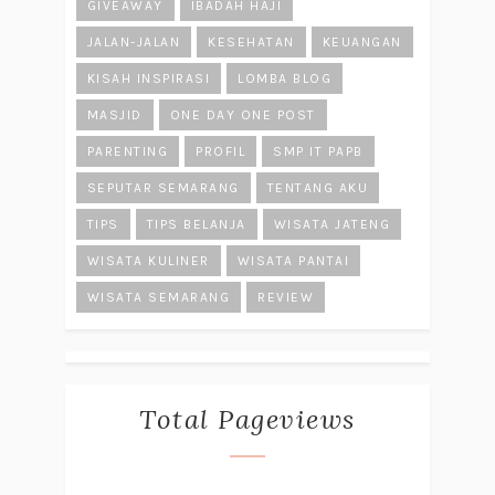
GIVEAWAY
IBADAH HAJI
JALAN-JALAN
KESEHATAN
KEUANGAN
KISAH INSPIRASI
LOMBA BLOG
MASJID
ONE DAY ONE POST
PARENTING
PROFIL
SMP IT PAPB
SEPUTAR SEMARANG
TENTANG AKU
TIPS
TIPS BELANJA
WISATA JATENG
WISATA KULINER
WISATA PANTAI
WISATA SEMARANG
REVIEW
Total Pageviews