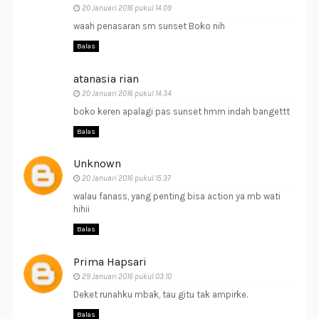
20 Januari 2016 pukul 14.09
waah penasaran sm sunset Boko nih
Balas
atanasia rian
20 Januari 2016 pukul 14.34
boko keren apalagi pas sunset hmm indah bangettt
Balas
Unknown
20 Januari 2016 pukul 15.37
walau fanass, yang penting bisa action ya mb wati
hihii
Balas
Prima Hapsari
29 Januari 2016 pukul 03.10
Deket runahku mbak, tau gitu tak ampirke.
Balas