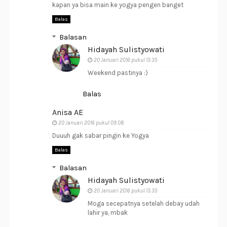
kapan ya bisa main ke yogya pengen banget
Balas
Balasan
Hidayah Sulistyowati
20 Januari 2016 pukul 13.35
Weekend pastinya :)
Balas
Anisa AE
20 Januari 2016 pukul 09.08
Duuuh gak sabar pingin ke Yogya
Balas
Balasan
Hidayah Sulistyowati
20 Januari 2016 pukul 13.35
Moga secepatnya setelah debay udah
lahir ya, mbak