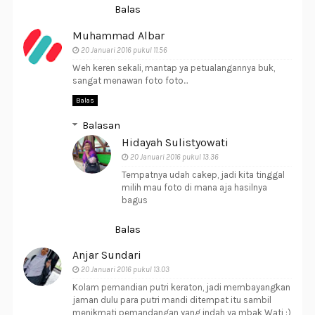
Balas
Muhammad Albar
20 Januari 2016 pukul 11.56
Weh keren sekali, mantap ya petualangannya buk,
sangat menawan foto foto...
Balas
Balasan
Hidayah Sulistyowati
20 Januari 2016 pukul 13.36
Tempatnya udah cakep, jadi kita tinggal
milih mau foto di mana aja hasilnya
bagus
Balas
Anjar Sundari
20 Januari 2016 pukul 13.03
Kolam pemandian putri keraton, jadi membayangkan
jaman dulu para putri mandi ditempat itu sambil
menikmati pemandangan yang indah ya mbak Wati :)