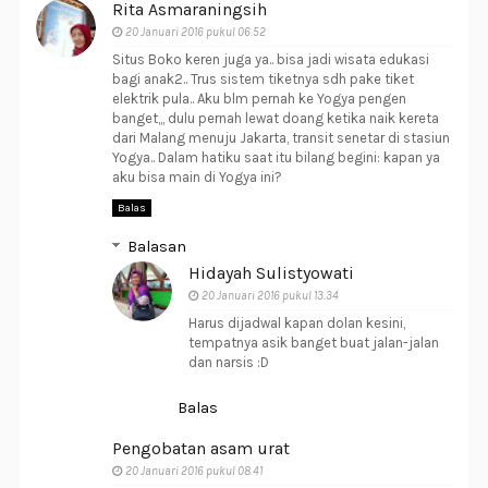
Rita Asmaraningsih
20 Januari 2016 pukul 06.52
Situs Boko keren juga ya.. bisa jadi wisata edukasi
bagi anak2.. Trus sistem tiketnya sdh pake tiket
elektrik pula.. Aku blm pernah ke Yogya pengen
banget,,, dulu pernah lewat doang ketika naik kereta
dari Malang menuju Jakarta, transit senetar di stasiun
Yogya.. Dalam hatiku saat itu bilang begini: kapan ya
aku bisa main di Yogya ini?
Balas
Balasan
Hidayah Sulistyowati
20 Januari 2016 pukul 13.34
Harus dijadwal kapan dolan kesini,
tempatnya asik banget buat jalan-jalan
dan narsis :D
Balas
Pengobatan asam urat
20 Januari 2016 pukul 08.41