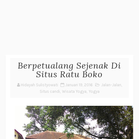
Berpetualang Sejenak Di
Situs Ratu Boko
Hidayah Sulistyowati
Januari 19, 2016
Jalan-Jalan
,
Situs candi
,
Wisata Yogya
,
Yogya