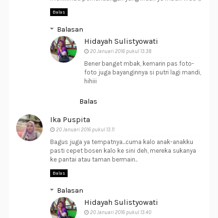
Balas
Balasan
Hidayah Sulistyowati
20 Januari 2016 pukul 13.38
Bener banget mbak, kemarin pas foto-
foto juga bayanginnya si putri lagi mandi,
hihiii
Balas
Ika Puspita
20 Januari 2016 pukul 13.11
Bagus juga ya tempatnya...cuma kalo anak-anakku
pasti cepet bosen kalo ke sini deh, mereka sukanya
ke pantai atau taman bermain..
Balas
Balasan
Hidayah Sulistyowati
20 Januari 2016 pukul 13.40