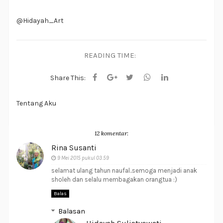
@Hidayah_Art
READING TIME:
Share This:
Tentang Aku
12 komentar:
Rina Susanti
9 Mei 2015 pukul 03.59
selamat ulang tahun naufal..semoga menjadi anak
sholeh dan selalu membagakan orangtua :)
Balas
Balasan