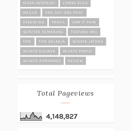
KISAH INSPIRASI
LOMBA BLOG
MASJID
ONE DAY ONE POST
PARENTING
PROFIL
SMP IT PAPB
SEPUTAR SEMARANG
TENTANG AKU
TIPS
TIPS BELANJA
WISATA JATENG
WISATA KULINER
WISATA PANTAI
WISATA SEMARANG
REVIEW
Total Pageviews
4,148,827