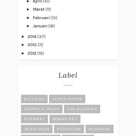
►
April
(10)
►
Maret
(11)
►
Februari
(13)
►
Januari
(16)
►
2014
(37)
►
2013
(11)
►
2012
(19)
Label
BLOGGING
CERITA HOROR
CERPEN DI MEDIA
FUN BLOGGING
GIVEAWAY
IBADAH HAJI
JALAN-JALAN
KESEHATAN
KEUANGAN