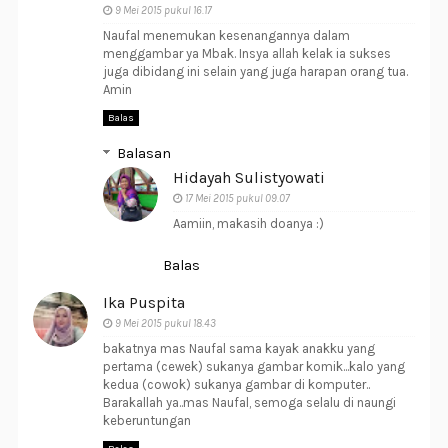
9 Mei 2015 pukul 16.17
Naufal menemukan kesenangannya dalam
menggambar ya Mbak. Insya allah kelak ia sukses
juga dibidang ini selain yang juga harapan orang tua.
Amin
Balas
Balasan
Hidayah Sulistyowati
17 Mei 2015 pukul 09.07
Aamiin, makasih doanya :)
Balas
Ika Puspita
9 Mei 2015 pukul 18.43
bakatnya mas Naufal sama kayak anakku yang
pertama (cewek) sukanya gambar komik...kalo yang
kedua (cowok) sukanya gambar di komputer..
Barakallah ya..mas Naufal, semoga selalu di naungi
keberuntungan