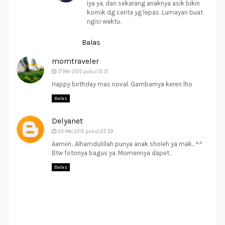
Iya ya, dan sekarang anaknya asik bikin
komik dg cerita yg lepas. Lumayan buat
ngisi waktu.
Balas
momtraveler
17 Mei 2015 pukul 10.31
Happy birthday mas noval. Gambarnya keren lho
Balas
Delyanet
20 Mei 2015 pukul 23.39
Aamiin.. Alhamdulillah punya anak sholeh ya mak.. ^^
Btw fotonya bagus ya. Momennya dapet..
Balas