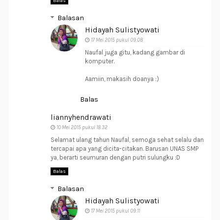
Balas
Balasan
Hidayah Sulistyowati
17 Mei 2015 pukul 09.08
Naufal juga gitu, kadang gambar di
komputer.
Aamiin, makasih doanya :)
Balas
liannyhendrawati
10 Mei 2015 pukul 18.32
Selamat ulang tahun Naufal, semoga sehat selalu dan
tercapai apa yang dicita-citakan. Barusan UNAS SMP
ya, berarti seumuran dengan putri sulungku :D
Balas
Balasan
Hidayah Sulistyowati
17 Mei 2015 pukul 09.11