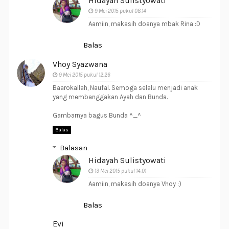
Hidayah Sulistyowati
9 Mei 2015 pukul 08.14
Aamiin, makasih doanya mbak Rina :D
Balas
Vhoy Syazwana
9 Mei 2015 pukul 12.26
Baarokallah, Naufal. Semoga selalu menjadi anak
yang membanggakan Ayah dan Bunda.
Gambarnya bagus Bunda ^_^
Balas
Balasan
Hidayah Sulistyowati
13 Mei 2015 pukul 14.01
Aamiin, makasih doanya Vhoy :)
Balas
Evi