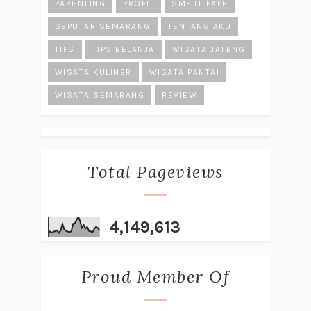
PARENTING
PROFIL
SMP IT PAPB
SEPUTAR SEMARANG
TENTANG AKU
TIPS
TIPS BELANJA
WISATA JATENG
WISATA KULINER
WISATA PANTAI
WISATA SEMARANG
REVIEW
Total Pageviews
4,149,613
Proud Member Of