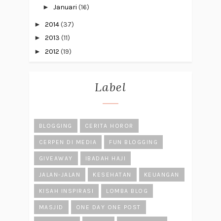
►
Januari
(16)
►
2014
(37)
►
2013
(11)
►
2012
(19)
Label
BLOGGING
CERITA HOROR
CERPEN DI MEDIA
FUN BLOGGING
GIVEAWAY
IBADAH HAJI
JALAN-JALAN
KESEHATAN
KEUANGAN
KISAH INSPIRASI
LOMBA BLOG
MASJID
ONE DAY ONE POST