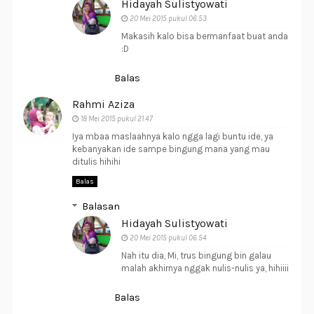
Hidayah Sulistyowati
20 Mei 2015 pukul 06.53
Makasih kalo bisa bermanfaat buat anda
:D
Balas
Rahmi Aziza
18 Mei 2015 pukul 21.47
Iya mbaa maslaahnya kalo ngga lagi buntu ide, ya
kebanyakan ide sampe bingung mana yang mau
ditulis hihihi
Balas
Balasan
Hidayah Sulistyowati
20 Mei 2015 pukul 06.54
Nah itu dia, Mi, trus bingung bin galau
malah akhirnya nggak nulis-nulis ya, hihiiii
Balas