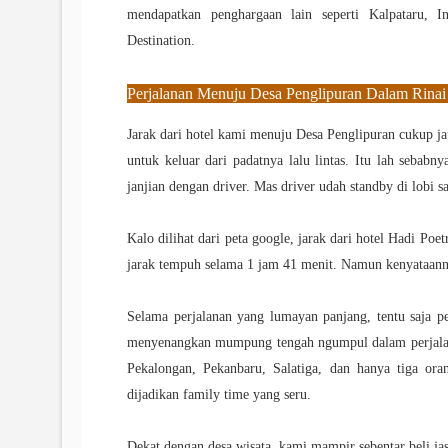
mendapatkan penghargaan lain seperti Kalpataru, 
Destination.
Perjalanan Menuju Desa Penglipuran Dalam Rinai
Jarak dari hotel kami menuju Desa Penglipuran cukup ja
untuk keluar dari padatnya lalu lintas. Itu lah sebab
janjian dengan driver. Mas driver udah standby di lobi sa
Kalo dilihat dari peta google, jarak dari hotel Hadi Po
jarak tempuh selama 1 jam 41 menit. Namun kenyataann
Selama perjalanan yang lumayan panjang, tentu saja p
menyenangkan mumpung tengah ngumpul dalam perjalanan
Pekalongan, Pekanbaru, Salatiga, dan hanya tiga ora
dijadikan family time yang seru.
Dekat dengan desa wisata, kami mampir sebentar beli jas