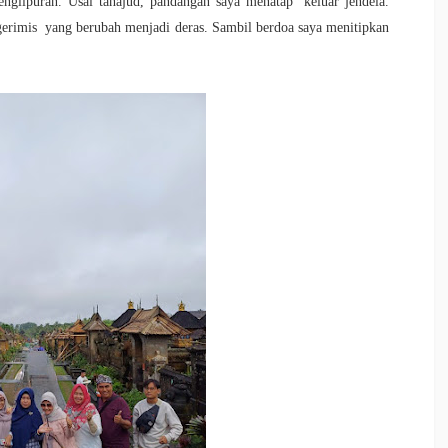
glipuran. Usai tahajud, pandangan saya menatap keluar jendela.
gerimis yang berubah menjadi deras. Sambil berdoa saya menitipkan