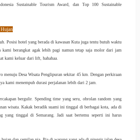
Indonesia Sustainable Tourism Award, dan Top 100 Sustainable
 Hujan
uh. Posisi hotel yang berada di kawasan Kuta juga tentu butuh waktu
nya kami berangkat agak lebih pagi namun tetap saja molor dari jam
at kami keluar dari lift, hahahaa.
etro menuju Desa Wisata Penglipuran sekitar 45 km. Dengan perkiraan
ya kami menempuh durasi perjalanan lebih dari 2 jam.
ercakapan bergulir. Spending time yang seru, obrolan random yang
 wisata. Kakak beradik suami ini tinggal di berbagai kota, ada di
ng yang tinggal di Semarang. Jadi saat bertemu seperti ini harus
 hujan dan cemilan pia. Pia di warung yang ada di pinggir jalan desa