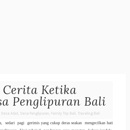
 Cerita Ketika
sa Penglipuran Bali
Desa Adat
,
Desa Penglipuran
,
Family Trip Bali
,
Traveling Bali
a, sedari pagi gerimis yang cukup deras seakan mengecilkan hati