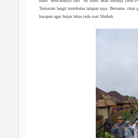
kami. Rencananya hari ini kami akan menuju Desa Pen
Temaram langit membalas tatapan saya. Bersama rinai 
harapan agar hujan lekas reda usai Shubuh.