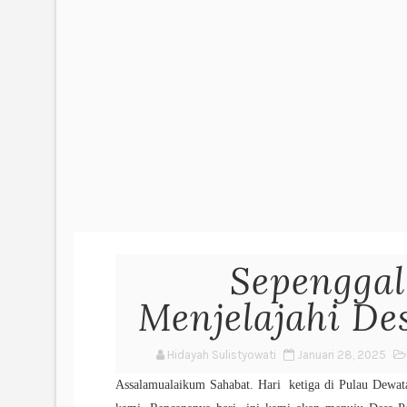
Sepenggal
Menjelajahi De
Hidayah Sulistyowati
Januari 28, 2025
Assalamualaikum Sahabat. Hari ketiga di Pulau Dewat