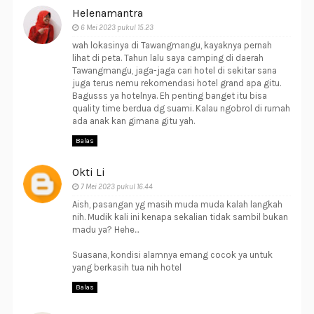
Helenamantra
6 Mei 2023 pukul 15.23
wah lokasinya di Tawangmangu, kayaknya pernah
lihat di peta. Tahun lalu saya camping di daerah
Tawangmangu, jaga-jaga cari hotel di sekitar sana
juga terus nemu rekomendasi hotel grand apa gitu.
Bagusss ya hotelnya. Eh penting banget itu bisa
quality time berdua dg suami. Kalau ngobrol di rumah
ada anak kan gimana gitu yah.
Balas
Okti Li
7 Mei 2023 pukul 16.44
Aish, pasangan yg masih muda muda kalah langkah
nih. Mudik kali ini kenapa sekalian tidak sambil bukan
madu ya? Hehe...
Suasana, kondisi alamnya emang cocok ya untuk
yang berkasih tua nih hotel
Balas