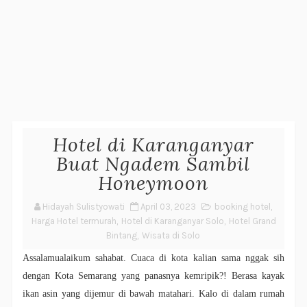
Hotel di Karanganyar
Buat Ngadem Sambil
Honeymoon
Hidayah Sulistyowati
April 03, 2023
booking hotel
,
Harga Hotel termurah
,
Hotel di Karanganyar Solo
,
Hotel Grand
Bintang
,
Wisata di Solo
Assalamualaikum sahabat. Cuaca di kota kalian sama nggak sih
dengan Kota Semarang yang panasnya kemripik?! Berasa kayak
ikan asin yang dijemur di bawah matahari. Kalo di dalam rumah