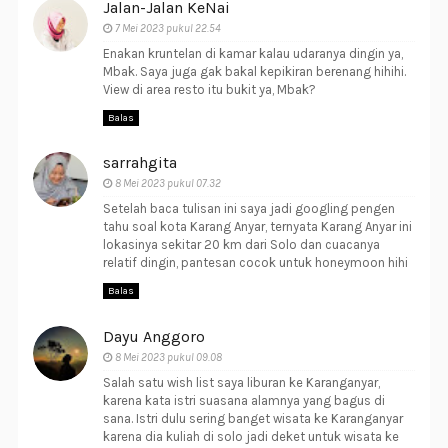
Jalan-Jalan KeNai
7 Mei 2023 pukul 22.54
Enakan kruntelan di kamar kalau udaranya dingin ya,
Mbak. Saya juga gak bakal kepikiran berenang hihihi.
View di area resto itu bukit ya, Mbak?
Balas
sarrahgita
8 Mei 2023 pukul 07.32
Setelah baca tulisan ini saya jadi googling pengen
tahu soal kota Karang Anyar, ternyata Karang Anyar ini
lokasinya sekitar 20 km dari Solo dan cuacanya
relatif dingin, pantesan cocok untuk honeymoon hihi
Balas
Dayu Anggoro
8 Mei 2023 pukul 09.08
Salah satu wish list saya liburan ke Karanganyar,
karena kata istri suasana alamnya yang bagus di
sana. Istri dulu sering banget wisata ke Karanganyar
karena dia kuliah di solo jadi deket untuk wisata ke