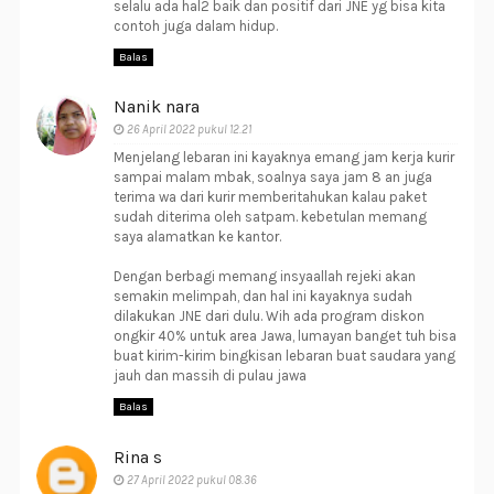
selalu ada hal2 baik dan positif dari JNE yg bisa kita
contoh juga dalam hidup.
Balas
Nanik nara
26 April 2022 pukul 12.21
Menjelang lebaran ini kayaknya emang jam kerja kurir
sampai malam mbak, soalnya saya jam 8 an juga
terima wa dari kurir memberitahukan kalau paket
sudah diterima oleh satpam. kebetulan memang
saya alamatkan ke kantor.
Dengan berbagi memang insyaallah rejeki akan
semakin melimpah, dan hal ini kayaknya sudah
dilakukan JNE dari dulu. Wih ada program diskon
ongkir 40% untuk area Jawa, lumayan banget tuh bisa
buat kirim-kirim bingkisan lebaran buat saudara yang
jauh dan massih di pulau jawa
Balas
Rina s
27 April 2022 pukul 08.36