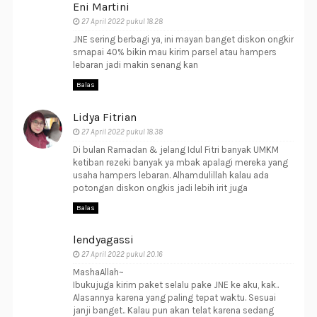
Eni Martini
27 April 2022 pukul 18.28
JNE sering berbagi ya, ini mayan banget diskon ongkir
smapai 40% bikin mau kirim parsel atau hampers
lebaran jadi makin senang kan
Balas
Lidya Fitrian
27 April 2022 pukul 18.38
Di bulan Ramadan & jelang Idul Fitri banyak UMKM
ketiban rezeki banyak ya mbak apalagi mereka yang
usaha hampers lebaran. Alhamdulillah kalau ada
potongan diskon ongkis jadi lebih irit juga
Balas
lendyagassi
27 April 2022 pukul 20.16
MashaAllah~
Ibukujuga kirim paket selalu pake JNE ke aku, kak..
Alasannya karena yang paling tepat waktu. Sesuai
janji banget.. Kalau pun akan telat karena sedang