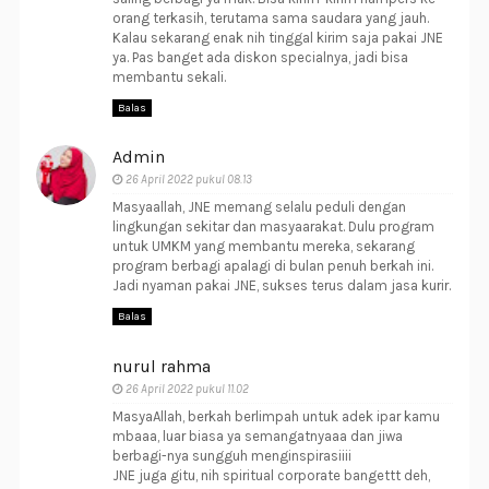
orang terkasih, terutama sama saudara yang jauh.
Kalau sekarang enak nih tinggal kirim saja pakai JNE
ya. Pas banget ada diskon specialnya, jadi bisa
membantu sekali.
Balas
Admin
26 April 2022 pukul 08.13
Masyaallah, JNE memang selalu peduli dengan
lingkungan sekitar dan masyaarakat. Dulu program
untuk UMKM yang membantu mereka, sekarang
program berbagi apalagi di bulan penuh berkah ini.
Jadi nyaman pakai JNE, sukses terus dalam jasa kurir.
Balas
nurul rahma
26 April 2022 pukul 11.02
MasyaAllah, berkah berlimpah untuk adek ipar kamu
mbaaa, luar biasa ya semangatnyaaa dan jiwa
berbagi-nya sungguh menginspirasiiii
JNE juga gitu, nih spiritual corporate bangettt deh,