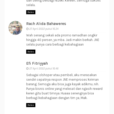
dan sering berbagi rezeki. Kereen.. semoga sukses
selalu.
Balas
Rach Alida Bahaweres
27 April 2022 pukul 16.24
Wah senang sekali ada promo ramadhan ongkir
hingga 40 persen, ya mba. Jadi makin berkah. JNE
selalu punya cara berbagi kebahagiaan
Balas
Efi Fitriyyah
27 April 2022 pukul 16.46
Sebagai olshoper atau pembeli, aku merasakan
sendiri cepatnya respon JNE memproses kiriman
barang. Semoga aku bisa juga kayak adikmu, nih.
Punya bisnis online yang melesat dan ngasih reward
keren gitu buat timnya. Huaaa senengnya bisa
berbagi kebahagiaan dengan tim ya, Mak.
Balas