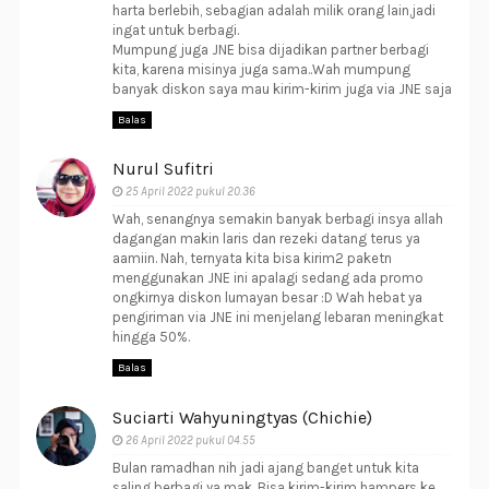
harta berlebih, sebagian adalah milik orang lain,jadi
ingat untuk berbagi.
Mumpung juga JNE bisa dijadikan partner berbagi
kita, karena misinya juga sama..Wah mumpung
banyak diskon saya mau kirim-kirim juga via JNE saja
Balas
Nurul Sufitri
25 April 2022 pukul 20.36
Wah, senangnya semakin banyak berbagi insya allah
dagangan makin laris dan rezeki datang terus ya
aamiin. Nah, ternyata kita bisa kirim2 paketn
menggunakan JNE ini apalagi sedang ada promo
ongkirnya diskon lumayan besar :D Wah hebat ya
pengiriman via JNE ini menjelang lebaran meningkat
hingga 50%.
Balas
Suciarti Wahyuningtyas (Chichie)
26 April 2022 pukul 04.55
Bulan ramadhan nih jadi ajang banget untuk kita
saling berbagi ya mak. Bisa kirim-kirim hampers ke