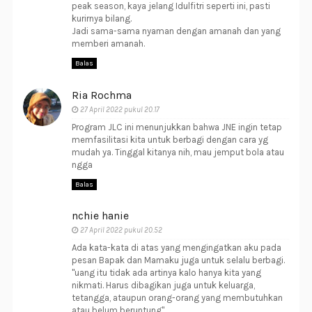
peak season, kaya jelang Idulfitri seperti ini, pasti
kurirnya bilang.
Jadi sama-sama nyaman dengan amanah dan yang
memberi amanah.
Balas
Ria Rochma
27 April 2022 pukul 20.17
Program JLC ini menunjukkan bahwa JNE ingin tetap
memfasilitasi kita untuk berbagi dengan cara yg
mudah ya. Tinggal kitanya nih, mau jemput bola atau
ngga
Balas
nchie hanie
27 April 2022 pukul 20.52
Ada kata-kata di atas yang mengingatkan aku pada
pesan Bapak dan Mamaku juga untuk selalu berbagi.
"uang itu tidak ada artinya kalo hanya kita yang
nikmati. Harus dibagikan juga untuk keluarga,
tetangga, ataupun orang-orang yang membutuhkan
atau belum beruntung"