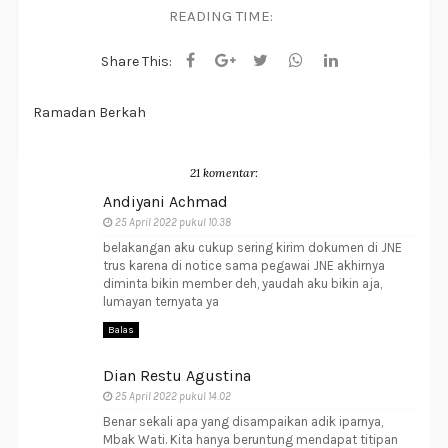
READING TIME:
Share This:
Ramadan Berkah
21 komentar:
Andiyani Achmad
25 April 2022 pukul 10.38
belakangan aku cukup sering kirim dokumen di JNE
trus karena di notice sama pegawai JNE akhirnya
diminta bikin member deh, yaudah aku bikin aja,
lumayan ternyata ya
Balas
Dian Restu Agustina
25 April 2022 pukul 14.02
Benar sekali apa yang disampaikan adik iparnya,
Mbak Wati. Kita hanya beruntung mendapat titipan