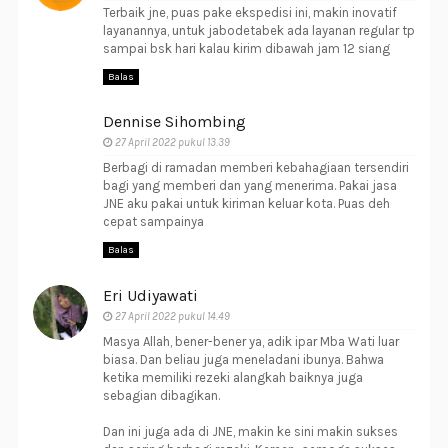
Terbaik jne, puas pake ekspedisi ini, makin inovatif
layanannya, untuk jabodetabek ada layanan regular tp
sampai bsk hari kalau kirim dibawah jam 12 siang
Balas
Dennise Sihombing
27 April 2022 pukul 13.39
Berbagi di ramadan memberi kebahagiaan tersendiri
bagi yang memberi dan yang menerima. Pakai jasa
JNE aku pakai untuk kiriman keluar kota. Puas deh
cepat sampainya
Balas
Eri Udiyawati
27 April 2022 pukul 14.49
Masya Allah, bener-bener ya, adik ipar Mba Wati luar
biasa. Dan beliau juga meneladani ibunya. Bahwa
ketika memiliki rezeki alangkah baiknya juga
sebagian dibagikan.
Dan ini juga ada di JNE, makin ke sini makin sukses