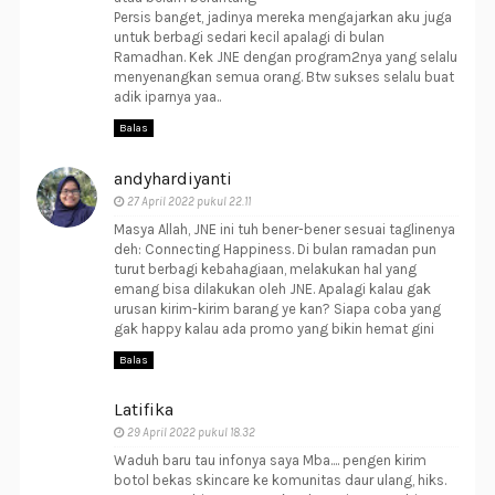
Persis banget, jadinya mereka mengajarkan aku juga
untuk berbagi sedari kecil apalagi di bulan
Ramadhan. Kek JNE dengan program2nya yang selalu
menyenangkan semua orang. Btw sukses selalu buat
adik iparnya yaa..
Balas
andyhardiyanti
27 April 2022 pukul 22.11
Masya Allah, JNE ini tuh bener-bener sesuai taglinenya
deh: Connecting Happiness. Di bulan ramadan pun
turut berbagi kebahagiaan, melakukan hal yang
emang bisa dilakukan oleh JNE. Apalagi kalau gak
urusan kirim-kirim barang ye kan? Siapa coba yang
gak happy kalau ada promo yang bikin hemat gini
Balas
Latifika
29 April 2022 pukul 18.32
Waduh baru tau infonya saya Mba.... pengen kirim
botol bekas skincare ke komunitas daur ulang, hiks.