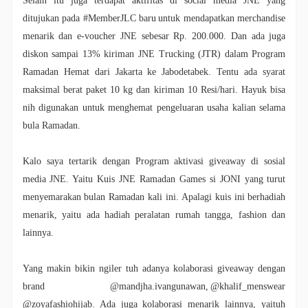
Selain itu juga terdapat aktifitas di social media JNE yang
ditujukan pada #MemberJLC baru untuk mendapatkan merchandise
menarik dan e-voucher JNE sebesar Rp. 200.000. Dan ada juga
diskon sampai 13% kiriman JNE Trucking (JTR) dalam Program
Ramadan Hemat dari Jakarta ke Jabodetabek. Tentu ada syarat
maksimal berat paket 10 kg dan kiriman 10 Resi/hari. Hayuk bisa
nih digunakan untuk menghemat pengeluaran usaha kalian selama
bula Ramadan.
Kalo saya tertarik dengan
Program aktivasi giveaway di sosial
media JNE. Yaitu Kuis JNE Ramadan Games si JONI yang turut
menyemarakan bulan Ramadan kali ini. Apalagi kuis ini berhadiah
menarik, yaitu ada hadiah peralatan rumah tangga, fashion dan
lainnya.
Yang makin bikin ngiler tuh adanya kolaborasi giveaway dengan
brand @mandjha.ivangunawan, @khalif_menswear
@zoyafashiohijab. Ada juga kolaborasi menarik lainnya, yaituh