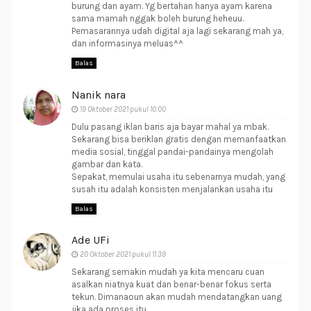
burung dan ayam. Yg bertahan hanya ayam karena
sama mamah nggak boleh burung heheuu.
Pemasarannya udah digital aja lagi sekarang mah ya,
dan informasinya meluas^^
Balas
Nanik nara
19 Oktober 2021 pukul 10.00
Dulu pasang iklan baris aja bayar mahal ya mbak.
Sekarang bisa beriklan gratis dengan memanfaatkan
media sosial, tinggal pandai-pandainya mengolah
gambar dan kata.
Sepakat, memulai usaha itu sebenarnya mudah, yang
susah itu adalah konsisten menjalankan usaha itu
Balas
Ade UFi
20 Oktober 2021 pukul 11.39
Sekarang semakin mudah ya kita mencaru cuan
asalkan niatnya kuat dan benar-benar fokus serta
tekun. Dimanaoun akan mudah mendatangkan uang
jika ada proses itu.