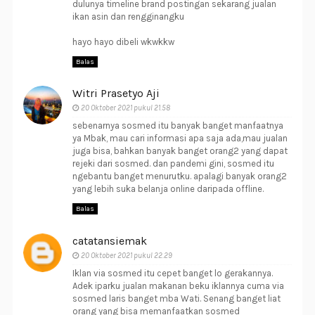
dulunya timeline brand postingan sekarang jualan
ikan asin dan rengginangku
hayo hayo dibeli wkwkkw
Balas
Witri Prasetyo Aji
20 Oktober 2021 pukul 21.58
sebenarnya sosmed itu banyak banget manfaatnya
ya Mbak, mau cari informasi apa saja ada,mau jualan
juga bisa, bahkan banyak banget orang2 yang dapat
rejeki dari sosmed. dan pandemi gini, sosmed itu
ngebantu banget menurutku. apalagi banyak orang2
yang lebih suka belanja online daripada offline.
Balas
catatansiemak
20 Oktober 2021 pukul 22.29
Iklan via sosmed itu cepet banget lo gerakannya.
Adek iparku jualan makanan beku iklannya cuma via
sosmed laris banget mba Wati. Senang banget liat
orang yang bisa memanfaatkan sosmed