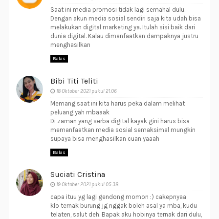
Saat ini media promosi tidak lagi semahal dulu.
Dengan akun media sosial sendiri saja kita udah bisa
melakukan digital marketing ya. Itulah sisi baik dari
dunia digital. Kalau dimanfaatkan dampaknya justru
menghasilkan
Balas
Bibi Titi Teliti
18 Oktober 2021 pukul 21.06
Memang saat ini kita harus peka dalam melihat
peluang yah mbaaak
Di zaman yang serba digital kayak gini harus bisa
memanfaatkan media sosial semaksimal mungkin
supaya bisa menghasilkan cuan yaaah
Balas
Suciati Cristina
19 Oktober 2021 pukul 05.38
capa ituu yg lagi gendong momon :) cakepnyaa
klo ternak burung jg nggak boleh asal ya mba, kudu
telaten, salut deh. Bapak aku hobinya ternak dari dulu,