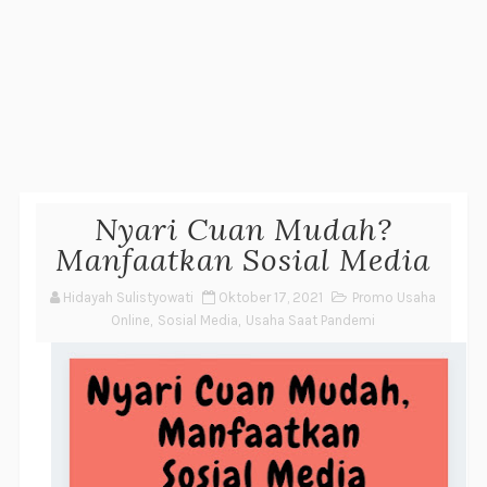
Nyari Cuan Mudah?
Manfaatkan Sosial Media
Hidayah Sulistyowati
Oktober 17, 2021
Promo Usaha
Online
,
Sosial Media
,
Usaha Saat Pandemi