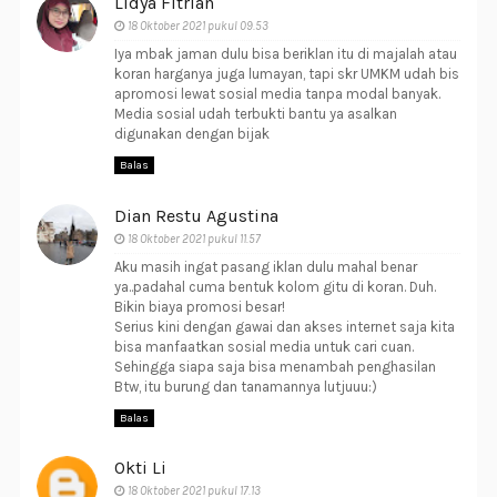
Lidya Fitrian
18 Oktober 2021 pukul 09.53
Iya mbak jaman dulu bisa beriklan itu di majalah atau
koran harganya juga lumayan, tapi skr UMKM udah bis
apromosi lewat sosial media tanpa modal banyak.
Media sosial udah terbukti bantu ya asalkan
digunakan dengan bijak
Balas
Dian Restu Agustina
18 Oktober 2021 pukul 11.57
Aku masih ingat pasang iklan dulu mahal benar
ya..padahal cuma bentuk kolom gitu di koran. Duh.
Bikin biaya promosi besar!
Serius kini dengan gawai dan akses internet saja kita
bisa manfaatkan sosial media untuk cari cuan.
Sehingga siapa saja bisa menambah penghasilan
Btw, itu burung dan tanamannya lutjuuu:)
Balas
Okti Li
18 Oktober 2021 pukul 17.13