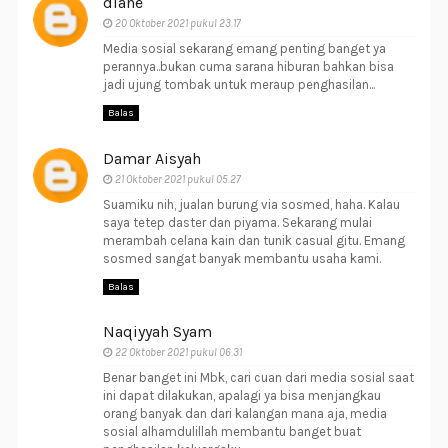
diane
20 Oktober 2021 pukul 23.17
Media sosial sekarang emang penting banget ya
perannya..bukan cuma sarana hiburan bahkan bisa
jadi ujung tombak untuk meraup penghasilan...
Balas
Damar Aisyah
21 Oktober 2021 pukul 05.27
Suamiku nih, jualan burung via sosmed, haha. Kalau
saya tetep daster dan piyama. Sekarang mulai
merambah celana kain dan tunik casual gitu. Emang
sosmed sangat banyak membantu usaha kami.
Balas
Naqiyyah Syam
22 Oktober 2021 pukul 06.31
Benar banget ini Mbk, cari cuan dari media sosial saat
ini dapat dilakukan, apalagi ya bisa menjangkau
orang banyak dan dari kalangan mana aja, media
sosial alhamdulillah membantu banget buat