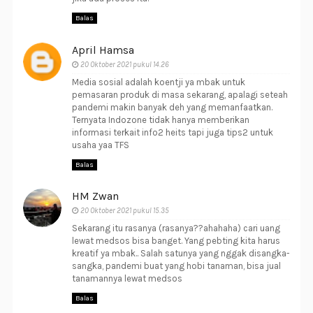
Balas
April Hamsa
20 Oktober 2021 pukul 14.26
Media sosial adalah koentji ya mbak untuk
pemasaran produk di masa sekarang, apalagi seteah
pandemi makin banyak deh yang memanfaatkan.
Ternyata Indozone tidak hanya memberikan
informasi terkait info2 heits tapi juga tips2 untuk
usaha yaa TFS
Balas
HM Zwan
20 Oktober 2021 pukul 15.35
Sekarang itu rasanya (rasanya??ahahaha) cari uang
lewat medsos bisa banget. Yang pebting kita harus
kreatif ya mbak.. Salah satunya yang nggak disangka-
sangka, pandemi buat yang hobi tanaman, bisa jual
tanamannya lewat medsos
Balas