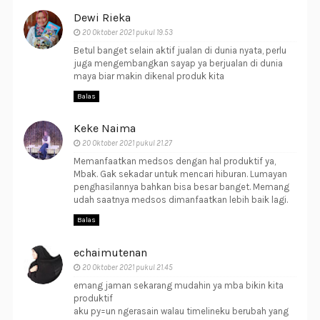
Dewi Rieka
20 Oktober 2021 pukul 19.53
Betul banget selain aktif jualan di dunia nyata, perlu
juga mengembangkan sayap ya berjualan di dunia
maya biar makin dikenal produk kita
Balas
Keke Naima
20 Oktober 2021 pukul 21.27
Memanfaatkan medsos dengan hal produktif ya,
Mbak. Gak sekadar untuk mencari hiburan. Lumayan
penghasilannya bahkan bisa besar banget. Memang
udah saatnya medsos dimanfaatkan lebih baik lagi.
Balas
echaimutenan
20 Oktober 2021 pukul 21.45
emang jaman sekarang mudahin ya mba bikin kita
produktif
aku py=un ngerasain walau timelineku berubah yang