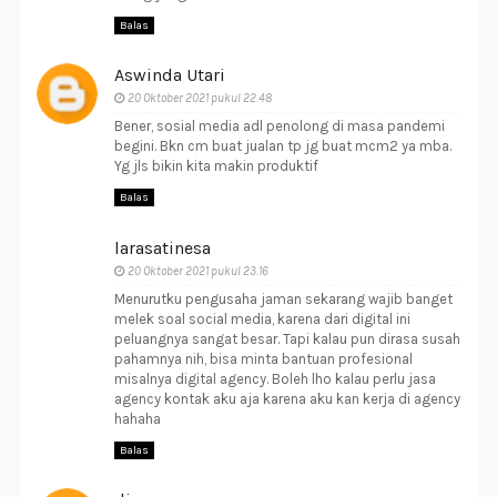
Balas
Aswinda Utari
20 Oktober 2021 pukul 22.48
Bener, sosial media adl penolong di masa pandemi
begini. Bkn cm buat jualan tp jg buat mcm2 ya mba.
Yg jls bikin kita makin produktif
Balas
larasatinesa
20 Oktober 2021 pukul 23.16
Menurutku pengusaha jaman sekarang wajib banget
melek soal social media, karena dari digital ini
peluangnya sangat besar. Tapi kalau pun dirasa susah
pahamnya nih, bisa minta bantuan profesional
misalnya digital agency. Boleh lho kalau perlu jasa
agency kontak aku aja karena aku kan kerja di agency
hahaha
Balas