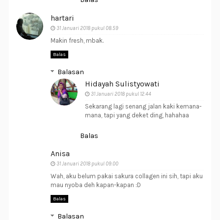
hartari
31 Januari 2018 pukul 08.59
Makin fresh, mbak.
Balas
Balasan
Hidayah Sulistyowati
31 Januari 2018 pukul 12.44
Sekarang lagi senang jalan kaki kemana-
mana, tapi yang deket ding, hahahaa
Balas
Anisa
31 Januari 2018 pukul 09.00
Wah, aku belum pakai sakura collagen ini sih, tapi aku
mau nyoba deh kapan-kapan :D
Balas
Balasan