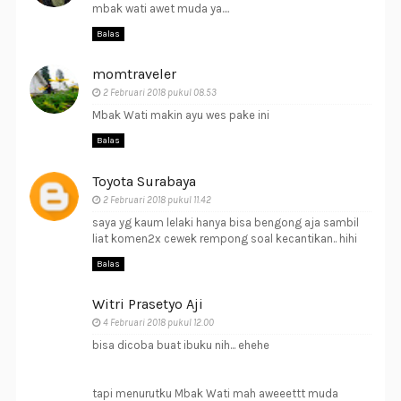
mbak wati awet muda ya....
Balas
momtraveler
2 Februari 2018 pukul 08.53
Mbak Wati makin ayu wes pake ini
Balas
Toyota Surabaya
2 Februari 2018 pukul 11.42
saya yg kaum lelaki hanya bisa bengong aja sambil
liat komen2x cewek rempong soal kecantikan.. hihi
Balas
Witri Prasetyo Aji
4 Februari 2018 pukul 12.00
bisa dicoba buat ibuku nih... ehehe
tapi menurutku Mbak Wati mah aweeettt muda