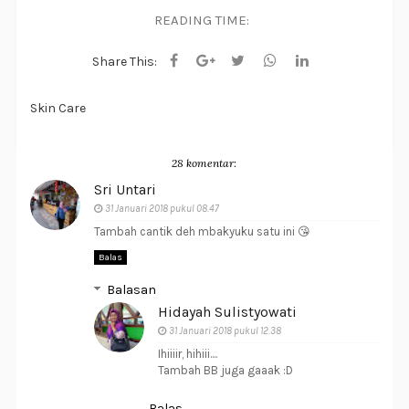
READING TIME:
Share This:
Skin Care
28 komentar:
Sri Untari
31 Januari 2018 pukul 08.47
Tambah cantik deh mbakyuku satu ini 😘
Balas
Balasan
Hidayah Sulistyowati
31 Januari 2018 pukul 12.38
Ihiiiir, hihiii....
Tambah BB juga gaaak :D
Balas