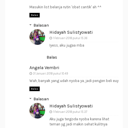
Masukin list belanja rutin 'obat cantik' ah ^^
Balas
Balasan
Hidayah Sulistyowati
1 Februari 2018 pukul 15.36
Iyess, aku jugaa mba
Balas
Angela Vembri
31 Januari 2018 pukul 10.49
Wah, banyak yang udah nyoba ya, jadi pengen beli euy
Balas
Balasan
Hidayah Sulistyowati
1 Februari 2018 pukul 15.37
Aku juga tergoda nyoba karena lihat
teman yg jadi makin sehat kulitnya