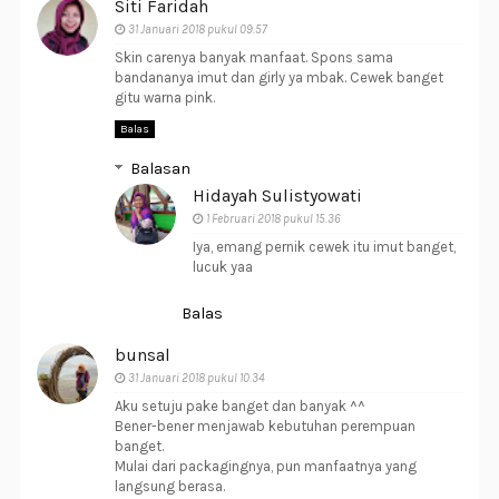
Siti Faridah
31 Januari 2018 pukul 09.57
Skin carenya banyak manfaat. Spons sama
bandananya imut dan girly ya mbak. Cewek banget
gitu warna pink.
Balas
Balasan
Hidayah Sulistyowati
1 Februari 2018 pukul 15.36
Iya, emang pernik cewek itu imut banget,
lucuk yaa
Balas
bunsal
31 Januari 2018 pukul 10.34
Aku setuju pake banget dan banyak ^^
Bener-bener menjawab kebutuhan perempuan
banget.
Mulai dari packagingnya, pun manfaatnya yang
langsung berasa.