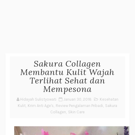
Sakura Collagen
Membantu Kulit Wajah
Terlihat Sehat dan
Mempesona
Hidayah Sulistyowati
Januari 30, 2018
Kesehatan
Kulit
,
Krim Anti Age's
,
Review Pengalaman Pribadi
,
Sakura
Collagen
,
Skin Care