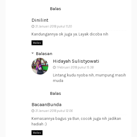
Balas
Dinilint
31 Januari 2018 pukul 11.20
Kandungannya ok juga ya. Layak dicoba nih
Balas
Balasan
Hidayah Sulistyowati
1 Februari 2018 pukul 15.38
Lintang kudu nyoba nih, mumpung masih
muda
Balas
BacaanBunda
31 Januari 2018 pukul 12.06
Kemasannya bagus ya Bun, cocok juga nih jadikan
hadiah :)
Balas