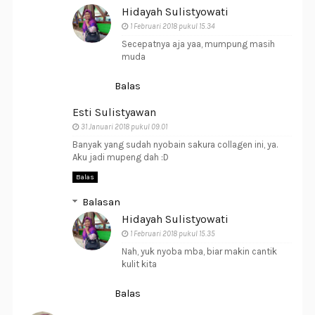
Hidayah Sulistyowati
1 Februari 2018 pukul 15.34
Secepatnya aja yaa, mumpung masih
muda
Balas
Esti Sulistyawan
31 Januari 2018 pukul 09.01
Banyak yang sudah nyobain sakura collagen ini, ya.
Aku jadi mupeng dah :D
Balas
Balasan
Hidayah Sulistyowati
1 Februari 2018 pukul 15.35
Nah, yuk nyoba mba, biar makin cantik
kulit kita
Balas