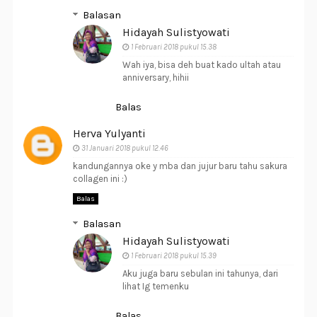
Balasan
Hidayah Sulistyowati
1 Februari 2018 pukul 15.38
Wah iya, bisa deh buat kado ultah atau
anniversary, hihii
Balas
Herva Yulyanti
31 Januari 2018 pukul 12.46
kandungannya oke y mba dan jujur baru tahu sakura
collagen ini :)
Balas
Balasan
Hidayah Sulistyowati
1 Februari 2018 pukul 15.39
Aku juga baru sebulan ini tahunya, dari
lihat Ig temenku
Balas