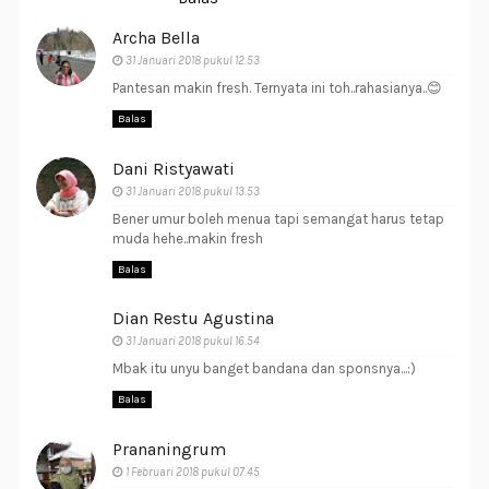
Archa Bella
31 Januari 2018 pukul 12.53
Pantesan makin fresh. Ternyata ini toh..rahasianya..😊
Balas
Dani Ristyawati
31 Januari 2018 pukul 13.53
Bener umur boleh menua tapi semangat harus tetap
muda hehe..makin fresh
Balas
Dian Restu Agustina
31 Januari 2018 pukul 16.54
Mbak itu unyu banget bandana dan sponsnya...:)
Balas
Prananingrum
1 Februari 2018 pukul 07.45