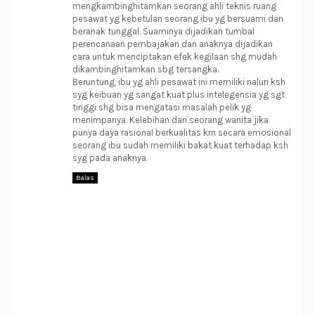
mengkambinghitamkan seorang ahli teknis ruang
pesawat yg kebetulan seorang ibu yg bersuami dan
beranak tunggal. Suaminya dijadikan tumbal
perencanaan pembajakan dan anaknya dijadikan
cara untuk menciptakan efek kegilaan shg mudah
dikambinghitamkan sbg tersangka.
Beruntung, ibu yg ahli pesawat ini memiliki naluri ksh
syg keibuan yg sangat kuat plus intelegensia yg sgt
tinggi shg bisa mengatasi masalah pelik yg
menimpanya. Kelebihan dari seorang wanita jika
punya daya rasional berkualitas krn secara emosional
seorang ibu sudah memiliki bakat kuat terhadap ksh
syg pada anaknya.
Balas