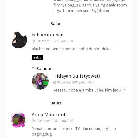
filmnya bagus2 semua ya. Yg panic room
juga, tapi masih seru Flightplan
Balas
echaimutenan
9 Oktober 2015 pukul 22.34
aku belum pernah nonton coba donlot duluuu
Balas
Balasan
Hidayah Sulistyowati
10 Oktober 2015 pukul 13.57
Yeesss... coba aja mba Echa, film jadul ini
Balas
Arina Mabruroh
10 Oktober 2015 pukul 12.23
Pernah nonton film ini di TV, dan sepanjang film
dagdigdug