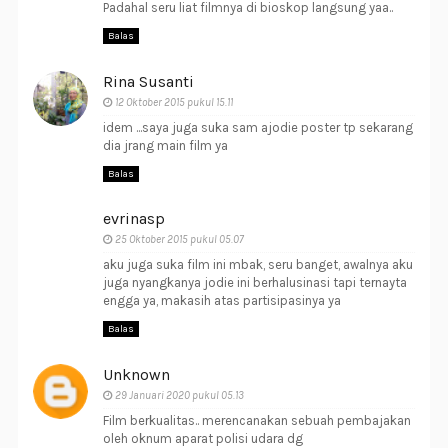
Padahal seru liat filmnya di bioskop langsung yaa..
Balas
Rina Susanti
12 Oktober 2015 pukul 15.11
idem ...saya juga suka sam ajodie poster tp sekarang
dia jrang main film ya
Balas
evrinasp
25 Oktober 2015 pukul 05.07
aku juga suka film ini mbak, seru banget, awalnya aku
juga nyangkanya jodie ini berhalusinasi tapi ternayta
engga ya, makasih atas partisipasinya ya
Balas
Unknown
29 Januari 2020 pukul 05.13
Film berkualitas.. merencanakan sebuah pembajakan
oleh oknum aparat polisi udara dg