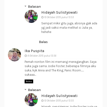
Balasan
Hidayah Sulistyowati
10 Oktober 2015 pukul 13.53
Sempat mikir gitu juga, abisnya gak ada
yg jadi saksi mata melihat si Julia ya,
hehehe
Balas
Ika Puspita
9 Oktober 2015 pukul 13.56
Pernah nonton film ini memang menegangkan. Saya
suka juga sama Jodie Foster, beberapa filmnya aku
suka, kyk Anna and The King, Panic Room......
sukaaa...
Balas
Balasan
Hidayah Sulistyowati
10 Oktober 2015 pukul 13.55
Waaah...penggemar Jodie Foster juga ya,