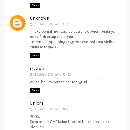
Balas
Unknown
12 Oktober 2015 pukul 10.31
Ini aku pernah nonton,,,,seruuu anak perempuannys
benar2 disekap di bagasi..
Hmmm sempet bingungg dan esmosi saat sinibu
dikira mengada2
Balas
izzawa
12 Oktober 2015 pukul 10.42
Wuaa...belum pernah nonton yg ini..
Balas
Chichi
12 Oktober 2015 pukul 14.45
2005..
Saya masih SMP kelas 1, belum boleh nonton ke
bioskop.