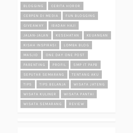
BLOGGING
CERITA HOROR
CERPEN DI MEDIA
FUN BLOGGING
GIVEAWAY
IBADAH HAJI
JALAN-JALAN
KESEHATAN
KEUANGAN
KISAH INSPIRASI
LOMBA BLOG
MASJID
ONE DAY ONE POST
PARENTING
PROFIL
SMP IT PAPB
SEPUTAR SEMARANG
TENTANG AKU
TIPS
TIPS BELANJA
WISATA JATENG
WISATA KULINER
WISATA PANTAI
WISATA SEMARANG
REVIEW