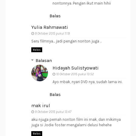
nontonnya. Pengen ikut main hihii
Balas
Yulia Rahmawati
9 Oktober 2015 pukul 11.19
Seru filmnya... jadi pengen nonton juga ..
Balas
Balasan
Hidayah Sulistyowati
10 Oktober 2015 pukul 13.52
Ayo mbak, nyari DVD nya, sudah lama ini.
Balas
mak irul
9 Oktober 2015 pukul 13.47
aku njuga pernah nonton film ini mak, dan mikirnya
juga si Jodie foster mengalami delusi hehehe
Balas