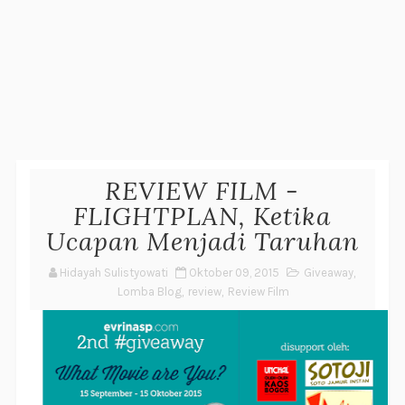
REVIEW FILM -
FLIGHTPLAN, Ketika
Ucapan Menjadi Taruhan
Hidayah Sulistyowati
Oktober 09, 2015
Giveaway
,
Lomba Blog
,
review
,
Review Film