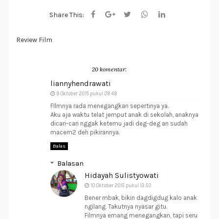
Share This:
Review Film
20 komentar:
liannyhendrawati
9 Oktober 2015 pukul 09.48
FIlmnya rada menegangkan sepertinya ya.
Aku aja waktu telat jemput anak di sekolah, anaknya
dicari-cari nggak ketemu jadi deg-deg an sudah
macem2 deh pikirannya.
Balas
Balasan
Hidayah Sulistyowati
10 Oktober 2015 pukul 13.50
Bener mbak, bikin dagdigdug kalo anak
ngilang. Takutnya nyasar gitu.
Filmnya emang menegangkan, tapi seru