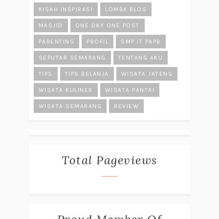
KISAH INSPIRASI
LOMBA BLOG
MASJID
ONE DAY ONE POST
PARENTING
PROFIL
SMP IT PAPB
SEPUTAR SEMARANG
TENTANG AKU
TIPS
TIPS BELANJA
WISATA JATENG
WISATA KULINER
WISATA PANTAI
WISATA SEMARANG
REVIEW
Total Pageviews