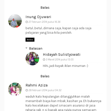
Balas
Inung Djuwari
27 Februari 2014 pukul 16.36
betul...betul...dimana saja, kapan saja ada saja
pelajaran yang bisa kita peroleh.
Balas
Balasan
Hidayah Sulistyowati
3 Maret 2014 pukul 13.05
Hihi..jadi kayak iklan minuman :)
Balas
Rahmi Aziza
28 Februari 2014 pukul 04.32
waduh kalo kepulangan ditangguhkan malah
menambah biaya kan mbak, kasihan ya. Eh bukannya
kalo kecelakaan dapet smacam asuransi dr jasa
raharja yak, n si bapak apa ngga punya semacam