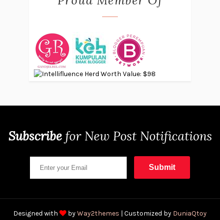
Proud Member Of
Subscribe
for
New Post Notifications
Designed with
by
Way2themes
| Customized by
DuniaQtoy