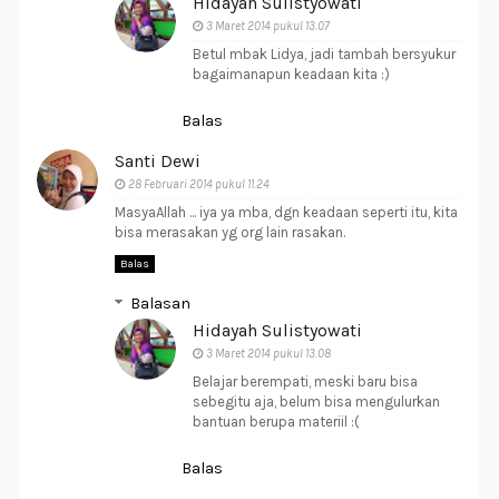
Hidayah Sulistyowati
3 Maret 2014 pukul 13.07
Betul mbak Lidya, jadi tambah bersyukur
bagaimanapun keadaan kita :)
Balas
Santi Dewi
28 Februari 2014 pukul 11.24
MasyaAllah ... iya ya mba, dgn keadaan seperti itu, kita
bisa merasakan yg org lain rasakan.
Balas
Balasan
Hidayah Sulistyowati
3 Maret 2014 pukul 13.08
Belajar berempati, meski baru bisa
sebegitu aja, belum bisa mengulurkan
bantuan berupa materiil :(
Balas