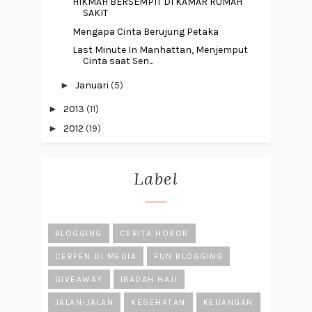
HIKMAH BERSEMPIT DI KAMAR RUMAH
SAKIT
Mengapa Cinta Berujung Petaka
Last Minute In Manhattan, Menjemput
Cinta saat Sen...
►
Januari
(5)
►
2013
(11)
►
2012
(19)
Label
BLOGGING
CERITA HOROR
CERPEN DI MEDIA
FUN BLOGGING
GIVEAWAY
IBADAH HAJI
JALAN-JALAN
KESEHATAN
KEUANGAN