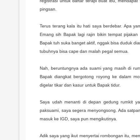
registrasi untuk daftar terapi buat ibu, mendapa
pingsan.
Terus terang kala itu hati saya berdebar. Apa ya
Emang sih Bapak lagi rajin bikin tempat pijak
Bapak tuh suka banget aktif, nggak bisa duduk dia
tubuhnya bisa cape dan malah pegal semua.
Nah, beruntungnya ada suami yang masih di rum
Bapak diangkat bergotong royong ke dalam mob
digelar tikar dan kasur untuk Bapak tidur.
Saya udah menanti di depan gedung rumkit yan
paksuami, saya segera menyongsong. Ada satpa
masuk ke IGD, saya pun mengikutinya.
Adik saya yang ikut menyertai rombongan itu, mengg