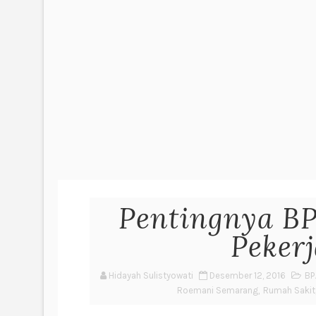
Pentingnya BP
Peker
Hidayah Sulistyowati
Desember 12, 2016
BP
Roemani Semarang
,
Rumah Sakit