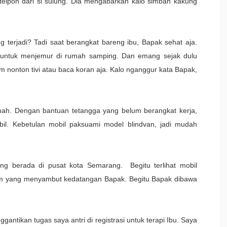
t telpon dari si sulung. Dia mengabarkan kalo simbah kakung
ng terjadi? Tadi saat berangkat bareng ibu, Bapak sehat aja.
an untuk menjemur di rumah samping. Dan emang sejak dulu
m nonton tivi atau baca koran aja. Kalo nganggur kata Bapak,
ah. Dengan bantuan tetangga yang belum berangkat kerja,
il. Kebetulan mobil paksuami model blindvan, jadi mudah
g berada di pusat kota Semarang. Begitu terlihat mobil
m yang menyambut kedatangan Bapak. Begitu Bapak dibawa
antikan tugas saya antri di registrasi untuk terapi Ibu. Saya