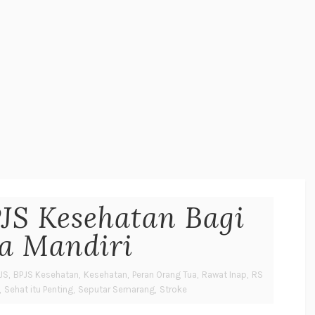
JS Kesehatan Bagi
ja Mandiri
JS
,
BPJS Kesehatan
,
Kesehatan
,
Peran Orang Tua
,
Rawat Inap
,
RS
,
Sehat itu Penting
,
Seputar Semarang
,
Stroke