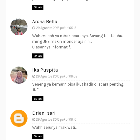
Balas
Archa Bella
29 Agustus 2016 pukul 05.15
Wah..meriah ya mbak acaranya. Sayang telat..huhu.
mmg JNE makin moncer aja nih...
Ulasannya informatif..
Balas
Ika Puspita
29 Agustus 2016 pukul 08.08
Seneng ya kemarin bisa ikut hadir di acara penting
JNE
Balas
Driani sari
29 Agustus 2016 pukul 08.10
Wahh serunya mak wati...
Balas