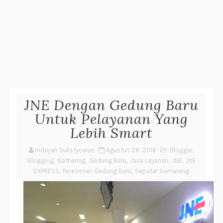
JNE Dengan Gedung Baru
Untuk Pelayanan Yang
Lebih Smart
Hidayah Sulistyowati
Agustus 28, 2016
Blogger
,
Blogging
,
Gathering
,
Gedung Baru
,
Jasa Layanan
,
JNE
,
JNE
EXPRESS
,
Peresmian Gedung Baru
,
Seputar Semarang