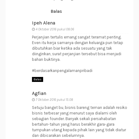
Balas
Ipeh Alena
4 Oktober 2016 pukul 08.06
Perjanjian tertulis emang sangat teramat penting.
Even itu kerja samanya dengan keluarga pun tetap
dibutuhkan biar ketika ada sesuatu yang tak
diinginkan, surat perjanjian tersebut bisa menjadi
bahan buktinya.
#berdasarkanpengalamanpribadi
Balas
Agfian
7 Oktober 2016 pukul 15.08
Setuju banget bu, bisnis bareng teman adalah resiko
bisnis terbesar yang menurut saya dialami oleh
sebagian founder. Banyak sekali persahabatan
bertahun-tahun yang harus berakhir gara-gara
tumpukan utang kepada pihak lain yang tidak diatur
dan dibicarakan sebelumnya.