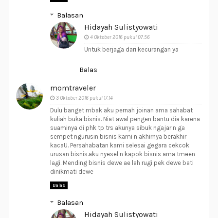
Balasan
Hidayah Sulistyowati
4 Oktober 2016 pukul 07.56
Untuk berjaga dari kecurangan ya
Balas
momtraveler
3 Oktober 2016 pukul 17.14
Dulu banget mbak aku pernah joinan ama sahabat
kuliah buka bisnis. Niat awal pengen bantu dia karena
suaminya di phk tp trs akunya sibuk ngajar n ga
sempet ngurusin bisnis kami n akhirnya berakhir
kacaU. Persahabatan kami selesai gegara cekcok
urusan bisnis.aku nyesel n kapok bisnis ama tmeen
lagi. Mending bisnis dewe ae lah rugi pek dewe bati
dinikmati dewe
Balas
Balasan
Hidayah Sulistyowati