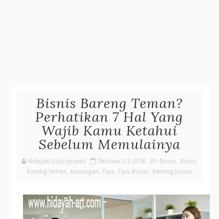
Bisnis Bareng Teman?
Perhatikan 7 Hal Yang
Wajib Kamu Ketahui
Sebelum Memulainya
Hidayah Sulistyowati
Oktober 03, 2016
Bisnis
,
Bisnis
bareng teman
,
Keuangan
,
Tips
,
Tips Bisnis
,
training bisnis