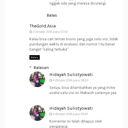
nggak ada yang merasa dicurangi.
Balas
TheGold.Asia
3 Oktober 2016 pukul 21.43
Kalau bisa cari teman bisnis yang juga satu visi, tidak
pundungan waktu di evaluasi, dan nomor 1 itu bener
banget "saling terbuka".
Balas
Balasan
Hidayah Sulistyowati
4 Oktober 2016 pukul 08.03
Setuju, bisa ditambahkan ya yang mitra
usaha satu visi ini. Makasih sarannya yaa.
Hidayah Sulistyowati
4 Oktober 2016 pukul 09.47
Komentar ini telah dihapus oleh
pengarang.