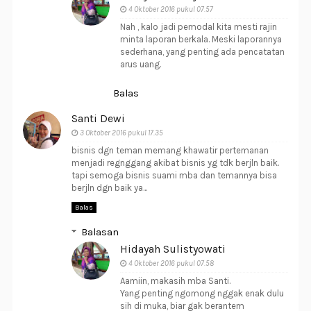
4 Oktober 2016 pukul 07.57
Nah , kalo jadi pemodal kita mesti rajin
minta laporan berkala. Meski laporannya
sederhana, yang penting ada pencatatan
arus uang.
Balas
Santi Dewi
3 Oktober 2016 pukul 17.35
bisnis dgn teman memang khawatir pertemanan
menjadi regnggang akibat bisnis yg tdk berjln baik.
tapi semoga bisnis suami mba dan temannya bisa
berjln dgn baik ya...
Balas
Balasan
Hidayah Sulistyowati
4 Oktober 2016 pukul 07.58
Aamiin, makasih mba Santi.
Yang penting ngomong nggak enak dulu
sih di muka, biar gak berantem