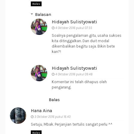
Balas
Balasan
Hidayah Sulistyowati
4 Oktober 2016 pukul 07.55
Soalnya pengalaman gitu, usaha sukses
kita ditinggalkan. Dan duit modal
dikembalikan begitu saja. Bikin bete
kan?!
Hidayah Sulistyowati
4 Oktober 2016 pukul 09.48
Komentar ini telah dihapus oleh
pengarang.
Balas
Hana Aina
3 Oktober 2016 pukul 16.40
Setuju, Mbak. Perjanjian tertulis sangat perlu ^^
Balas