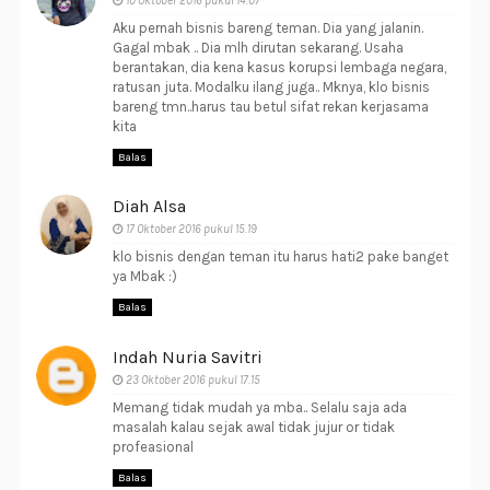
10 Oktober 2016 pukul 14.07
Aku pernah bisnis bareng teman. Dia yang jalanin.
Gagal mbak .. Dia mlh dirutan sekarang. Usaha
berantakan, dia kena kasus korupsi lembaga negara,
ratusan juta. Modalku ilang juga.. Mknya, klo bisnis
bareng tmn..harus tau betul sifat rekan kerjasama
kita
Balas
Diah Alsa
17 Oktober 2016 pukul 15.19
klo bisnis dengan teman itu harus hati2 pake banget
ya Mbak :)
Balas
Indah Nuria Savitri
23 Oktober 2016 pukul 17.15
Memang tidak mudah ya mba.. Selalu saja ada
masalah kalau sejak awal tidak jujur or tidak
profeasional
Balas