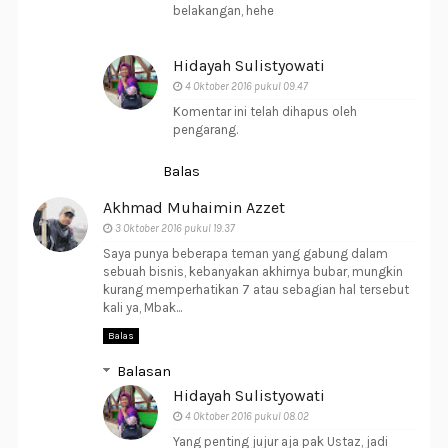
belakangan, hehe
Hidayah Sulistyowati
4 Oktober 2016 pukul 09.47
Komentar ini telah dihapus oleh
pengarang.
Balas
Akhmad Muhaimin Azzet
3 Oktober 2016 pukul 19.37
Saya punya beberapa teman yang gabung dalam
sebuah bisnis, kebanyakan akhirnya bubar, mungkin
kurang memperhatikan 7 atau sebagian hal tersebut
kali ya, Mbak...
Balas
Balasan
Hidayah Sulistyowati
4 Oktober 2016 pukul 08.02
Yang penting jujur aja pak Ustaz, jadi