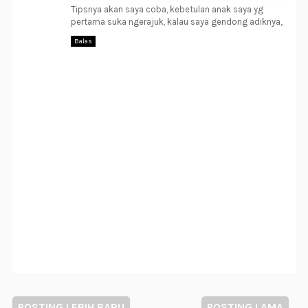
Tipsnya akan saya coba, kebetulan anak saya yg
pertama suka ngerajuk, kalau saya gendong adiknya,,
Balas
POSTING LEBIH BARU
POSTING LAMA