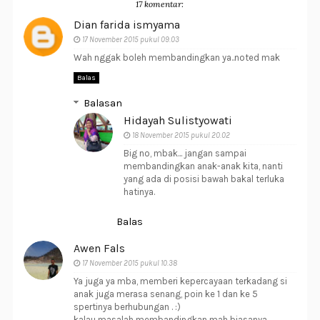
17 komentar:
Dian farida ismyama
17 November 2015 pukul 09.03
Wah nggak boleh membandingkan ya..noted mak
Balas
Balasan
Hidayah Sulistyowati
18 November 2015 pukul 20.02
Big no, mbak... jangan sampai
membandingkan anak-anak kita, nanti
yang ada di posisi bawah bakal terluka
hatinya.
Balas
Awen Fals
17 November 2015 pukul 10.38
Ya juga ya mba, memberi kepercayaan terkadang si
anak juga merasa senang, poin ke 1 dan ke 5
spertinya berhubungan . :)
kalau masalah membandingkan mah biasanya