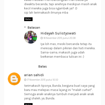
diwaktu becanda, tapi anehnya meskipun masih anak
kecil mereka juga bisa ngambek ya? :D
sip lah terimakasih ilmunya mba
Balas
Balasan
Hidayah Sulistyowati
18 November 2015 pukul 20.08
Iya loh mas, meski bercanda tetap itu
meresap dalam pikiran dan hati mereka.
Sama-sama, makasih juga udah
berkenan membaca tulisan ini :)
Balas
arian sahidi
17 November 2015 pukul 10.50
terimakasih tipsnya, Bunda, berguna buat saya yang
baru mau melepas masa lajang ini *malah curhat*.
Semoga anak-anaknya tumbuh menjadi anak-anak
yang shaleh, ya, Bunda.