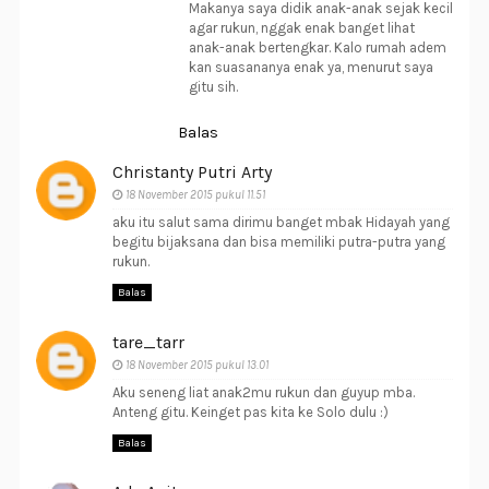
Makanya saya didik anak-anak sejak kecil
agar rukun, nggak enak banget lihat
anak-anak bertengkar. Kalo rumah adem
kan suasananya enak ya, menurut saya
gitu sih.
Balas
Christanty Putri Arty
18 November 2015 pukul 11.51
aku itu salut sama dirimu banget mbak Hidayah yang
begitu bijaksana dan bisa memiliki putra-putra yang
rukun.
Balas
tare_tarr
18 November 2015 pukul 13.01
Aku seneng liat anak2mu rukun dan guyup mba.
Anteng gitu. Keinget pas kita ke Solo dulu :)
Balas