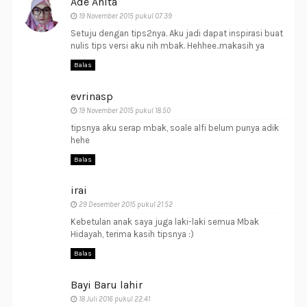
Ade Anita
19 November 2015 pukul 07.39
Setuju dengan tips2nya. Aku jadi dapat inspirasi buat
nulis tips versi aku nih mbak. Hehhee..makasih ya
Balas
evrinasp
19 November 2015 pukul 18.50
tipsnya aku serap mbak, soale alfi belum punya adik
hehe
Balas
irai
29 Desember 2015 pukul 21.52
Kebetulan anak saya juga laki-laki semua Mbak
Hidayah, terima kasih tipsnya :)
Balas
Bayi Baru lahir
18 Juli 2016 pukul 22.41