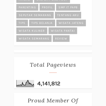
PARENTING
PROFIL
SMP IT PAPB
SEPUTAR SEMARANG
TENTANG AKU
TIPS
TIPS BELANJA
WISATA JATENG
WISATA KULINER
WISATA PANTAI
WISATA SEMARANG
REVIEW
Total Pageviews
4,141,812
Proud Member Of