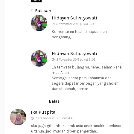
Balas
Balasan
Hidayah Sulistyowati
18 November 2015 pukul 20.12
Komentar ini telah dihapus oleh
pengarang.
Hidayah Sulistyowati
18 November 2015 pukul 21.06
Eh ternyata bujang ya, hehe... salam kenal
mas Arian
Semoga lancar pernikahannya dan
segera dapat momongan yang sholeh
dan sholehah, aamiin
Balas
Ika Puspita
17 November 2015 pukul 14.45
Aku juga gitu mbak...jarak usia anak-anakku berkisar
6 tahun...jadi mudah diberi pengertian...