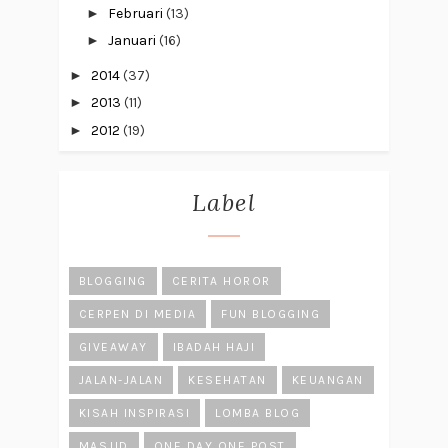
►
Februari
(13)
►
Januari
(16)
►
2014
(37)
►
2013
(11)
►
2012
(19)
Label
BLOGGING
CERITA HOROR
CERPEN DI MEDIA
FUN BLOGGING
GIVEAWAY
IBADAH HAJI
JALAN-JALAN
KESEHATAN
KEUANGAN
KISAH INSPIRASI
LOMBA BLOG
MASJID
ONE DAY ONE POST