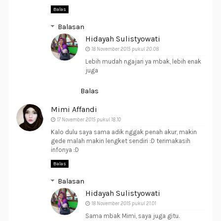
Balas
Balasan
Hidayah Sulistyowati
18 November 2015 pukul 20.08
Lebih mudah ngajari ya mbak, lebih enak
juga
Balas
Mimi Affandi
17 November 2015 pukul 18.10
Kalo dulu saya sama adik nggak penah akur, makin
gede malah makin lengket sendiri :D terimakasih
infonya :D
Balas
Balasan
Hidayah Sulistyowati
18 November 2015 pukul 21.01
Sama mbak Mimi, saya juga gitu.